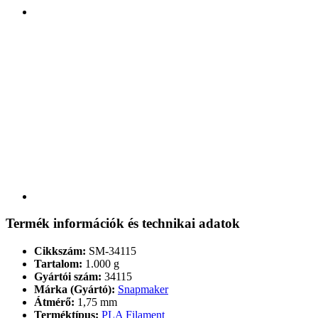
Termék információk és technikai adatok
Cikkszám:
SM-34115
Tartalom:
1.000 g
Gyártói szám:
34115
Márka (Gyártó):
Snapmaker
Átmérő:
1,75 mm
Terméktípus:
PLA Filament