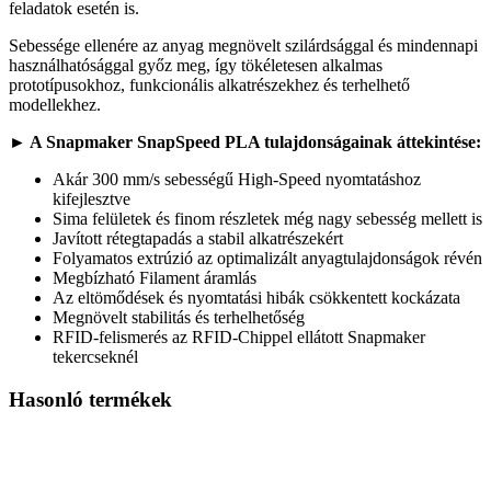
feladatok esetén is.
Sebessége ellenére az anyag megnövelt szilárdsággal és mindennapi
használhatósággal győz meg, így tökéletesen alkalmas
prototípusokhoz, funkcionális alkatrészekhez és terhelhető
modellekhez.
► A Snapmaker SnapSpeed PLA tulajdonságainak áttekintése:
Akár 300 mm/s sebességű High-Speed nyomtatáshoz
kifejlesztve
Sima felületek és finom részletek még nagy sebesség mellett is
Javított rétegtapadás a stabil alkatrészekért
Folyamatos extrúzió az optimalizált anyagtulajdonságok révén
Megbízható Filament áramlás
Az eltömődések és nyomtatási hibák csökkentett kockázata
Megnövelt stabilitás és terhelhetőség
RFID-felismerés az RFID-Chippel ellátott Snapmaker
tekercseknél
Hasonló termékek