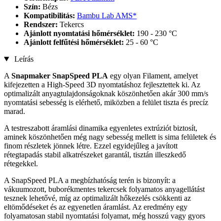
Szín:
Bézs
Kompatibilitás:
Bambu Lab AMS*
Rendszer:
Tekercs
Ajánlott nyomtatási hőmérséklet:
190 - 230 °C
Ajánlott felfűtési hőmérséklet:
25 - 60 °C
Leírás
A
Snapmaker SnapSpeed PLA
egy olyan Filament, amelyet
kifejezetten a High-Speed 3D nyomtatáshoz fejlesztettek ki. Az
optimalizált anyagtulajdonságoknak köszönhetően akár 300 mm/s
nyomtatási sebesség is elérhető, miközben a felület tiszta és precíz
marad.
A testreszabott áramlási dinamika egyenletes extrúziót biztosít,
aminek köszönhetően még nagy sebesség mellett is sima felületek és
finom részletek jönnek létre. Ezzel egyidejűleg a javított
rétegtapadás stabil alkatrészeket garantál, tisztán illeszkedő
rétegekkel.
A SnapSpeed PLA a megbízhatóság terén is bizonyít: a
vákuumozott, buborékmentes tekercsek folyamatos anyagellátást
tesznek lehetővé, míg az optimalizált hőkezelés csökkenti az
eltömődéseket és az egyenetlen áramlást. Az eredmény egy
folyamatosan stabil nyomtatási folyamat, még hosszú vagy gyors