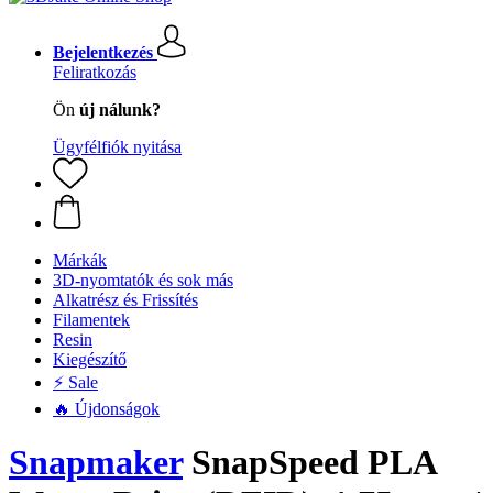
Bejelentkezés
Feliratkozás
Ön
új nálunk?
Ügyfélfiók nyitása
Márkák
3D-nyomtatók és sok más
Alkatrész és Frissítés
Filamentek
Resin
Kiegészítő
⚡ Sale
🔥 Újdonságok
Snapmaker
SnapSpeed PLA