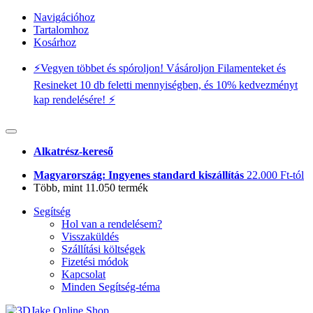
Navigációhoz
Tartalomhoz
Kosárhoz
⚡️Vegyen többet és spóroljon! Vásároljon Filamenteket és
Resineket 10 db feletti mennyiségben, és 10% kedvezményt
kap rendelésére! ⚡️
Alkatrész-kereső
Magyarország: Ingyenes standard kiszállítás
22.000 Ft-tól
Több, mint 11.050 termék
Segítség
Hol van a rendelésem?
Visszaküldés
Szállítási költségek
Fizetési módok
Kapcsolat
Minden Segítség-téma