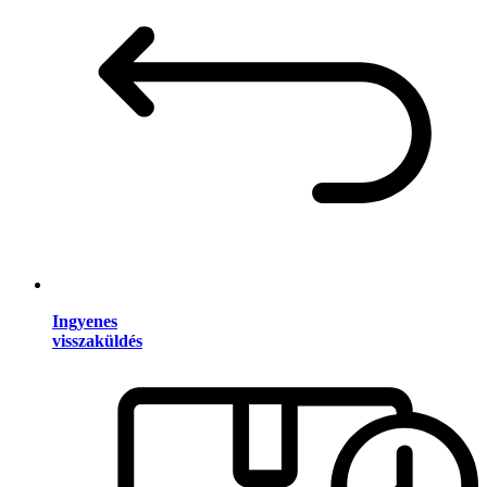
Ingyenes
visszaküldés