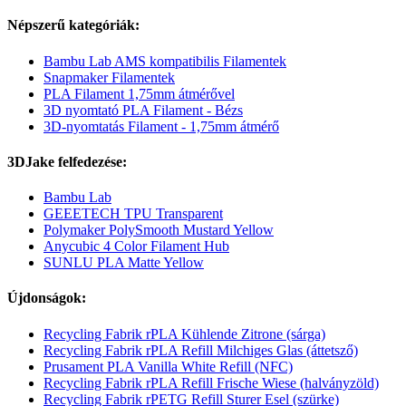
Népszerű kategóriák:
Bambu Lab AMS kompatibilis Filamentek
Snapmaker Filamentek
PLA Filament 1,75mm átmérővel
3D nyomtató PLA Filament - Bézs
3D-nyomtatás Filament - 1,75mm átmérő
3DJake felfedezése:
Bambu Lab
GEEETECH TPU Transparent
Polymaker PolySmooth Mustard Yellow
Anycubic 4 Color Filament Hub
SUNLU PLA Matte Yellow
Újdonságok:
Recycling Fabrik rPLA Kühlende Zitrone (sárga)
Recycling Fabrik rPLA Refill Milchiges Glas (áttetsző)
Prusament PLA Vanilla White Refill (NFC)
Recycling Fabrik rPLA Refill Frische Wiese (halványzöld)
Recycling Fabrik rPETG Refill Sturer Esel (szürke)