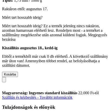
Típus:
1,75 mm / 1000 g
Raktáron ettől: augusztus 17.
Miért tart hosszabb ideig?
Miért tart hosszabb ideig?
Ez a termék jelenleg nincs raktáron,
azonban hamarosan elérhető lesz. Rendeljen most - a terméket a
szállítmány megérkezése után azonnal küldeni fogjuk.
Megjegyzés
bezárása
Kiszállítás augusztus 18., kedd-ig
Ebből a termékből már csak 0 db elérhető. A következő szállítmány
már úton van! Amennyiben többet rendel, az befolyásolhatja a
szállítási dátumot.
Kosárba
Magyarország: Ingyenes standard kiszállítás
22.000 Ft-tól
Szállítás és kézbesítés - További információk
Tulajdonságok és előnyök