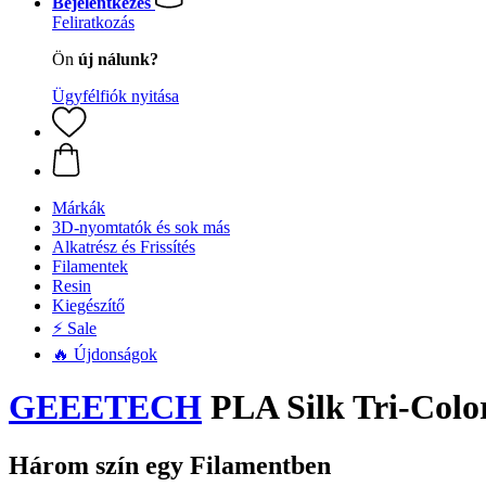
Bejelentkezés
Feliratkozás
Ön
új nálunk?
Ügyfélfiók nyitása
Márkák
3D-nyomtatók és sok más
Alkatrész és Frissítés
Filamentek
Resin
Kiegészítő
⚡ Sale
🔥 Újdonságok
GEEETECH
PLA Silk Tri-Colo
Három szín egy Filamentben