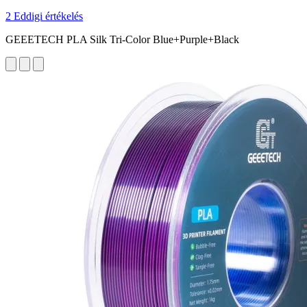
2 Eddigi értékelés
GEEETECH PLA Silk Tri-Color Blue+Purple+Black