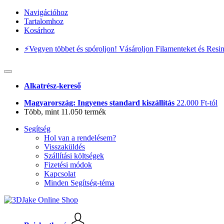
Navigációhoz
Tartalomhoz
Kosárhoz
⚡️Vegyen többet és spóroljon! Vásároljon Filamenteket és Resi
Alkatrész-kereső
Magyarország: Ingyenes standard kiszállítás
22.000 Ft-tól
Több, mint 11.050 termék
Segítség
Hol van a rendelésem?
Visszaküldés
Szállítási költségek
Fizetési módok
Kapcsolat
Minden Segítség-téma