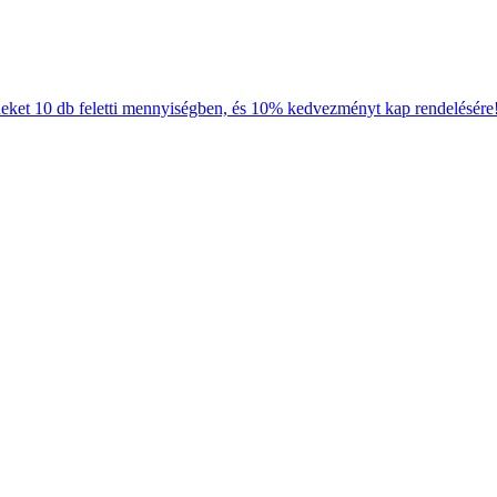
neket 10 db feletti mennyiségben, és 10% kedvezményt kap rendelésére!