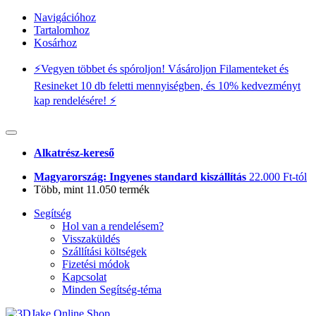
Navigációhoz
Tartalomhoz
Kosárhoz
⚡️Vegyen többet és spóroljon! Vásároljon Filamenteket és
Resineket 10 db feletti mennyiségben, és 10% kedvezményt
kap rendelésére! ⚡️
Alkatrész-kereső
Magyarország: Ingyenes standard kiszállítás
22.000 Ft-tól
Több, mint 11.050 termék
Segítség
Hol van a rendelésem?
Visszaküldés
Szállítási költségek
Fizetési módok
Kapcsolat
Minden Segítség-téma