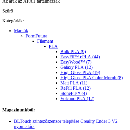
Az árak az ÁFÁT tartalmazzák
Szűrő
Kategóriák:
Márkák
FormFutura
Filament
PLA
Bulk PLA (9)
EasyFil™ ePLA (44)
EasyWood™ (7)
Galaxy PLA (12)
High Gloss PLA (19)
High Gloss PLA Color Morph (8)
Matt PLA (11)
ReFill PLA (12)
StoneFil™ (4)
Volcano PLA (12)
Magazinunkból:
BLTouch szintezőszenzor telepítése Creality Ender 3 V2
nyomtatóra