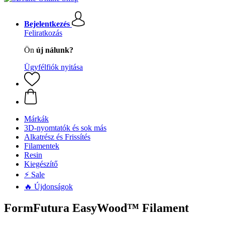
Bejelentkezés
Feliratkozás
Ön
új nálunk?
Ügyfélfiók nyitása
Márkák
3D-nyomtatók és sok más
Alkatrész és Frissítés
Filamentek
Resin
Kiegészítő
⚡ Sale
🔥 Újdonságok
FormFutura EasyWood™ Filament