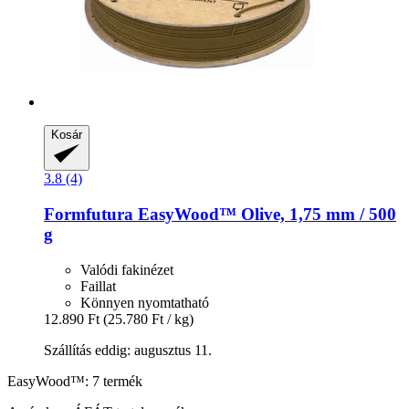
Kosár
3.8 (4)
Formfutura
EasyWood™ Olive, 1,75 mm / 500
g
Valódi fakinézet
Faillat
Könnyen nyomtatható
12.890 Ft
(25.780 Ft / kg)
Szállítás eddig: augusztus 11.
EasyWood™: 7 termék