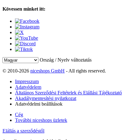
Kövessen minket itt:
Ország / Nyelv változtatás
© 2010-2026
niceshops GmbH
- All rights reserved.
Impresszum
Adatvédelem
Általános Szerződési Feltételek és Elállási Tájékoztató
Akadálymentesítési nyilatkozat
Adatvédelmi beállítások
Cég
További niceshops üzletek
Elállás a szerződéstől