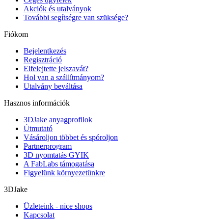
Akciók és utalványok
További segítségre van szüksége?
Fiókom
Bejelentkezés
Regisztráció
Elfelejtette jelszavát?
Hol van a szállítmányom?
Utalvány beváltása
Hasznos információk
3DJake anyagprofilok
Útmutató
Vásároljon többet és spóroljon
Partnerprogram
3D nyomtatás GYIK
A FabLabs támogatása
Figyelünk környezetünkre
3DJake
Üzleteink - nice shops
Kapcsolat