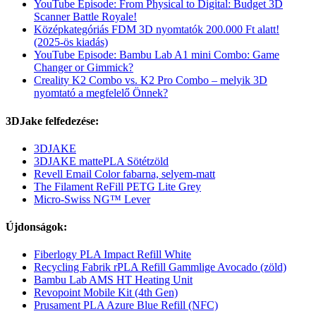
YouTube Episode: From Physical to Digital: Budget 3D
Scanner Battle Royale!
Középkategóriás FDM 3D nyomtatók 200.000 Ft alatt!
(2025-ös kiadás)
YouTube Episode: Bambu Lab A1 mini Combo: Game
Changer or Gimmick?
Creality K2 Combo vs. K2 Pro Combo – melyik 3D
nyomtató a megfelelő Önnek?
3DJake felfedezése:
3DJAKE
3DJAKE mattePLA Sötétzöld
Revell Email Color fabarna, selyem-matt
The Filament ReFill PETG Lite Grey
Micro-Swiss NG™ Lever
Újdonságok:
Fiberlogy PLA Impact Refill White
Recycling Fabrik rPLA Refill Gammlige Avocado (zöld)
Bambu Lab AMS HT Heating Unit
Revopoint Mobile Kit (4th Gen)
Prusament PLA Azure Blue Refill (NFC)