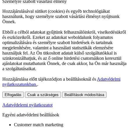
Személyre szabott vásárlási élmény
Hozzájárulásával sütiket (cookies) és egyéb technológiákat
használunk, hogy személyre szabott vásárlási élményt nyújtsunk
Önnek.
Ebből a célból adatokat gyűjtünk felhasználóinkról, viselkedésükről
és eszközeikről. Ezeket az adatokat weboldalunk folyamatos
optimalizálására és személyre szabott hirdetések és tartalmak
megjelenítésére, valamint a használati statisztikák elemzésére
használjuk fel. Az Ön titkosított adatait külső szolgáltatókkal is
szinkronizálhatjuk, és az ő online hirdetési csatornáikon keresztül
ajánlatokat mutathatunk Önnek, de csak akkor, ha Ön már használja
a szolgáltatásaikat.
Hozzájárulása előtt tájékozódjon a beállításoknál és
Adatvédelmi
nyilatkozatunkban.
.
Elfogadás
Csak a szükséges
Beállítások módosítása
Adatvédelemi nyilatkozatot
Egyéni adatvédelmi beállítások
Customer match marketing