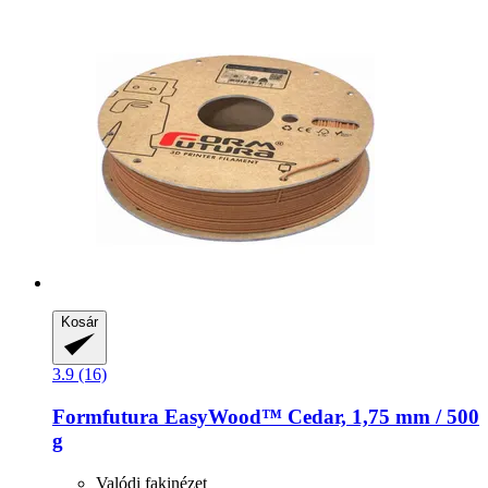
Kosár
3.9 (16)
Formfutura
EasyWood™ Cedar, 1,75 mm / 500
g
Valódi fakinézet