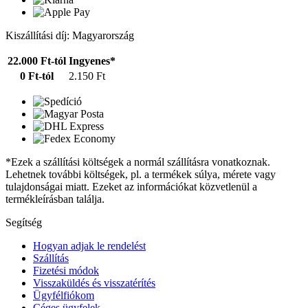
Kiszállítási díj: Magyarország
22.000 Ft-tól
Ingyenes*
0 Ft-tól
2.150 Ft
*Ezek a szállítási költségek a normál szállításra vonatkoznak.
Lehetnek további költségek, pl. a termékek súlya, mérete vagy
tulajdonságai miatt. Ezeket az információkat közvetlenül a
termékleírásban találja.
Segítség
Hogyan adjak le rendelést
Szállítás
Fizetési módok
Visszaküldés és visszatérítés
Ügyfélfiókom
Céges ügyfelek