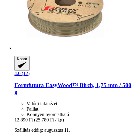
Kosár
4.0 (12)
Formfutura
EasyWood™ Birch, 1,75 mm / 500
g
Valódi fakinézet
Faillat
Könnyen nyomtatható
12.890 Ft
(25.780 Ft / kg)
Szállítás eddig: augusztus 11.