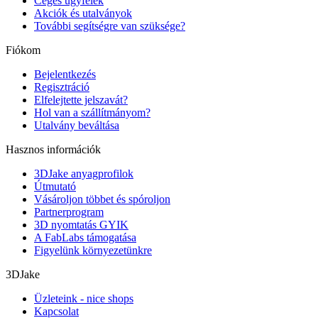
Céges ügyfelek
Akciók és utalványok
További segítségre van szüksége?
Fiókom
Bejelentkezés
Regisztráció
Elfelejtette jelszavát?
Hol van a szállítmányom?
Utalvány beváltása
Hasznos információk
3DJake anyagprofilok
Útmutató
Vásároljon többet és spóroljon
Partnerprogram
3D nyomtatás GYIK
A FabLabs támogatása
Figyelünk környezetünkre
3DJake
Üzleteink - nice shops
Kapcsolat