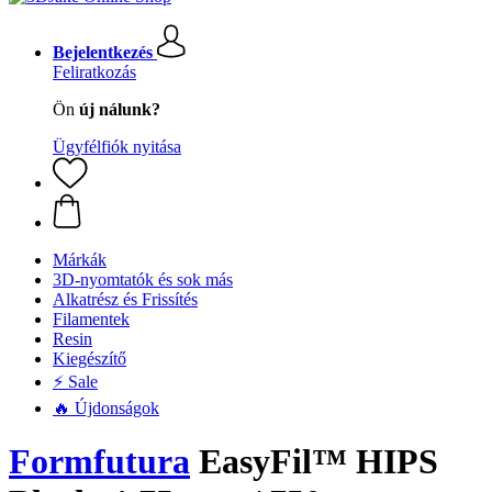
Bejelentkezés
Feliratkozás
Ön
új nálunk?
Ügyfélfiók nyitása
Márkák
3D-nyomtatók és sok más
Alkatrész és Frissítés
Filamentek
Resin
Kiegészítő
⚡ Sale
🔥 Újdonságok
Formfutura
EasyFil™ HIPS