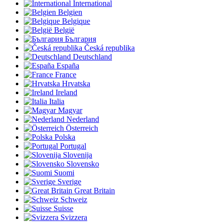
International
Belgien
Belgique
België
България
Česká republika
Deutschland
España
France
Hrvatska
Ireland
Italia
Magyar
Nederland
Österreich
Polska
Portugal
Slovenija
Slovensko
Suomi
Sverige
Great Britain
Schweiz
Suisse
Svizzera