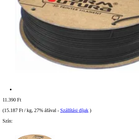
11.390 Ft
(
15.187 Ft / kg
, 27% áfával
-
Szállítási díjak
)
Szín: