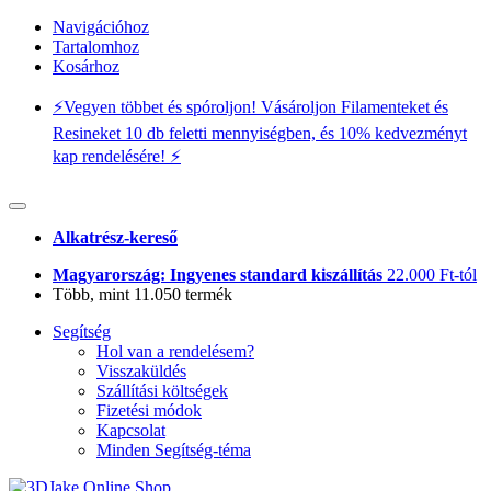
Navigációhoz
Tartalomhoz
Kosárhoz
⚡️Vegyen többet és spóroljon! Vásároljon Filamenteket és
Resineket 10 db feletti mennyiségben, és 10% kedvezményt
kap rendelésére! ⚡️
Alkatrész-kereső
Magyarország: Ingyenes standard kiszállítás
22.000 Ft-tól
Több, mint 11.050 termék
Segítség
Hol van a rendelésem?
Visszaküldés
Szállítási költségek
Fizetési módok
Kapcsolat
Minden Segítség-téma