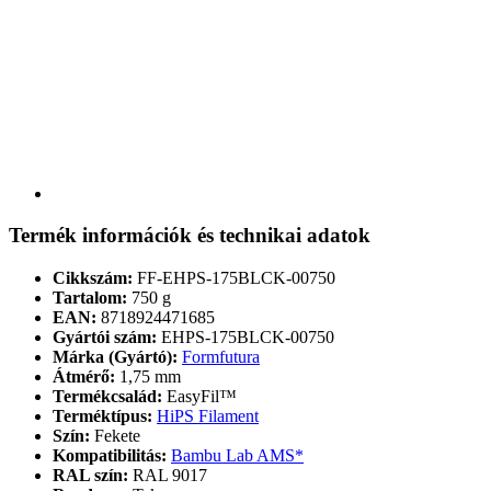
Termék információk és technikai adatok
Cikkszám:
FF-EHPS-175BLCK-00750
Tartalom:
750 g
EAN:
8718924471685
Gyártói szám:
EHPS-175BLCK-00750
Márka (Gyártó):
Formfutura
Átmérő:
1,75 mm
Termékcsalád:
EasyFil™
Terméktípus:
HiPS Filament
Szín:
Fekete
Kompatibilitás:
Bambu Lab AMS*
RAL szín:
RAL 9017