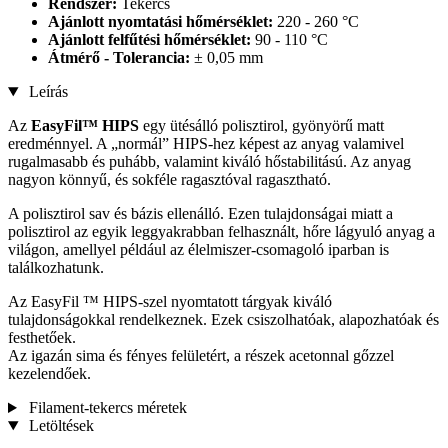
Rendszer:
Tekercs
Ajánlott nyomtatási hőmérséklet:
220 - 260 °C
Ajánlott felfűtési hőmérséklet:
90 - 110 °C
Átmérő - Tolerancia:
± 0,05 mm
Leírás
Az
EasyFil™ HIPS
egy ütésálló polisztirol, gyönyörű matt
eredménnyel. A „normál” HIPS-hez képest az anyag valamivel
rugalmasabb és puhább, valamint kiváló hőstabilitású. Az anyag
nagyon könnyű, és sokféle ragasztóval ragasztható.
A polisztirol sav és bázis ellenálló. Ezen tulajdonságai miatt a
polisztirol az egyik leggyakrabban felhasznált, hőre lágyuló anyag a
világon, amellyel például az élelmiszer-csomagoló iparban is
találkozhatunk.
Az EasyFil ™ HIPS-szel nyomtatott tárgyak kiváló
tulajdonságokkal rendelkeznek. Ezek csiszolhatóak, alapozhatóak és
festhetőek.
Az igazán sima és fényes felületért, a részek acetonnal gőzzel
kezelendőek.
Filament-tekercs méretek
Letöltések