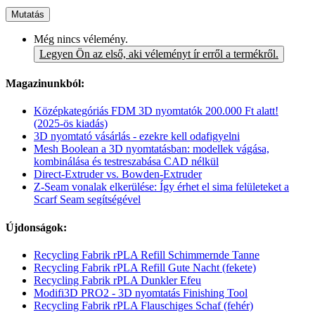
Mutatás
Még nincs vélemény.
Legyen Ön az első, aki véleményt ír erről a termékről.
Magazinunkból:
Középkategóriás FDM 3D nyomtatók 200.000 Ft alatt!
(2025-ös kiadás)
3D nyomtató vásárlás - ezekre kell odafigyelni
Mesh Boolean a 3D nyomtatásban: modellek vágása,
kombinálása és testreszabása CAD nélkül
Direct-Extruder vs. Bowden-Extruder
Z-Seam vonalak elkerülése: Így érhet el sima felületeket a
Scarf Seam segítségével
Újdonságok:
Recycling Fabrik rPLA Refill Schimmernde Tanne
Recycling Fabrik rPLA Refill Gute Nacht (fekete)
Recycling Fabrik rPLA Dunkler Efeu
Modifi3D PRO2 - 3D nyomtatás Finishing Tool
Recycling Fabrik rPLA Flauschiges Schaf (fehér)