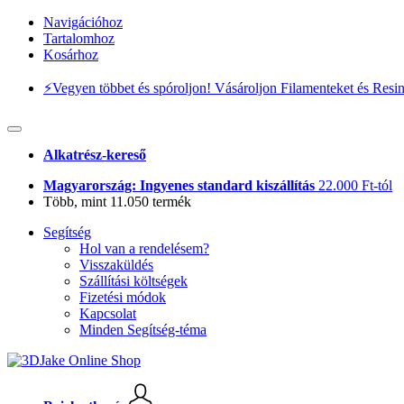
Navigációhoz
Tartalomhoz
Kosárhoz
⚡️Vegyen többet és spóroljon! Vásároljon Filamenteket és Resi
Alkatrész-kereső
Magyarország: Ingyenes standard kiszállítás
22.000 Ft-tól
Több, mint 11.050 termék
Segítség
Hol van a rendelésem?
Visszaküldés
Szállítási költségek
Fizetési módok
Kapcsolat
Minden Segítség-téma