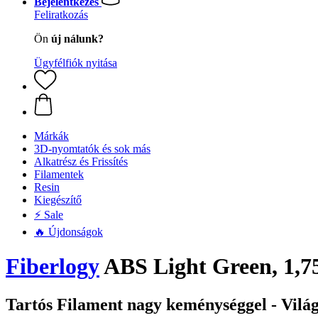
Bejelentkezés
Feliratkozás
Ön
új nálunk?
Ügyfélfiók nyitása
Márkák
3D-nyomtatók és sok más
Alkatrész és Frissítés
Filamentek
Resin
Kiegészítő
⚡ Sale
🔥 Újdonságok
Fiberlogy
ABS Light Green, 1,7
Tartós Filament nagy keménységgel - Vilá