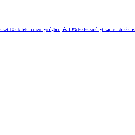
neket 10 db feletti mennyiségben, és 10% kedvezményt kap rendelésére!