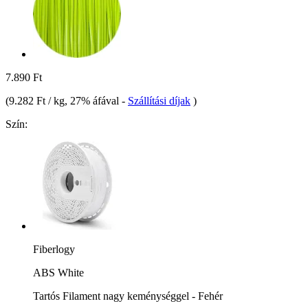
7.890 Ft
(
9.282 Ft / kg
, 27% áfával
-
Szállítási díjak
)
Szín:
Fiberlogy
ABS White
Tartós Filament nagy keménységgel - Fehér