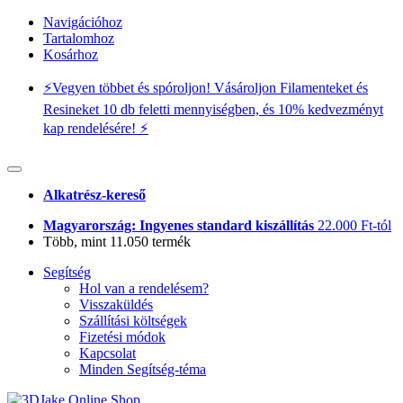
Navigációhoz
Tartalomhoz
Kosárhoz
⚡️Vegyen többet és spóroljon! Vásároljon Filamenteket és
Resineket 10 db feletti mennyiségben, és 10% kedvezményt
kap rendelésére! ⚡️
Alkatrész-kereső
Magyarország: Ingyenes standard kiszállítás
22.000 Ft-tól
Több, mint 11.050 termék
Segítség
Hol van a rendelésem?
Visszaküldés
Szállítási költségek
Fizetési módok
Kapcsolat
Minden Segítség-téma