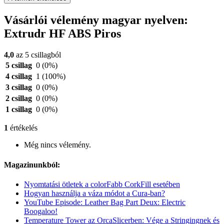
Vásárlói vélemény magyar nyelven:
Extrudr HF ABS Piros
4,0
az 5 csillagból
5 csillag
0
(0%)
4 csillag
1
(100%)
3 csillag
0
(0%)
2 csillag
0
(0%)
1 csillag
0
(0%)
1
értékelés
Még nincs vélemény.
Magazinunkból:
Nyomtatási ötletek a colorFabb CorkFill esetében
Hogyan használja a váza módot a Cura-ban?
YouTube Episode: Leather Bag Part Deux: Electric
Boogaloo!
Temperature Tower az OrcaSlicerben: Vége a Stringingnek és