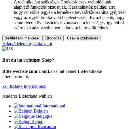
A technikailag szükséges Cookie-k csak weboldalunk
alapvető funkcióit biztosítják. Használhatók például arra,
hogy lehetővé tegyék a termékek bevásárlókosarába gyűjtését
vagy az ügyfélfiókba való bejelentkezést. Ez azt jelenti, hogy
semmilyen következtetés levonása nem lehetséges, így ebből
származó adatot soha nem adunk át harmadik félnek.
Beállítások mentése
Elfogadás
Csak a szükséges
Adatvédelemi nyilatkozatot
Bist du im richtigen Shop?
Bitte wechsle zum Land
, das mit deiner Lieferadresse
übereinstimmt.
Zu 3DJake International
Anderes Lieferland wählen
International
Belgien
Belgique
België
България