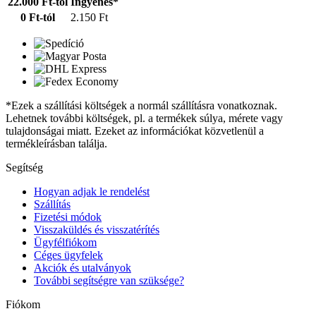
22.000 Ft-tól
Ingyenes*
0 Ft-tól
2.150 Ft
*Ezek a szállítási költségek a normál szállításra vonatkoznak.
Lehetnek további költségek, pl. a termékek súlya, mérete vagy
tulajdonságai miatt. Ezeket az információkat közvetlenül a
termékleírásban találja.
Segítség
Hogyan adjak le rendelést
Szállítás
Fizetési módok
Visszaküldés és visszatérítés
Ügyfélfiókom
Céges ügyfelek
Akciók és utalványok
További segítségre van szüksége?
Fiókom