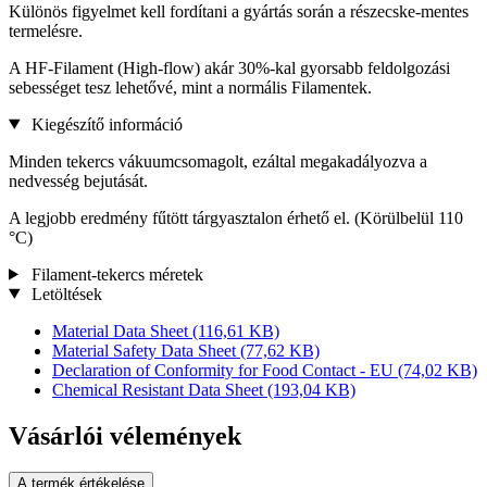
Különös figyelmet kell fordítani a gyártás során a részecske-mentes
termelésre.
A HF-Filament (High-flow) akár 30%-kal gyorsabb feldolgozási
sebességet tesz lehetővé, mint a normális Filamentek.
Kiegészítő információ
Minden tekercs vákuumcsomagolt, ezáltal megakadályozva a
nedvesség bejutását.
A legjobb eredmény fűtött tárgyasztalon érhető el. (Körülbelül 110
°C)
Filament-tekercs méretek
Letöltések
Material Data Sheet
(116,61 KB)
Material Safety Data Sheet
(77,62 KB)
Declaration of Conformity for Food Contact - EU
(74,02 KB)
Chemical Resistant Data Sheet
(193,04 KB)
Vásárlói vélemények
A termék értékelése