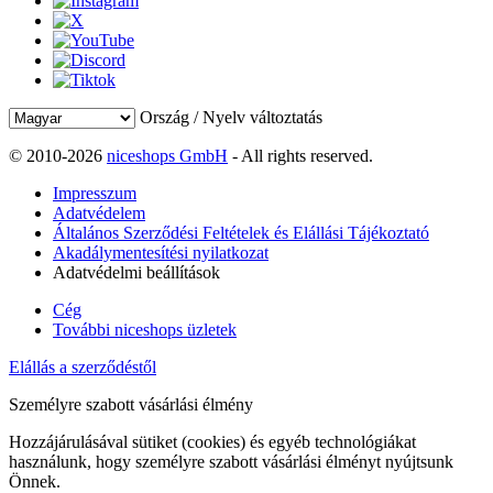
Ország / Nyelv változtatás
© 2010-2026
niceshops GmbH
- All rights reserved.
Impresszum
Adatvédelem
Általános Szerződési Feltételek és Elállási Tájékoztató
Akadálymentesítési nyilatkozat
Adatvédelmi beállítások
Cég
További niceshops üzletek
Elállás a szerződéstől
Személyre szabott vásárlási élmény
Hozzájárulásával sütiket (cookies) és egyéb technológiákat
használunk, hogy személyre szabott vásárlási élményt nyújtsunk
Önnek.