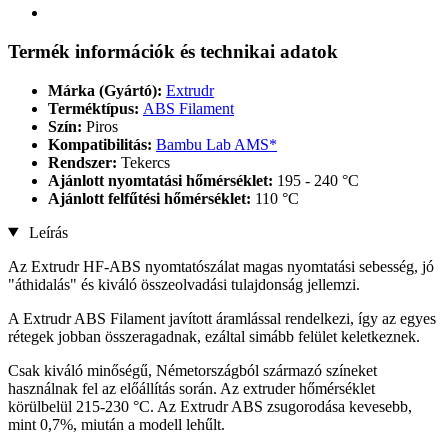
Termék információk és technikai adatok
Márka (Gyártó):
Extrudr
Terméktípus:
ABS Filament
Szín:
Piros
Kompatibilitás:
Bambu Lab AMS*
Rendszer:
Tekercs
Ajánlott nyomtatási hőmérséklet:
195 - 240 °C
Ajánlott felfűtési hőmérséklet:
110 °C
Leírás
Az Extrudr HF-ABS nyomtatószálat magas nyomtatási sebesség, jó
"áthidalás" és kiváló összeolvadási tulajdonság jellemzi.
A Extrudr ABS Filament javított áramlással rendelkezi, így az egyes
rétegek jobban összeragadnak, ezáltal simább felület keletkeznek.
Csak kiváló minőségű, Németországból származó színeket
használnak fel az előállítás során. Az extruder hőmérséklet
körülbelül 215-230 °C. Az Extrudr ABS zsugorodása kevesebb,
mint 0,7%, miután a modell lehűlt.