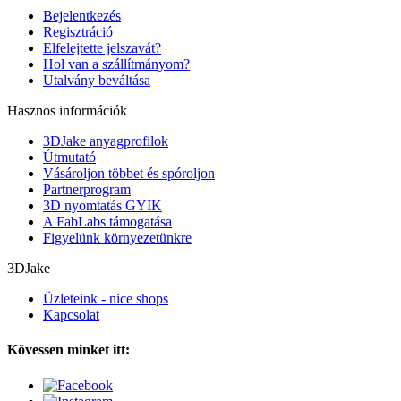
Bejelentkezés
Regisztráció
Elfelejtette jelszavát?
Hol van a szállítmányom?
Utalvány beváltása
Hasznos információk
3DJake anyagprofilok
Útmutató
Vásároljon többet és spóroljon
Partnerprogram
3D nyomtatás GYIK
A FabLabs támogatása
Figyelünk környezetünkre
3DJake
Üzleteink - nice shops
Kapcsolat
Kövessen minket itt: