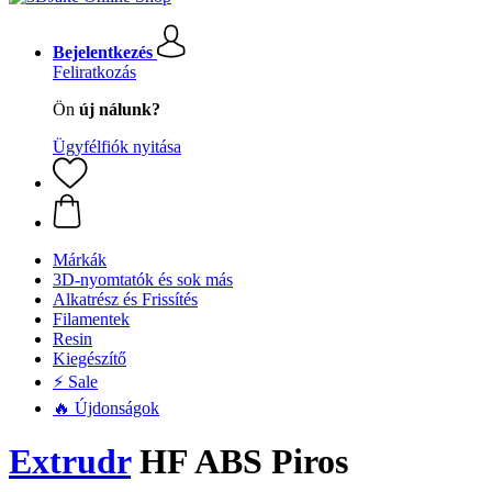
Bejelentkezés
Feliratkozás
Ön
új nálunk?
Ügyfélfiók nyitása
Márkák
3D-nyomtatók és sok más
Alkatrész és Frissítés
Filamentek
Resin
Kiegészítő
⚡ Sale
🔥 Újdonságok
Extrudr
HF ABS Piros