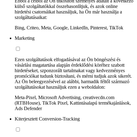
Ebből a célból az Ön titkosított személyes adatait a következő
külső szolgáltatókkal összehasonlítjuk, és azok online
hirdetési csatornáikat használjuk, ha Ön már használja a
szolgáltatásaikat:
Bing, Criteo, Meta, Google, LinkedIn, Pinterest, TikTok
Marketing
Ezen szolgáltatások elfogadásával az Ön böngészési és
vásárlási magatartása alapján érdeklődési köréhez szabott
hirdetéseket, szponzorált tartalmakat vagy kedvezményes
promóciókat tudunk biztosítani, és mérni tudjuk azok sikerét.
Az Ön beleegyezésével az alábbi, harmadik féltől származó
szolgáltatásokat használjuk ezen a weboldalon:
Meta-Pixel, Microsoft Advertising, creativecdn.com
(RTBHouse), TikTok Pixel, Kattintásalapú termékajánlások,
Ads Defender
Kiterjesztett Conversion-Tracking