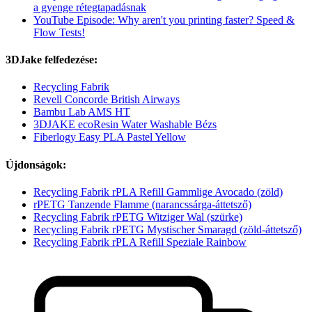
a gyenge rétegtapadásnak
YouTube Episode: Why aren't you printing faster? Speed &
Flow Tests!
3DJake felfedezése:
Recycling Fabrik
Revell Concorde British Airways
Bambu Lab AMS HT
3DJAKE ecoResin Water Washable Bézs
Fiberlogy Easy PLA Pastel Yellow
Újdonságok:
Recycling Fabrik rPLA Refill Gammlige Avocado (zöld)
rPETG Tanzende Flamme (narancssárga-áttetsző)
Recycling Fabrik rPETG Witziger Wal (szürke)
Recycling Fabrik rPETG Mystischer Smaragd (zöld-áttetsző)
Recycling Fabrik rPLA Refill Speziale Rainbow