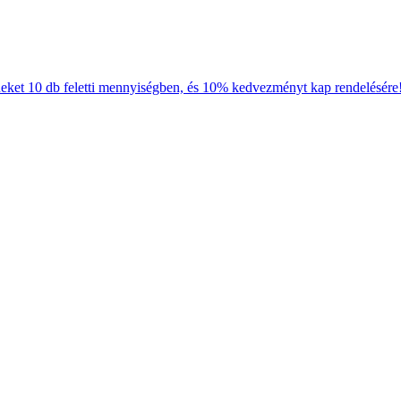
neket 10 db feletti mennyiségben, és 10% kedvezményt kap rendelésére!