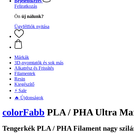
Bejelentkezés
Feliratkozás
Ön
új nálunk?
Ügyfélfiók nyitása
Márkák
3D-nyomtatók és sok más
Alkatrész és Frissítés
Filamentek
Resin
Kiegészítő
⚡ Sale
🔥 Újdonságok
colorFabb
PLA / PHA Ultra Mar
Tengerkék PLA / PHA Filament nagy szilá