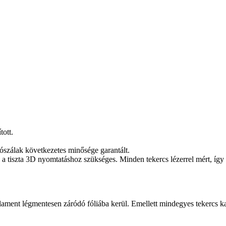
tott.
ószálak következetes minősége garantált.
a tiszta 3D nyomtatáshoz szükséges. Minden tekercs lézerrel mért, így
ament légmentesen záródó fóliába kerül. Emellett mindegyes tekercs kar