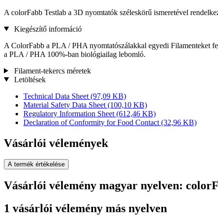
A colorFabb Testlab a 3D nyomtatók széleskörű ismeretével rendelk
Kiegészítő információ
A ColorFabb a PLA / PHA nyomtatószálakkal egyedi Filamenteket fejl
a PLA / PHA 100%-ban biológiailag lebomló.
Filament-tekercs méretek
Letöltések
Technical Data Sheet
(97,09 KB)
Material Safety Data Sheet
(100,10 KB)
Regulatory Information Sheet
(612,46 KB)
Declaration of Conformity for Food Contact
(32,96 KB)
Vásárlói vélemények
A termék értékelése
Vásárlói vélemény magyar nyelven: color
1 vásárlói vélemény más nyelven