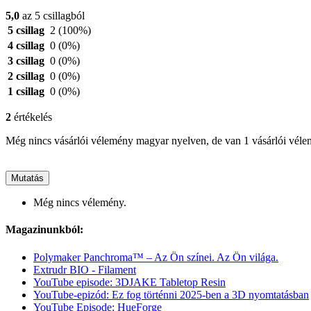
5,0
az 5 csillagból
5 csillag
2
(100%)
4 csillag
0
(0%)
3 csillag
0
(0%)
2 csillag
0
(0%)
1 csillag
0
(0%)
2
értékelés
Még nincs vásárlói vélemény magyar nyelven, de van 1 vásárlói vél
Mutatás
Még nincs vélemény.
Magazinunkból:
Polymaker Panchroma™ – Az Ön színei. Az Ön világa.
Extrudr BIO - Filament
YouTube episode: 3DJAKE Tabletop Resin
YouTube-epizód: Ez fog történni 2025-ben a 3D nyomtatásban
YouTube Episode: HueForge