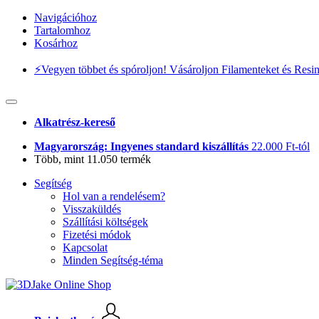
Navigációhoz
Tartalomhoz
Kosárhoz
⚡️Vegyen többet és spóroljon! Vásároljon Filamenteket és Resi
Alkatrész-kereső
Magyarország: Ingyenes standard kiszállítás
22.000 Ft-tól
Több, mint 11.050 termék
Segítség
Hol van a rendelésem?
Visszaküldés
Szállítási költségek
Fizetési módok
Kapcsolat
Minden Segítség-téma