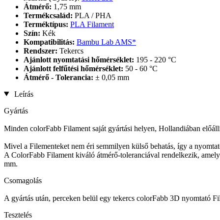
Átmérő:
1,75 mm
Termékcsalád:
PLA / PHA
Terméktípus:
PLA Filament
Szín:
Kék
Kompatibilitás:
Bambu Lab AMS*
Rendszer:
Tekercs
Ajánlott nyomtatási hőmérséklet:
195 - 220 °C
Ajánlott felfűtési hőmérséklet:
50 - 60 °C
Átmérő - Tolerancia:
± 0,05 mm
Leírás
Gyártás
Minden colorFabb Filament saját gyártási helyen, Hollandiában előállí
Mivel a Filementeket nem éri semmilyen külső behatás, így a nyomtat
A ColorFabb Filament kiváló átmérő-toleranciával rendelkezik, amely 
mm.
Csomagolás
A gyártás után, perceken belül egy tekercs colorFabb 3D nyomtató Fil
Tesztelés