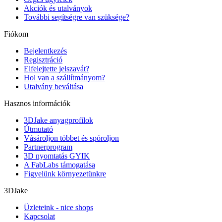
Akciók és utalványok
További segítségre van szüksége?
Fiókom
Bejelentkezés
Regisztráció
Elfelejtette jelszavát?
Hol van a szállítmányom?
Utalvány beváltása
Hasznos információk
3DJake anyagprofilok
Útmutató
Vásároljon többet és spóroljon
Partnerprogram
3D nyomtatás GYIK
A FabLabs támogatása
Figyelünk környezetünkre
3DJake
Üzleteink - nice shops
Kapcsolat