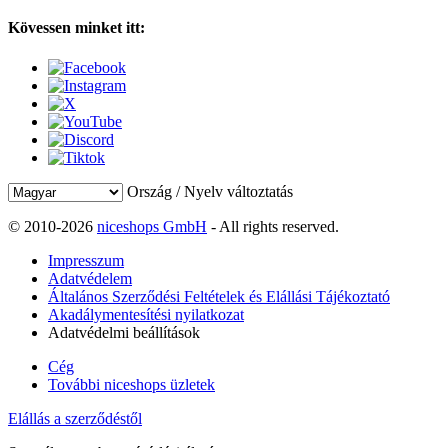
Kövessen minket itt:
Ország / Nyelv változtatás
© 2010-2026
niceshops GmbH
- All rights reserved.
Impresszum
Adatvédelem
Általános Szerződési Feltételek és Elállási Tájékoztató
Akadálymentesítési nyilatkozat
Adatvédelmi beállítások
Cég
További niceshops üzletek
Elállás a szerződéstől