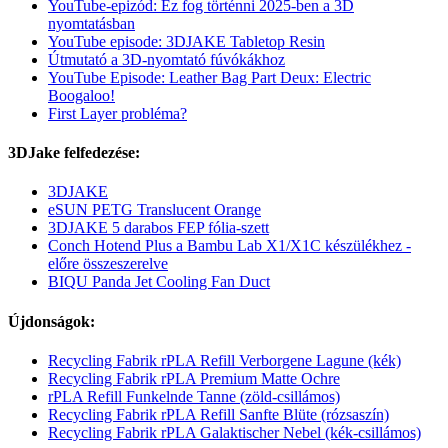
YouTube-epizód: Ez fog történni 2025-ben a 3D
nyomtatásban
YouTube episode: 3DJAKE Tabletop Resin
Útmutató a 3D-nyomtató fúvókákhoz
YouTube Episode: Leather Bag Part Deux: Electric
Boogaloo!
First Layer probléma?
3DJake felfedezése:
3DJAKE
eSUN PETG Translucent Orange
3DJAKE 5 darabos FEP fólia-szett
Conch Hotend Plus a Bambu Lab X1/X1C készülékhez -
előre összeszerelve
BIQU Panda Jet Cooling Fan Duct
Újdonságok:
Recycling Fabrik rPLA Refill Verborgene Lagune (kék)
Recycling Fabrik rPLA Premium Matte Ochre
rPLA Refill Funkelnde Tanne (zöld-csillámos)
Recycling Fabrik rPLA Refill Sanfte Blüte (rózsaszín)
Recycling Fabrik rPLA Galaktischer Nebel (kék-csillámos)