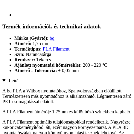
Termék információk és technikai adatok
Márka (Gyártó):
bq
Átmérő:
1,75 mm
Terméktípus:
PLA Filament
Szín:
Narancssárga
Rendszer:
Tekercs
Ajánlott nyomtatási hőmérséklet:
200 - 220 °C
Átmérő - Tolerancia:
± 0,05 mm
Leírás
A bq PLA a Witbox nyomtatóhoz, Spanyolországban előállított.
Természetesen más nyomtatóhoz is alkalmazható. Légmentesen záró
PET csomagolással ellátott.
A PLA Filament átmérője 1.75mm és különböző színekben kapható.
A PLA Filament optimális tulajdonságokkal rendelkezik. Nagyrésze
kukoricakeményítőből áll, ezért nagyon környezetbarát. A PLA 3D
nyomtatószálak nagyon könnyű nyomtatást tesznek lehetővé. Az