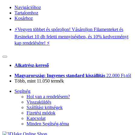
Navigációhoz
Tartalomhoz
Kosárhoz
⚡️Vegyen többet és spóroljon! Vásároljon Filamenteket és
Resineket 10 db feletti mennyiségben, és 10% kedvezményt
kap rendelésére! ⚡️
Alkatrész-kereső
Magyarország: Ingyenes standard kiszállítás
22.000 Ft-tól
Több, mint 11.050 termék
Segítség
Hol van a rendelésem?
Visszaküldés
Szállítási költségek
Fizetési módok
Kapcsolat
Minden Segítség-téma