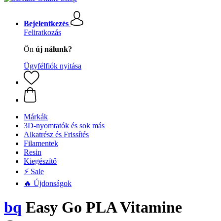
Bejelentkezés
Feliratkozás
Ön
új nálunk?
Ügyfélfiók nyitása
Márkák
3D-nyomtatók és sok más
Alkatrész és Frissítés
Filamentek
Resin
Kiegészítő
⚡ Sale
🔥 Újdonságok
bq
Easy Go PLA Vitamine