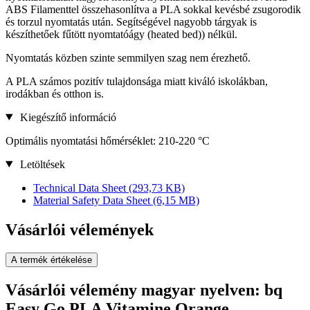
ABS Filamenttel összehasonlítva a PLA sokkal kevésbé zsugorodik
és torzul nyomtatás után. Segítségével nagyobb tárgyak is
készíthetőek fűtött nyomtatóágy (heated bed)) nélkül.
Nyomtatás közben szinte semmilyen szag nem érezhető.
A PLA számos pozitív tulajdonsága miatt kiváló iskolákban,
irodákban és otthon is.
Kiegészítő információ
Optimális nyomtatási hőmérséklet: 210-220 °C
Letöltések
Technical Data Sheet
(293,73 KB)
Material Safety Data Sheet
(6,15 MB)
Vásárlói vélemények
A termék értékelése
Vásárlói vélemény magyar nyelven: bq
Easy Go PLA Vitamine Orange