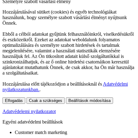
Személyre szabott vásárlási élmény
Hozzájárulásával sütiket (cookies) és egyéb technológiákat
használunk, hogy személyre szabott vásárlási élményt nyújtsunk
Önnek.
Ebből a célból adatokat gyűjtünk felhasználóinkról, viselkedésükről
és eszközeikről. Ezeket az adatokat weboldalunk folyamatos
optimalizálására és személyre szabott hirdetések és tartalmak
megjelenítésére, valamint a használati statisztikák elemzésére
használjuk fel. Az Ön titkosított adatait külső szolgáltatókkal is
szinkronizálhatjuk, és az ő online hirdetési csatornáikon keresztül
ajánlatokat mutathatunk Önnek, de csak akkor, ha Ön már használja
a szolgáltatásaikat.
Hozzájárulása előtt tájékozódjon a beállításoknál és
Adatvédelmi
nyilatkozatunkban.
.
Elfogadás
Csak a szükséges
Beállítások módosítása
Adatvédelemi nyilatkozatot
Egyéni adatvédelmi beállítások
Customer match marketing