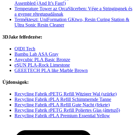
Assembled (And It’s Fast!)
Temperature Tower az OrcaSlicerben: Vége a Stringingnek és
a gyenge rétegtapadásnak
Termékteszt: UniFormation GKtwo, Resin Curing Station &
Ultra Sonic Resin Cleaner
3DJake felfedezése:
QIDI Tech
Bambu Lab ASA Gray
Anycubic PLA Basic Bronze
eSUN PLA-Rock Limestone
GEEETECH PLA like Marble Brown
Újdonságok:
Recycling Fabrik rPETG Refill Witziger Wal (szürke)
Recycling Fabrik rPLA Refill Schimmernde Tanne
Recycling Fabrik rPLA Refill Gute Nacht (fekete)
Recycling Fabrik rPETG Refill Poliertes Glas (áttetsző)
Recycling Fabrik rPLA Premium Essential Yellow