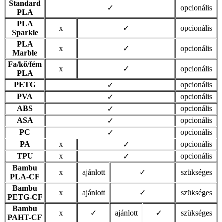
Standard
✓
opcionális
PLA
PLA
x
✓
opcionális
Sparkle
PLA
x
✓
opcionális
Marble
Fa/kő/fém
x
✓
opcionális
PLA
PETG
opcionális
✓
PVA
opcionális
✓
ABS
opcionális
✓
ASA
opcionális
✓
PC
opcionális
✓
PA
x
opcionális
✓
TPU
x
opcionális
✓
Bambu
x
ajánlott
✓
szükséges
PLA-CF
Bambu
x
ajánlott
✓
szükséges
PETG-CF
Bambu
x
✓
ajánlott
✓
szükséges
PAHT-CF