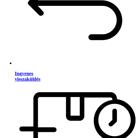
Ingyenes
visszaküldés