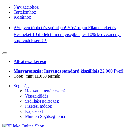
Navigációhoz
Tartalomhoz
Kosárhoz
⚡️Vegyen többet és spóroljon! Vásároljon Filamenteket és
Resineket 10 db feletti mennyiségben, és 10% kedvezményt
kap rendelésére! ⚡️
Alkatrész-kereső
Magyarország: Ingyenes standard kiszállítás
22.000 Ft-tól
Több, mint 11.050 termék
Segítség
Hol van a rendelésem?
Visszaküldés
Szállítási költségek
Fizetési módok
Kapcsolat
Minden Segítség-téma