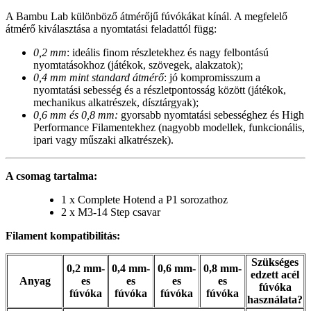
A Bambu Lab különböző átmérőjű fúvókákat kínál. A megfelelő
átmérő kiválasztása a nyomtatási feladattól függ:
0,2 mm
: ideális finom részletekhez és nagy felbontású
nyomtatásokhoz (játékok, szövegek, alakzatok);
0,4 mm mint standard átmérő
: jó kompromisszum a
nyomtatási sebesség és a részletpontosság között (játékok,
mechanikus alkatrészek, dísztárgyak);
0,6 mm és 0,8 mm:
gyorsabb nyomtatási sebességhez és High
Performance Filamentekhez (nagyobb modellek, funkcionális,
ipari vagy műszaki alkatrészek).
A csomag tartalma:
1 x Complete Hotend a P1 sorozathoz
2 x M3-14 Step csavar
Filament kompatibilitás:
Szükséges
0,2 mm-
0,4 mm-
0,6 mm-
0,8 mm-
edzett acél
Anyag
es
es
es
es
fúvóka
fúvóka
fúvóka
fúvóka
fúvóka
használata?