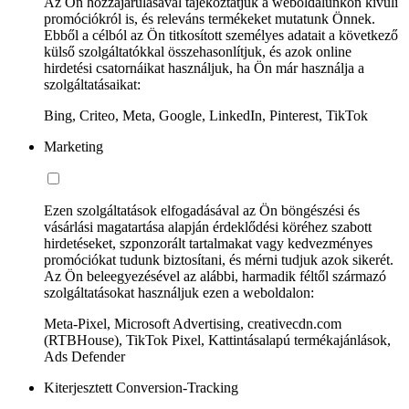
Az Ön hozzájárulásával tájékoztatjuk a weboldalunkon kívüli
promóciókról is, és releváns termékeket mutatunk Önnek.
Ebből a célból az Ön titkosított személyes adatait a következő
külső szolgáltatókkal összehasonlítjuk, és azok online
hirdetési csatornáikat használjuk, ha Ön már használja a
szolgáltatásaikat:
Bing, Criteo, Meta, Google, LinkedIn, Pinterest, TikTok
Marketing
Ezen szolgáltatások elfogadásával az Ön böngészési és
vásárlási magatartása alapján érdeklődési köréhez szabott
hirdetéseket, szponzorált tartalmakat vagy kedvezményes
promóciókat tudunk biztosítani, és mérni tudjuk azok sikerét.
Az Ön beleegyezésével az alábbi, harmadik féltől származó
szolgáltatásokat használjuk ezen a weboldalon:
Meta-Pixel, Microsoft Advertising, creativecdn.com
(RTBHouse), TikTok Pixel, Kattintásalapú termékajánlások,
Ads Defender
Kiterjesztett Conversion-Tracking