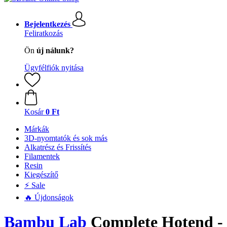
Bejelentkezés
Feliratkozás
Ön
új nálunk?
Ügyfélfiók nyitása
Kosár
0 Ft
Márkák
3D-nyomtatók és sok más
Alkatrész és Frissítés
Filamentek
Resin
Kiegészítő
⚡ Sale
🔥 Újdonságok
Bambu Lab
Complete Hotend -