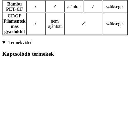
Bambu
x
✓
ajánlott
✓
szükséges
PET-CF
CF/GF
Filamentek
nem
x
✓
szükséges
más
ajánlott
gyártóktól
Termékvideó
Kapcsolódó termékek