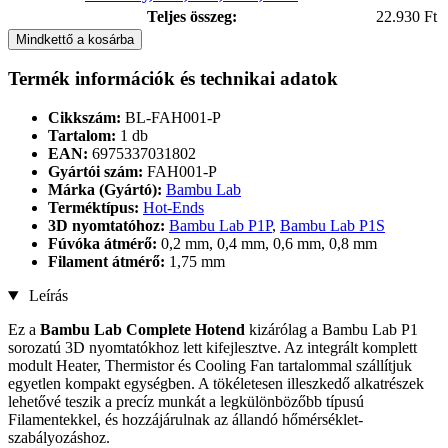
Teljes összeg:
22.930 Ft
Mindkettő a kosárba
Termék információk és technikai adatok
Cikkszám:
BL-FAH001-P
Tartalom:
1 db
EAN:
6975337031802
Gyártói szám:
FAH001-P
Márka (Gyártó):
Bambu Lab
Terméktípus:
Hot-Ends
3D nyomtatóhoz:
Bambu Lab P1P
,
Bambu Lab P1S
Fúvóka átmérő:
0,2 mm, 0,4 mm, 0,6 mm, 0,8 mm
Filament átmérő:
1,75 mm
Leírás
Ez a
Bambu Lab
Complete Hotend
kizárólag a Bambu Lab P1
sorozatú 3D nyomtatókhoz lett kifejlesztve. Az integrált komplett
modult Heater, Thermistor és Cooling Fan tartalommal szállítjuk
egyetlen kompakt egységben. A tökéletesen illeszkedő alkatrészek
lehetővé teszik a precíz munkát a legkülönbözőbb típusú
Filamentekkel, és hozzájárulnak az állandó hőmérséklet-
szabályozáshoz.