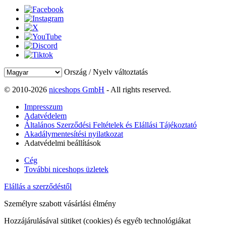
Ország / Nyelv változtatás
© 2010-2026
niceshops GmbH
- All rights reserved.
Impresszum
Adatvédelem
Általános Szerződési Feltételek és Elállási Tájékoztató
Akadálymentesítési nyilatkozat
Adatvédelmi beállítások
Cég
További niceshops üzletek
Elállás a szerződéstől
Személyre szabott vásárlási élmény
Hozzájárulásával sütiket (cookies) és egyéb technológiákat