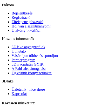
Fiókom
Bejelentkezés
Regisztráció
Elfelejtette jelszavát?
Hol van a szállítmányom?
Utalvány beváltása
Hasznos információk
3DJake anyagprofilok
Útmutató
Vásároljon többet és spóroljon
Partnerprogram
3D nyomtatás GYIK
A FabLabs támogatása
Figyelünk környezetünkre
3DJake
Üzleteink - nice shops
Kapcsolat
Kövessen minket itt: