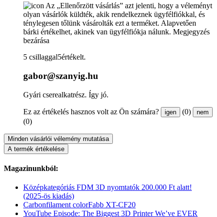
Az „Ellenőrzött vásárlás” azt jelenti, hogy a véleményt
olyan vásárlók küldték, akik rendelkeznek ügyfélfiókkal, és
ténylegesen tőlünk vásárolták ezt a terméket. Alapvetően
bárki értékelhet, akinek van ügyfélfiókja nálunk.
Megjegyzés
bezárása
5 csillaggal5értékelt.
gabor@szanyig.hu
Gyári cserealkatrész. Így jó.
Ez az értékelés hasznos volt az Ön számára?
(0)
igen
nem
(0)
Minden vásárlói vélemény mutatása
A termék értékelése
Magazinunkból:
Középkategóriás FDM 3D nyomtatók 200.000 Ft alatt!
(2025-ös kiadás)
Carbonfilament colorFabb XT-CF20
YouTube Episode: The Biggest 3D Printer We’ve EVER