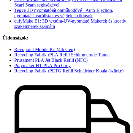
Scarf Seam segítségével
Tegye 3D nyomtatóját önműködővé - Auto-Ejection,
nyomtatási várólisták és végtelen ciklusok
eufyMake E1: 3D textúra-UV-nyomtató Makerek és kreatív
szakemberek számára
Újdonságok:
Revopoint Mobile Kit (4th Gen)
Recycling Fabrik rPLA Refill Schimmernde Tanne
Prusament PLA Jet Black Refill (NFC)
Polymaker HT-PLA Pro Grey
Recycling Fabrik rPETG Refill Schläfriger Koala (szürke)