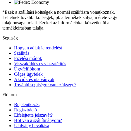
*Ezek a szállítási költségek a normál szállításra vonatkoznak.
Lehetnek további költségek, pl. a termékek súlya, mérete vagy
tulajdonságai miatt. Ezeket az információkat közvetlenül a
termékleírásban találja.
Segítség
Hogyan adjak le rendelést
Szállítás
Fizetési módok
Visszaküldés és visszatérítés
Ügyfélfiókom
Céges ügyfelek
Akciók és utalványok
További segítségre van szüksége?
Fiókom
Bejelentkezés
Regisztráció
Elfelejtette jelszavát?
Hol van a szállítmányom?
Utalvány beváltása