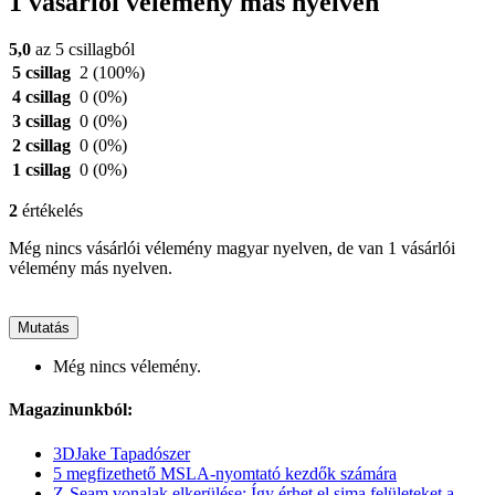
1 vásárlói vélemény más nyelven
5,0
az 5 csillagból
5 csillag
2
(100%)
4 csillag
0
(0%)
3 csillag
0
(0%)
2 csillag
0
(0%)
1 csillag
0
(0%)
2
értékelés
Még nincs vásárlói vélemény magyar nyelven, de van 1 vásárlói
vélemény más nyelven.
Mutatás
Még nincs vélemény.
Magazinunkból:
3DJake Tapadószer
5 megfizethető MSLA-nyomtató kezdők számára
Z-Seam vonalak elkerülése: Így érhet el sima felületeket a