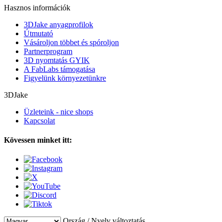
Hasznos információk
3DJake anyagprofilok
Útmutató
Vásároljon többet és spóroljon
Partnerprogram
3D nyomtatás GYIK
A FabLabs támogatása
Figyelünk környezetünkre
3DJake
Üzleteink - nice shops
Kapcsolat
Kövessen minket itt:
Ország / Nyelv változtatás