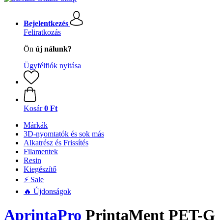
Bejelentkezés
Feliratkozás
Ön
új nálunk?
Ügyfélfiók nyitása
Kosár
0 Ft
Márkák
3D-nyomtatók és sok más
Alkatrész és Frissítés
Filamentek
Resin
Kiegészítő
⚡ Sale
🔥 Újdonságok
AprintaPro
PrintaMent PET-G