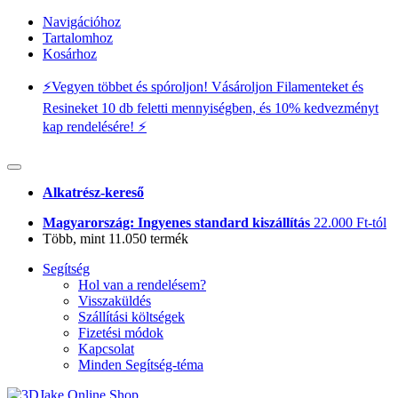
Navigációhoz
Tartalomhoz
Kosárhoz
⚡️Vegyen többet és spóroljon! Vásároljon Filamenteket és
Resineket 10 db feletti mennyiségben, és 10% kedvezményt
kap rendelésére! ⚡️
Alkatrész-kereső
Magyarország: Ingyenes standard kiszállítás
22.000 Ft-tól
Több, mint 11.050 termék
Segítség
Hol van a rendelésem?
Visszaküldés
Szállítási költségek
Fizetési módok
Kapcsolat
Minden Segítség-téma