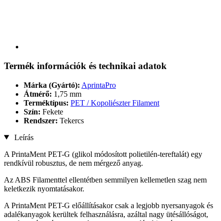
Termék információk és technikai adatok
Márka (Gyártó):
AprintaPro
Átmérő:
1,75 mm
Terméktípus:
PET / Kopoliészter Filament
Szín:
Fekete
Rendszer:
Tekercs
Leírás
A PrintaMent PET-G (glikol módosított polietilén-tereftalát) egy
rendkívül robusztus, de nem mérgező anyag.
Az ABS Filamenttel ellentétben semmilyen kellemetlen szag nem
keletkezik nyomtatásakor.
A PrintaMent PET-G előállításakor csak a legjobb nyersanyagok és
adalékanyagok kerültek felhasználásra, azáltal nagy ütésállóságot,