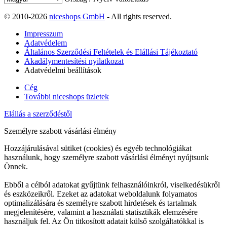
© 2010-2026
niceshops GmbH
- All rights reserved.
Impresszum
Adatvédelem
Általános Szerződési Feltételek és Elállási Tájékoztató
Akadálymentesítési nyilatkozat
Adatvédelmi beállítások
Cég
További niceshops üzletek
Elállás a szerződéstől
Személyre szabott vásárlási élmény
Hozzájárulásával sütiket (cookies) és egyéb technológiákat
használunk, hogy személyre szabott vásárlási élményt nyújtsunk
Önnek.
Ebből a célból adatokat gyűjtünk felhasználóinkról, viselkedésükről
és eszközeikről. Ezeket az adatokat weboldalunk folyamatos
optimalizálására és személyre szabott hirdetések és tartalmak
megjelenítésére, valamint a használati statisztikák elemzésére
használjuk fel. Az Ön titkosított adatait külső szolgáltatókkal is