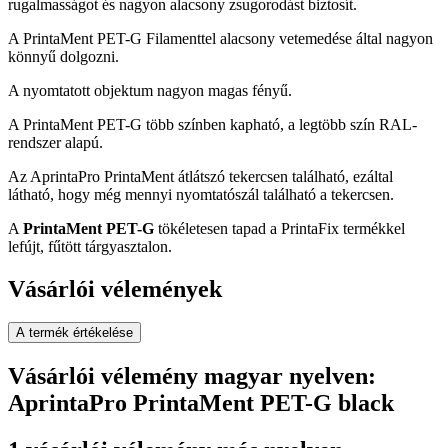
rugalmasságot és nagyon alacsony zsugorodást biztosít.
A PrintaMent PET-G Filamenttel alacsony vetemedése által nagyon
könnyű dolgozni.
A nyomtatott objektum nagyon magas fényű.
A PrintaMent PET-G több színben kapható, a legtöbb szín RAL-
rendszer alapú.
Az AprintaPro PrintaMent átlátszó tekercsen található, ezáltal
látható, hogy még mennyi nyomtatószál található a tekercsen.
A
PrintaMent PET-G
tökéletesen tapad a PrintaFix termékkel
lefújt, fűtött tárgyasztalon.
Vásárlói vélemények
A termék értékelése
Vásárlói vélemény magyar nyelven:
AprintaPro PrintaMent PET-G black