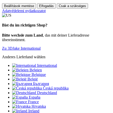
Beállítások mentése
Elfogadás
Csak a szükséges
Adatvédelemi nyilatkozatot
Bist du im richtigen Shop?
Bitte wechsle zum Land
, das mit deiner Lieferadresse
übereinstimmt.
Zu 3DJake International
Anderes Lieferland wählen
International
Belgien
Belgique
België
България
Česká republika
Deutschland
España
France
Hrvatska
Ireland