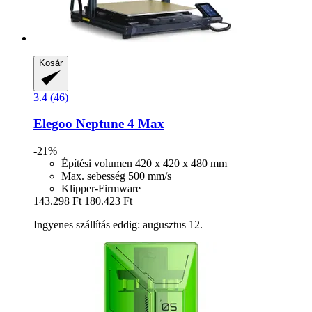
Kosár
3.4 (46)
Elegoo
Neptune 4 Max
-21%
Építési volumen 420 x 420 x 480 mm
Max. sebesség 500 mm/s
Klipper-Firmware
143.298 Ft
180.423 Ft
Ingyenes szállítás eddig: augusztus 12.