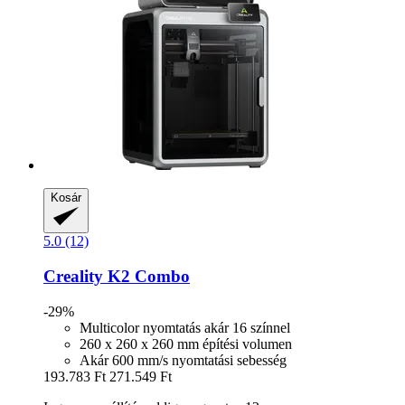
Kosár
5.0 (12)
Creality
K2 Combo
-29%
Multicolor nyomtatás akár 16 színnel
260 x 260 x 260 mm építési volumen
Akár 600 mm/s nyomtatási sebesség
193.783 Ft
271.549 Ft