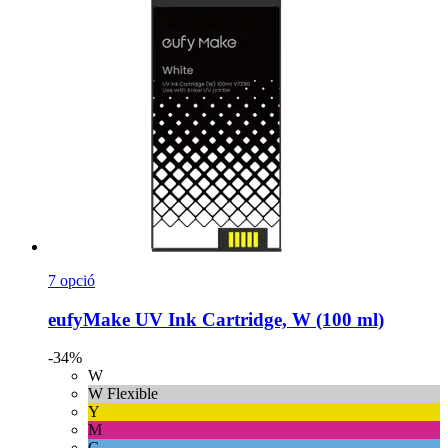
7 opció
eufyMake
UV Ink Cartridge, W (100 ml)
-34%
W
W Flexible
Y
M
C