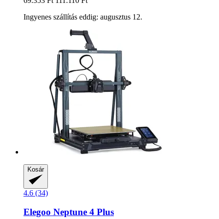
69.353 Ft
111.110 Ft
Ingyenes szállítás eddig: augusztus 12.
Kosár
4.6 (34)
Elegoo
Neptune 4 Plus