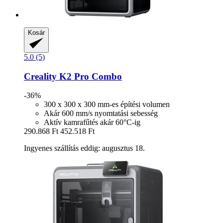
Kosár
5.0 (5)
Creality
K2 Pro Combo
-36%
300 x 300 x 300 mm-es építési volumen
Akár 600 mm/s nyomtatási sebesség
Aktív kamrafűtés akár 60°C-ig
290.868 Ft
452.518 Ft
Ingyenes szállítás eddig: augusztus 18.