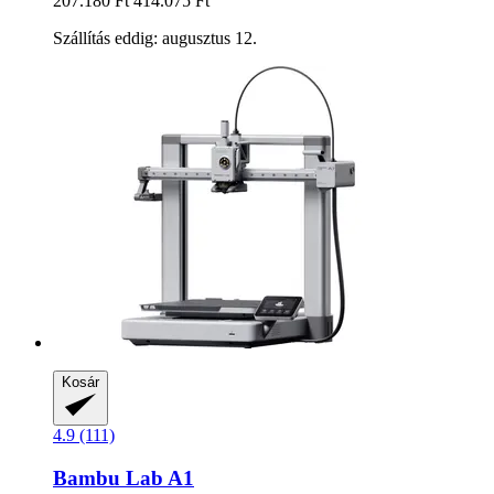
207.180 Ft
414.075 Ft
Szállítás eddig: augusztus 12.
Kosár
4.9 (111)
Bambu Lab
A1