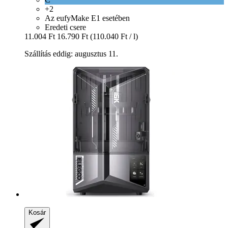
+2
Az eufyMake E1 esetében
Eredeti csere
11.004 Ft
16.790 Ft
(110.040 Ft / l)
Szállítás eddig: augusztus 11.
Kosár