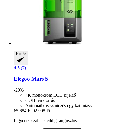
Kosár
4.5 (2)
Elegoo
Mars 5
-29%
4K monokróm LCD kijelző
COB fényforrás
Automatikus szintezés egy kattintással
65.684 Ft
92.908 Ft
Ingyenes szállítás eddig: augusztus 11.