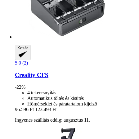
Kosár
5.0 (2)
Creality
CFS
-22%
4 tekercsnyílás
Automatikus töltés és kisütés
Hőmérséklet és páratartalom kijelző
96.596 Ft
123.493 Ft
Ingyenes szállítás eddig: augusztus 11.