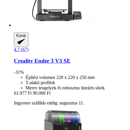
Kosár
4.7 (67)
Creality
Ender 3 V3 SE
-31%
Építési volumen 220 x 220 x 250 mm
T-alakú profilok
Merev tengelyek és robusztus lineáris sínek
61.977 Ft
90.006 Ft
Ingyenes szállítás eddig: augusztus 11.