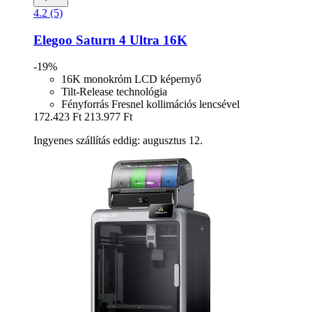
4.2 (5)
Elegoo
Saturn 4 Ultra 16K
-19%
16K monokróm LCD képernyő
Tilt-Release technológia
Fényforrás Fresnel kollimációs lencsével
172.423 Ft
213.977 Ft
Ingyenes szállítás eddig: augusztus 12.