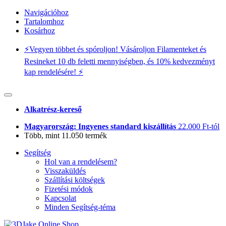
Navigációhoz
Tartalomhoz
Kosárhoz
⚡️Vegyen többet és spóroljon! Vásároljon Filamenteket és
Resineket 10 db feletti mennyiségben, és 10% kedvezményt
kap rendelésére! ⚡️
Alkatrész-kereső
Magyarország: Ingyenes standard kiszállítás
22.000 Ft-tól
Több, mint 11.050 termék
Segítség
Hol van a rendelésem?
Visszaküldés
Szállítási költségek
Fizetési módok
Kapcsolat
Minden Segítség-téma