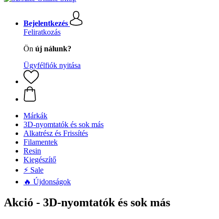
Bejelentkezés
Feliratkozás
Ön
új nálunk?
Ügyfélfiók nyitása
Márkák
3D-nyomtatók és sok más
Alkatrész és Frissítés
Filamentek
Resin
Kiegészítő
⚡ Sale
🔥 Újdonságok
Akció - 3D-nyomtatók és sok más