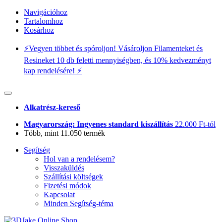
Navigációhoz
Tartalomhoz
Kosárhoz
⚡️Vegyen többet és spóroljon! Vásároljon Filamenteket és
Resineket 10 db feletti mennyiségben, és 10% kedvezményt
kap rendelésére! ⚡️
Alkatrész-kereső
Magyarország: Ingyenes standard kiszállítás
22.000 Ft-tól
Több, mint 11.050 termék
Segítség
Hol van a rendelésem?
Visszaküldés
Szállítási költségek
Fizetési módok
Kapcsolat
Minden Segítség-téma