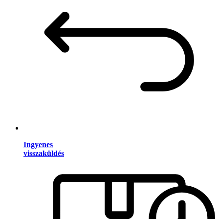
Ingyenes
visszaküldés