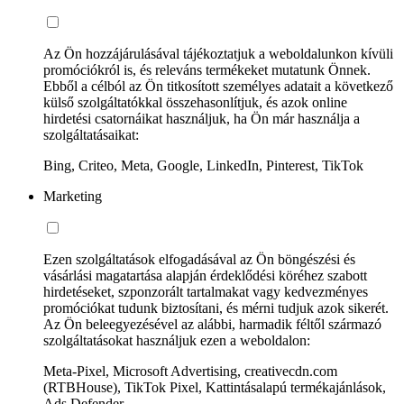
Az Ön hozzájárulásával tájékoztatjuk a weboldalunkon kívüli
promóciókról is, és releváns termékeket mutatunk Önnek.
Ebből a célból az Ön titkosított személyes adatait a következő
külső szolgáltatókkal összehasonlítjuk, és azok online
hirdetési csatornáikat használjuk, ha Ön már használja a
szolgáltatásaikat:
Bing, Criteo, Meta, Google, LinkedIn, Pinterest, TikTok
Marketing
Ezen szolgáltatások elfogadásával az Ön böngészési és
vásárlási magatartása alapján érdeklődési köréhez szabott
hirdetéseket, szponzorált tartalmakat vagy kedvezményes
promóciókat tudunk biztosítani, és mérni tudjuk azok sikerét.
Az Ön beleegyezésével az alábbi, harmadik féltől származó
szolgáltatásokat használjuk ezen a weboldalon:
Meta-Pixel, Microsoft Advertising, creativecdn.com
(RTBHouse), TikTok Pixel, Kattintásalapú termékajánlások,
Ads Defender