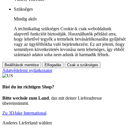
Szükséges
Mindig aktív
A technikailag szükséges Cookie-k csak weboldalunk
alapvető funkcióit biztosítják. Használhatók például arra,
hogy lehetővé tegyék a termékek bevásárlókosarába gyűjtését
vagy az ügyfélfiókba való bejelentkezést. Ez azt jelenti, hogy
semmilyen következtetés levonása nem lehetséges, így ebből
származó adatot soha nem adunk át harmadik félnek.
Beállítások mentése
Elfogadás
Csak a szükséges
Adatvédelemi nyilatkozatot
Bist du im richtigen Shop?
Bitte wechsle zum Land
, das mit deiner Lieferadresse
übereinstimmt.
Zu 3DJake International
Anderes Lieferland wählen