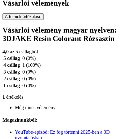
Vásárlói vélemények
A termék értékelése
Vásárlói vélemény magyar nyelven:
3DJAKE Resin Colorant Rózsaszín
4,0
az 5 csillagból
5 csillag
0
(0%)
4 csillag
1
(100%)
3 csillag
0
(0%)
2 csillag
0
(0%)
1 csillag
0
(0%)
1
értékelés
Még nincs vélemény.
Magazinunkból:
YouTube-epizód: Ez fog történni 2025-ben a 3D
nyomtatásban