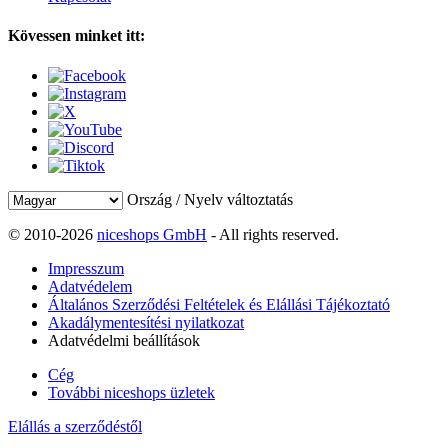
Kövessen minket itt:
Ország / Nyelv változtatás
© 2010-2026
niceshops GmbH
- All rights reserved.
Impresszum
Adatvédelem
Általános Szerződési Feltételek és Elállási Tájékoztató
Akadálymentesítési nyilatkozat
Adatvédelmi beállítások
Cég
További niceshops üzletek
Elállás a szerződéstől