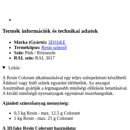
Termék információk és technikai adatok
Márka (Gyártó):
3DJAKE
Terméktípus:
Resin színező
Szín:
Pink / Rózsaszín
RAL szín:
RAL 3017
Leírás
A Resin Colorant alkalmazásával egy teljes színspektrum készíthető.
Átlátszó vagy fedő színek egyaránt elérhetőek. Az anyagot
Ausztriában gyártják a legmagasabb minőségi előírások betartásával.
A kiváló minőségű nyersanyagok egymással összehangoltak.
Ajánlott színezőanyag mennyiség:
0,5 kg Resin - max. 12,5 g Colorant
1 kg Resin - max. 25 g Colorant
A 3DJake Resin Colorant használata: