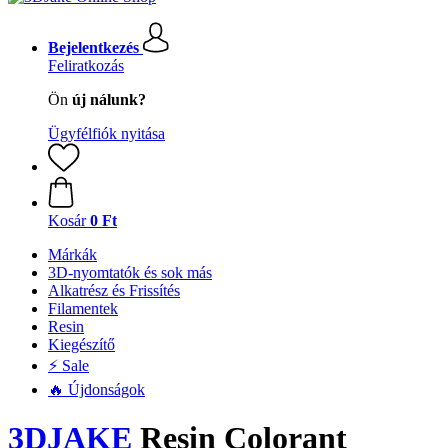
Bejelentkezés
Feliratkozás
Ön
új nálunk?
Ügyfélfiók nyitása
Kosár
0 Ft
Márkák
3D-nyomtatók és sok más
Alkatrész és Frissítés
Filamentek
Resin
Kiegészítő
⚡ Sale
🔥 Újdonságok
3DJAKE
Resin Colorant