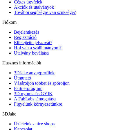
Céges ügyfelek
Akciók és utalványok
További segítségre van szüksége?
Fiókom
Bejelentkezés
Regisztráció
Elfelejtette jelszavát?
Hol van a szállítmányom?
Utalvány beváltása
Hasznos információk
3DJake anyagprofilok
Útmutató
Vásároljon többet és spóroljon
Partnerprogram
3D nyomtatás GYIK
A FabLabs támogatása
Figyelünk környezetünkre
3DJake
Üzleteink - nice shops
Kapcsolat