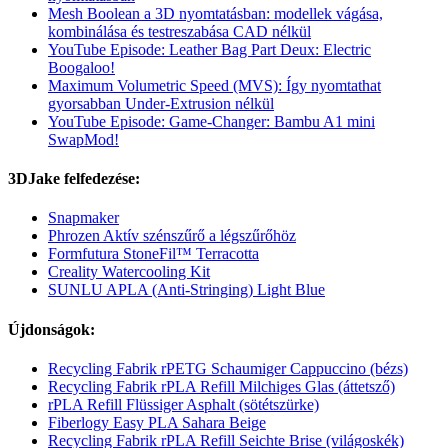
Mesh Boolean a 3D nyomtatásban: modellek vágása,
kombinálása és testreszabása CAD nélkül
YouTube Episode: Leather Bag Part Deux: Electric
Boogaloo!
Maximum Volumetric Speed (MVS): Így nyomtathat
gyorsabban Under-Extrusion nélkül
YouTube Episode: Game-Changer: Bambu A1 mini
SwapMod!
3DJake felfedezése:
Snapmaker
Phrozen Aktív szénszűrő a légszűrőhöz
Formfutura StoneFil™ Terracotta
Creality Watercooling Kit
SUNLU APLA (Anti-Stringing) Light Blue
Újdonságok:
Recycling Fabrik rPETG Schaumiger Cappuccino (bézs)
Recycling Fabrik rPLA Refill Milchiges Glas (áttetsző)
rPLA Refill Flüssiger Asphalt (sötétszürke)
Fiberlogy Easy PLA Sahara Beige
Recycling Fabrik rPLA Refill Seichte Brise (világoskék)