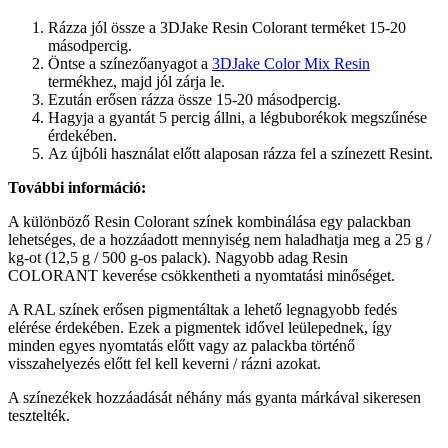
Rázza jól össze a 3DJake Resin Colorant terméket 15-20
másodpercig.
Öntse a színezőanyagot a
3DJake Color Mix Resin
termékhez, majd jól zárja le.
Ezután erősen rázza össze 15-20 másodpercig.
Hagyja a gyantát 5 percig állni, a légbuborékok megszűnése
érdekében.
Az újbóli használat előtt alaposan rázza fel a színezett Resint.
További információ:
A különböző Resin Colorant színek kombinálása egy palackban
lehetséges, de a hozzáadott mennyiség nem haladhatja meg a 25 g /
kg-ot (12,5 g / 500 g-os palack). Nagyobb adag Resin
COLORANT keverése csökkentheti a nyomtatási minőséget.
A RAL színek erősen pigmentáltak a lehető legnagyobb fedés
elérése érdekében. Ezek a pigmentek idővel leülepednek, így
minden egyes nyomtatás előtt vagy az palackba történő
visszahelyezés előtt fel kell keverni / rázni azokat.
A színezékek hozzáadását néhány más gyanta márkával sikeresen
tesztelték.