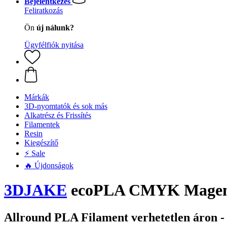
Bejelentkezés
Feliratkozás
Ön
új nálunk?
Ügyfélfiók nyitása
Márkák
3D-nyomtatók és sok más
Alkatrész és Frissítés
Filamentek
Resin
Kiegészítő
⚡ Sale
🔥 Újdonságok
3DJAKE
ecoPLA CMYK Magenta
Allround PLA Filament verhetetlen áron 