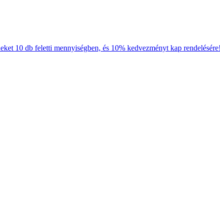
neket 10 db feletti mennyiségben, és 10% kedvezményt kap rendelésére!