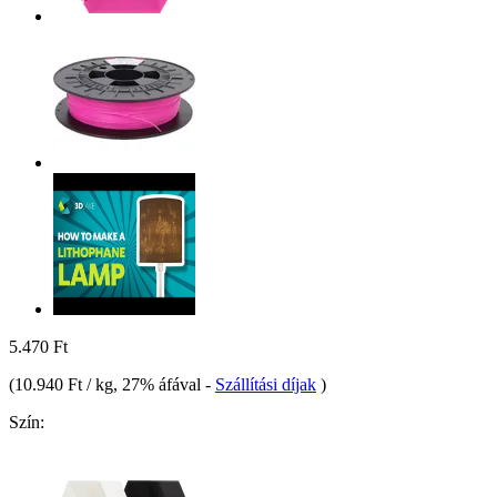
5.470 Ft
(
10.940 Ft / kg
, 27% áfával
-
Szállítási díjak
)
Szín: