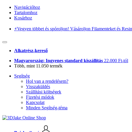
Navigációhoz
Tartalomhoz
Kosárhoz
⚡️Vegyen többet és spóroljon! Vásároljon Filamenteket és Resi
Alkatrész-kereső
Magyarország: Ingyenes standard kiszállítás
22.000 Ft-tól
Több, mint 11.050 termék
Segítség
Hol van a rendelésem?
Visszaküldés
Szállítási költségek
Fizetési módok
Kapcsolat
Minden Segítség-téma