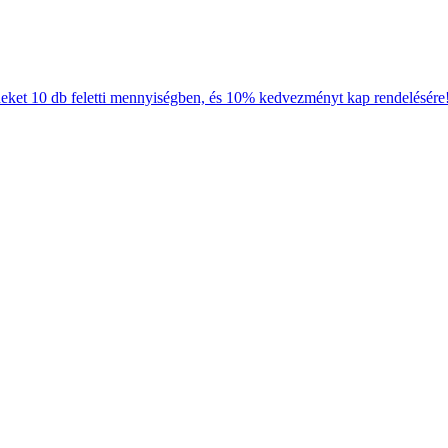
neket 10 db feletti mennyiségben, és 10% kedvezményt kap rendelésére!