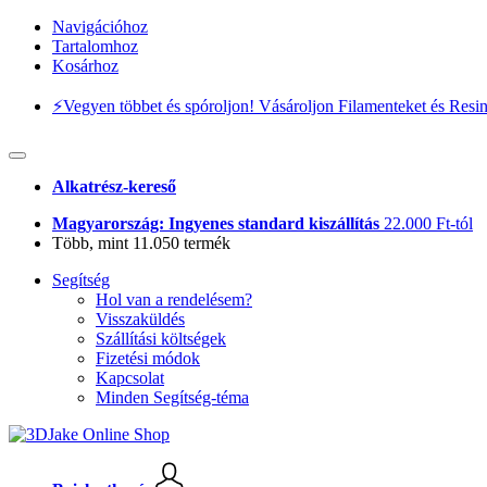
Navigációhoz
Tartalomhoz
Kosárhoz
⚡️Vegyen többet és spóroljon! Vásároljon Filamenteket és Resi
Alkatrész-kereső
Magyarország: Ingyenes standard kiszállítás
22.000 Ft-tól
Több, mint 11.050 termék
Segítség
Hol van a rendelésem?
Visszaküldés
Szállítási költségek
Fizetési módok
Kapcsolat
Minden Segítség-téma