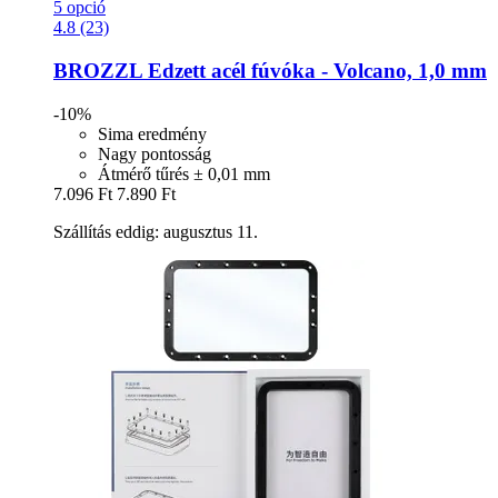
5 opció
4.8 (23)
BROZZL
Edzett acél fúvóka -​ Volcano, 1,0 mm
-10%
Sima eredmény
Nagy pontosság
Átmérő tűrés ± 0,01 mm
7.096 Ft
7.890 Ft
Szállítás eddig: augusztus 11.