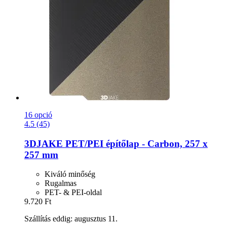
16 opció
4.5 (45)
3DJAKE
PET/PEI építőlap -​ Carbon, 257 x
257 mm
Kiváló minőség
Rugalmas
PET- & PEI-oldal
9.720 Ft
Szállítás eddig: augusztus 11.