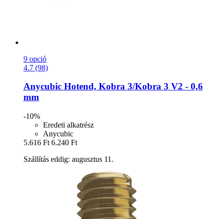
9 opció
4.7 (98)
Anycubic
Hotend, Kobra 3/Kobra 3 V2 -​ 0,6
mm
-10%
Eredeti alkatrész
Anycubic
5.616 Ft
6.240 Ft
Szállítás eddig: augusztus 11.