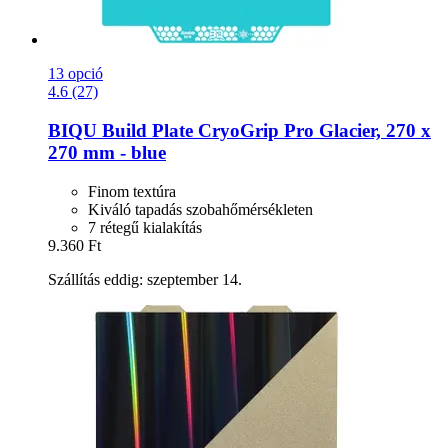
13 opció
4.6 (27)
BIQU
Build Plate CryoGrip Pro Glacier, 270 x
270 mm -​ blue
Finom textúra
Kiváló tapadás szobahőmérsékleten
7 rétegű kialakítás
9.360 Ft
Szállítás eddig: szeptember 14.