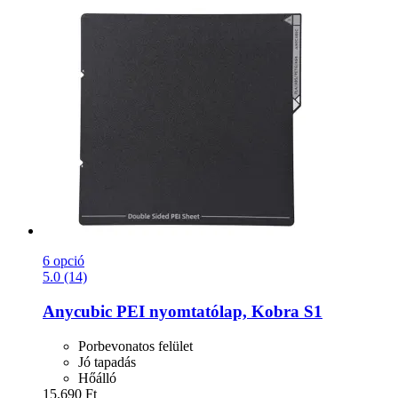
6 opció
5.0 (14)
Anycubic
PEI nyomtatólap, Kobra S1
Porbevonatos felület
Jó tapadás
Hőálló
15.690 Ft