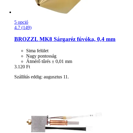
5 opció
4.7 (149)
BROZZL
MK8 Sárgaréz fúvóka, 0,4 mm
Sima felület
Nagy pontosság
Átmérő tűrés ± 0,01 mm
3.120 Ft
Szállítás eddig: augusztus 11.