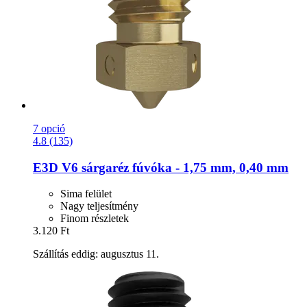
7 opció
4.8 (135)
E3D
V6 sárgaréz fúvóka -​ 1,75 mm, 0,40 mm
Sima felület
Nagy teljesítmény
Finom részletek
3.120 Ft
Szállítás eddig: augusztus 11.