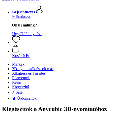
Bejelentkezés
Feliratkozás
Ön
új nálunk?
Ügyfélfiók nyitása
Kosár
0 Ft
Márkák
3D-nyomtatók és sok más
Alkatrész és Frissítés
Filamentek
Resin
Kiegészítő
⚡ Sale
🔥 Újdonságok
Kiegészítők a Anycubic 3D-nyomtatóhoz