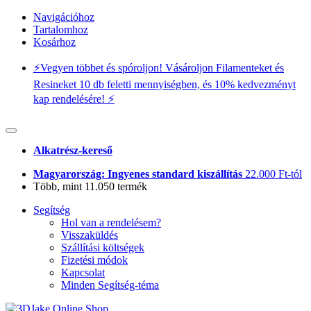
Navigációhoz
Tartalomhoz
Kosárhoz
⚡️Vegyen többet és spóroljon! Vásároljon Filamenteket és
Resineket 10 db feletti mennyiségben, és 10% kedvezményt
kap rendelésére! ⚡️
Alkatrész-kereső
Magyarország: Ingyenes standard kiszállítás
22.000 Ft-tól
Több, mint 11.050 termék
Segítség
Hol van a rendelésem?
Visszaküldés
Szállítási költségek
Fizetési módok
Kapcsolat
Minden Segítség-téma