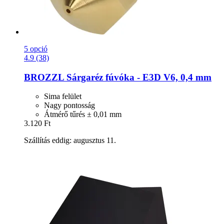
5 opció
4.9 (38)
BROZZL
Sárgaréz fúvóka -​ E3D V6, 0,4 mm
Sima felület
Nagy pontosság
Átmérő tűrés ± 0,01 mm
3.120 Ft
Szállítás eddig: augusztus 11.