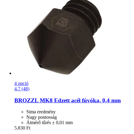
4 opció
4.7 (48)
BROZZL
MK8 Edzett acél fúvóka, 0,4 mm
Sima eredmény
Nagy pontosság
Átmérő tűrés ± 0,01 mm
5.830 Ft