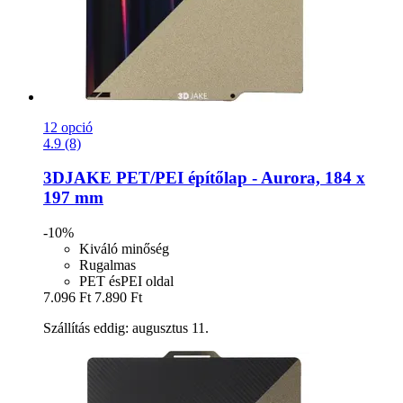
12 opció
4.9 (8)
3DJAKE
PET/PEI építőlap -​ Aurora, 184 x
197 mm
-10%
Kiváló minőség
Rugalmas
PET ésPEI oldal
7.096 Ft
7.890 Ft
Szállítás eddig: augusztus 11.