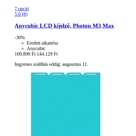
7 opció
5.0 (8)
Anycubic
LCD kijelző, Photon M3 Max
-30%
Eredeti alkatrész
Anycubic
100.890 Ft
144.129 Ft
Ingyenes szállítás eddig: augusztus 11.