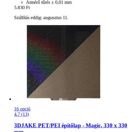
Átmérő tűrés ± 0,01 mm
5.830 Ft
Szállítás eddig: augusztus 11.
16 opció
4.7 (13)
3DJAKE
PET/PEI építőlap -​ Magic, 330 x 330
mm