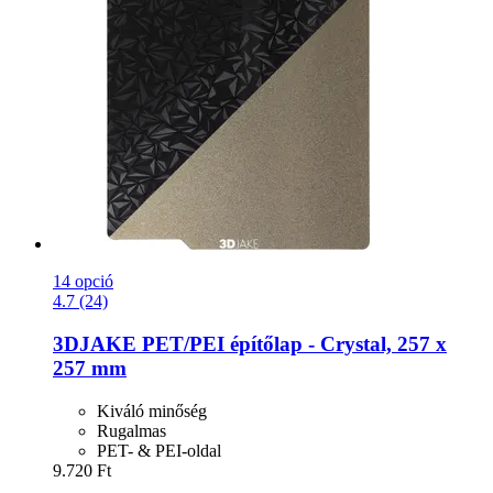
14 opció
4.7 (24)
3DJAKE
PET/PEI építőlap -​ Crystal, 257 x
257 mm
Kiváló minőség
Rugalmas
PET- & PEI-oldal
9.720 Ft