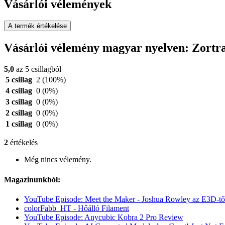
Vásárlói vélemények
A termék értékelése
Vásárlói vélemény magyar nyelven: Zort
5,0
az 5 csillagból
5 csillag
2
(100%)
4 csillag
0
(0%)
3 csillag
0
(0%)
2 csillag
0
(0%)
1 csillag
0
(0%)
2
értékelés
Még nincs vélemény.
Magazinunkból:
YouTube Episode: Meet the Maker - Joshua Rowley az E3D-tő
colorFabb_HT - Hőálló Filament
YouTube Episode: Anycubic Kobra 2 Pro Review