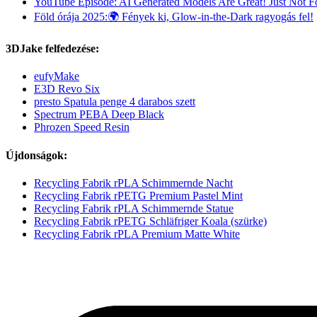
YouTube Episode: AI Generated Models Are Great! Just Not For
Föld órája 2025:🌍 Fények ki, Glow-in-the-Dark ragyogás fel!
3DJake felfedezése:
eufyMake
E3D Revo Six
presto Spatula penge 4 darabos szett
Spectrum PEBA Deep Black
Phrozen Speed Resin
Újdonságok:
Recycling Fabrik rPLA Schimmernde Nacht
Recycling Fabrik rPETG Premium Pastel Mint
Recycling Fabrik rPLA Schimmernde Statue
Recycling Fabrik rPETG Schläfriger Koala (szürke)
Recycling Fabrik rPLA Premium Matte White