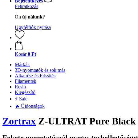
Bejelentkezés
Feliratkozás
Ön
új nálunk?
Ügyfélfiók nyitása
Kosár
0 Ft
Márkák
3D-nyomtatók és sok más
Alkatrész és Frissítés
Filamentek
Resin
Kiegészítő
⚡ Sale
🔥 Újdonságok
Zortrax
Z-ULTRAT Pure Black
Fekete nyomtatószál magas terhelhetőségg