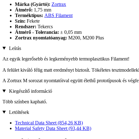
Márka (Gyártó):
Zortrax
Átmérő:
1,75 mm
Terméktípus:
ABS Filament
Szín:
Fekete
Rendszer:
Tekercs
Átmérő - Tolerancia:
± 0,05 mm
Zortrax nyomtatóanyag:
M200, M200 Plus
Leírás
Az egyik legerősebb és legkeményebb termoplasztikus Filament!
A felület kiváló félig matt eredményt biztosít. Tökéletes tesztmodellek
A Zortrax M sorozat nyomtatóival együtt élethű prototípusok és végf
Kiegészítő információ
Több színben kapható.
Letöltések
Technical Data Sheet
(854,26 KB)
Material Safety Data Sheet
(93,44 KB)