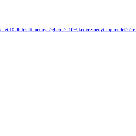
neket 10 db feletti mennyiségben, és 10% kedvezményt kap rendelésére!