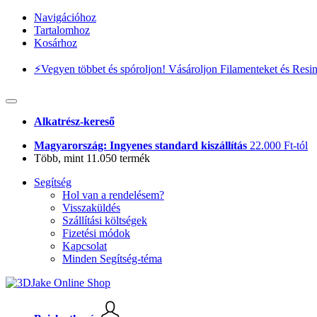
Navigációhoz
Tartalomhoz
Kosárhoz
⚡️Vegyen többet és spóroljon! Vásároljon Filamenteket és Resi
Alkatrész-kereső
Magyarország: Ingyenes standard kiszállítás
22.000 Ft-tól
Több, mint 11.050 termék
Segítség
Hol van a rendelésem?
Visszaküldés
Szállítási költségek
Fizetési módok
Kapcsolat
Minden Segítség-téma