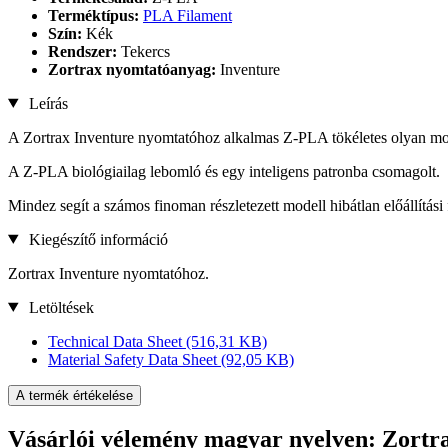
Terméktípus:
PLA Filament
Szín:
Kék
Rendszer:
Tekercs
Zortrax nyomtatóanyag:
Inventure
Leírás
A Zortrax Inventure nyomtatóhoz alkalmas Z-PLA tökéletes olyan mod
A Z-PLA biológiailag lebomló és egy inteligens patronba csomagolt.
Mindez segít a számos finoman részletezett modell hibátlan előállítási
Kiegészítő információ
Zortrax Inventure nyomtatóhoz.
Letöltések
Technical Data Sheet
(516,31 KB)
Material Safety Data Sheet
(92,05 KB)
A termék értékelése
Vásárlói vélemény magyar nyelven: Zortr