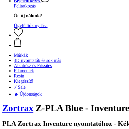
Bejelentkezés
Feliratkozás
Ön
új nálunk?
Ügyfélfiók nyitása
Márkák
3D-nyomtatók és sok más
Alkatrész és Frissítés
Filamentek
Resin
Kiegészítő
⚡ Sale
🔥 Újdonságok
Zortrax
Z-PLA Blue - Inventur
PLA Zortrax Inventure nyomtatóhoz - Ké