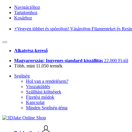
Navigációhoz
Tartalomhoz
Kosárhoz
⚡️Vegyen többet és spóroljon! Vásároljon Filamenteket és Resi
Alkatrész-kereső
Magyarország: Ingyenes standard kiszállítás
22.000 Ft-tól
Több, mint 11.050 termék
Segítség
Hol van a rendelésem?
Visszaküldés
Szállítási költségek
Fizetési módok
Kapcsolat
Minden Segítség-téma