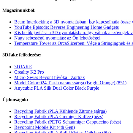
Magazinunkból:
Beam Interlocking a 3D nyomtatásban: Így kapcsolhatja össze
YouTube Episode: Reverse Engineering Home Gadgets
Kis betűk javítása a 3D nyomtatásban: Így válnak a szövegek 
Nagy sebességű nyomtatás: az Ön lehetőségei
Temperature Tower az OrcaSlicerben: Vége a Stringingnek és 
3DJake felfedezése:
3DJAKE
Creality K2 Pro
Micro-Swiss Bevont fúvóka - Zortrax
Model Color 024 Tiszta narancssárga (Bright Orange) (851)
Anycubic PLA Silk Dual Color Black Purple
Újdonságok:
Recycling Fabrik rPLA Kühlende Zitrone (sárga)
Recycling Fabrik rPLA Cremiger Kaffee (bézs)
Recycling Fabrik rPETG Schaumiger Cappuccino (bézs)
Revopoint Mobile Kit (4th Gen)
Recycling Fabrik rPLA Refill Flottes Veilchen (lila)