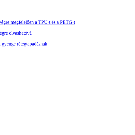
 végre megfelelően a TPU-t és a PETG-t
végre olvashatóvá
a gyenge rétegtapadásnak