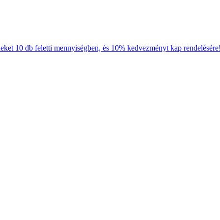
neket 10 db feletti mennyiségben, és 10% kedvezményt kap rendelésére!