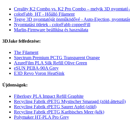
Creality K2 Combo vs. K2 Pro Combo – melyik 3D nyomtató 
colorFabb_HT - Hőálló Filament
Tegye 3D nyomtatóját önműködővé - Auto-Ejection, nyomtatási 
Nyomtatási ötletek - colorFabb copperFill
Marlin-Firmware beállítása és használata
3DJake felfedezése:
The Filament
Spectrum Premium PCTG Transparent Orange
AzureFilm PLA Silk Refill Olive Green
eSUN PEBA-90A Grey
E3D Revo Voron HeatSink
Újdonságok:
Fiberlogy PLA Impact Refill Graphite
Recycling Fabrik rPETG Mystischer Smaragd (zöld-áttetsző)
Recycling Fabrik rPETG Saurer Apfel (zöld)
Recycling Fabrik rPETG Karibisches Meer (kék)
Polymaker HT-PLA Pro Grey