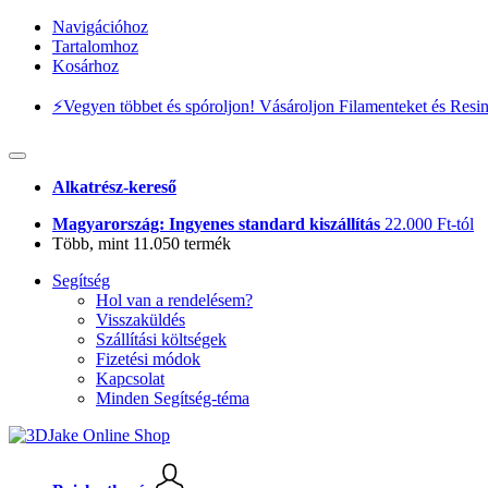
Navigációhoz
Tartalomhoz
Kosárhoz
⚡️Vegyen többet és spóroljon! Vásároljon Filamenteket és Resi
Alkatrész-kereső
Magyarország: Ingyenes standard kiszállítás
22.000 Ft-tól
Több, mint 11.050 termék
Segítség
Hol van a rendelésem?
Visszaküldés
Szállítási költségek
Fizetési módok
Kapcsolat
Minden Segítség-téma