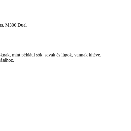
us, M300 Dual
knak, mint például sók, savak és lúgok, vannak kitéve.
tásához.