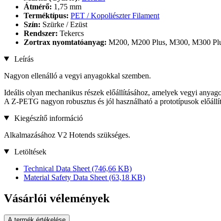
Átmérő:
1,75 mm
Terméktípus:
PET / Kopoliészter Filament
Szín:
Szürke / Ezüst
Rendszer:
Tekercs
Zortrax nyomtatóanyag:
M200, M200 Plus, M300, M300 Pl
Leírás
Nagyon ellenálló a vegyi anyagokkal szemben.
Ideális olyan mechanikus részek előállításához, amelyek vegyi anyago
A Z-PETG nagyon robusztus és jól használható a prototípusok előállí
Kiegészítő információ
Alkalmazásához V2 Hotends szükséges.
Letöltések
Technical Data Sheet
(746,66 KB)
Material Safety Data Sheet
(63,18 KB)
Vásárlói vélemények
A termék értékelése