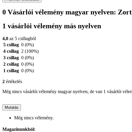
0 Vásárlói vélemény magyar nyelven: Zo
1 vásárlói vélemény más nyelven
4,0
az 5 csillagból
5 csillag
0
(0%)
4 csillag
2
(100%)
3 csillag
0
(0%)
2 csillag
0
(0%)
1 csillag
0
(0%)
2
értékelés
Még nincs vásárlói vélemény magyar nyelven, de van 1 vásárlói vél
Mutatás
Még nincs vélemény.
Magazinunkból: