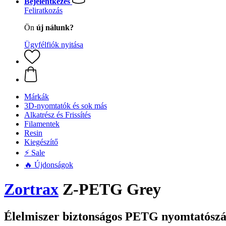
Bejelentkezés
Feliratkozás
Ön
új nálunk?
Ügyfélfiók nyitása
Márkák
3D-nyomtatók és sok más
Alkatrész és Frissítés
Filamentek
Resin
Kiegészítő
⚡ Sale
🔥 Újdonságok
Zortrax
Z-PETG Grey
Élelmiszer biztonságos PETG nyomtatószá