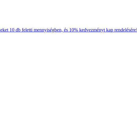
neket 10 db feletti mennyiségben, és 10% kedvezményt kap rendelésére!