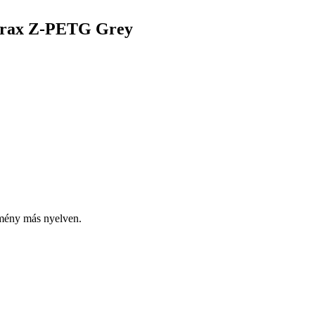
rtrax Z-PETG Grey
emény más nyelven.