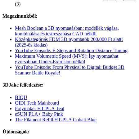
(3)
Magazinunkból:
Mesh Boolean a 3D nyomtatásban: modellek vágása,
kombinálása és testreszabása CAD nélkül
Középkategóriás FDM 3D nyomtatók 200.000 Ft alatt!
(2025-ös kiadás)
YouTube Episode: E-Steps and Rotation Distance Tuning
Maximum Volumetric Speed (MVS): Így nyomtathat
gyorsabban Under-Extrusion nélkül
YouTube Episode: From Physical to Digital: Budget 3D
Scanner Battle Royale!
3DJake felfedezése:
BIQU
QIDI Tech Mainboard
Polymaker HT-PLA Teal
eSUN PLA+ Baby Pink
The Filament Refill HT-PLA Cobalt Blue
Újdonságok: