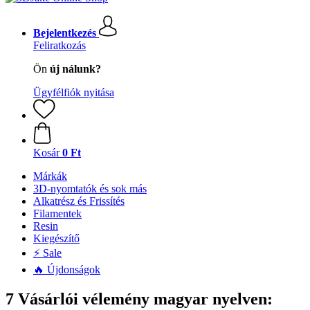
Bejelentkezés
Feliratkozás
Ön
új nálunk?
Ügyfélfiók nyitása
Kosár
0 Ft
Márkák
3D-nyomtatók és sok más
Alkatrész és Frissítés
Filamentek
Resin
Kiegészítő
⚡ Sale
🔥 Újdonságok
7 Vásárlói vélemény magyar nyelven: