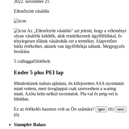
2022. november 21.
Ellenőrzött vásárlás
Az „Ellenőrzött vásárlás” azt jelenti, hogy a véleményt
olyan vásárlók küldték, akik rendelkeznek ügyfélfiókkal, és
ténylegesen tőlünk vásárolták ezt a terméket. Alapvetően
bárki értékelhet, akinek van ügyfélfiókja nálunk.
Megjegyzés
bezárása
5 csillaggal5értékelt.
Ender 5 plus PEI lap
Mindenkinek tudom ajánlani, én kifejezetten ASA nyomtatás
miatt vettem, mert üveglappal csak szenvedtem a waring
miatt. Azóta brim nelkul nyomtatok. Pla-val és petg-vel is
hibátlan.
Ez az értékelés hasznos volt az Ön számára?
(6)
igen
nem
(0)
Stampfer Balazs