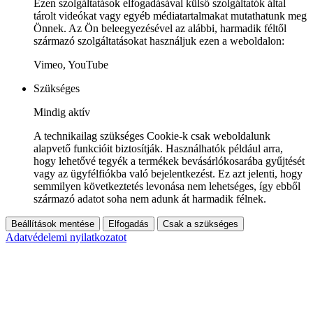
Ezen szolgáltatások elfogadásával külső szolgáltatók által
tárolt videókat vagy egyéb médiatartalmakat mutathatunk meg
Önnek. Az Ön beleegyezésével az alábbi, harmadik féltől
származó szolgáltatásokat használjuk ezen a weboldalon:
Vimeo, YouTube
Szükséges
Mindig aktív
A technikailag szükséges Cookie-k csak weboldalunk
alapvető funkcióit biztosítják. Használhatók például arra,
hogy lehetővé tegyék a termékek bevásárlókosarába gyűjtését
vagy az ügyfélfiókba való bejelentkezést. Ez azt jelenti, hogy
semmilyen következtetés levonása nem lehetséges, így ebből
származó adatot soha nem adunk át harmadik félnek.
Beállítások mentése
Elfogadás
Csak a szükséges
Adatvédelemi nyilatkozatot