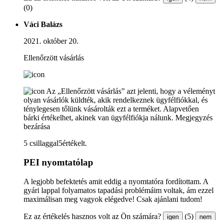
(0)
Váci Balázs
2021. október 20.
Ellenőrzött vásárlás
Az „Ellenőrzött vásárlás” azt jelenti, hogy a véleményt
olyan vásárlók küldték, akik rendelkeznek ügyfélfiókkal, és
ténylegesen tőlünk vásárolták ezt a terméket. Alapvetően
bárki értékelhet, akinek van ügyfélfiókja nálunk.
Megjegyzés
bezárása
5 csillaggal5értékelt.
PEI nyomtatólap
A legjobb befektetés amit eddig a nyomtatóra fordítottam. A
gyári lappal folyamatos tapadási problémáim voltak, ám ezzel
maximálisan meg vagyok elégedve! Csak ajánlani tudom!
Ez az értékelés hasznos volt az Ön számára?
(5)
igen
nem