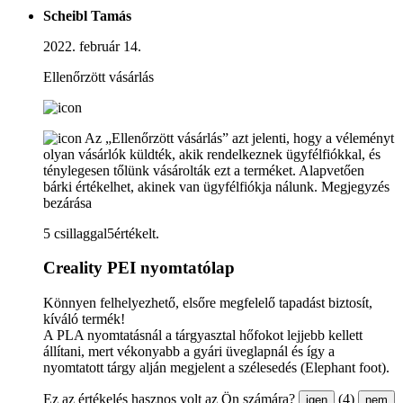
Scheibl Tamás
2022. február 14.
Ellenőrzött vásárlás
Az „Ellenőrzött vásárlás” azt jelenti, hogy a véleményt
olyan vásárlók küldték, akik rendelkeznek ügyfélfiókkal, és
ténylegesen tőlünk vásárolták ezt a terméket. Alapvetően
bárki értékelhet, akinek van ügyfélfiókja nálunk.
Megjegyzés
bezárása
5 csillaggal5értékelt.
Creality PEI nyomtatólap
Könnyen felhelyezhető, elsőre megfelelő tapadást biztosít,
kíváló termék!
A PLA nyomtatásnál a tárgyasztal hőfokot lejjebb kellett
állítani, mert vékonyabb a gyári üveglapnál és így a
nyomtatott tárgy alján megjelent a szélesedés (Elephant foot).
Ez az értékelés hasznos volt az Ön számára?
(4)
igen
nem