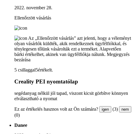
2022. november 28.
Ellenőrzött vásárlás
Az „Ellenőrzött vásárlás” azt jelenti, hogy a véleményt
olyan vásárlók küldték, akik rendelkeznek ügyfélfiókkal, és
ténylegesen tőlünk vásárolták ezt a terméket. Alapvetően
bárki értékelhet, akinek van ügyfélfiókja nálunk.
Megjegyzés
bezárása
5 csillaggal5értékelt.
Creality PEI nyomtatólap
segédanyag nélkül jól tapad, viszont kicsit görbítve könnyen
elválasztható a nyomat
Ez az értékelés hasznos volt az Ön számára?
(3)
igen
nem
(0)
Danee