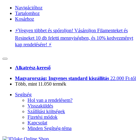
Navigációhoz
Tartalomhoz
Kosárhoz
⚡️Vegyen többet és spóroljon! Vásároljon Filamenteket és
Resineket 10 db feletti mennyiségben, és 10% kedvezményt
kap rendelésére! ⚡️
Alkatrész-kereső
Magyarország: Ingyenes standard kiszállítás
22.000 Ft-tól
Több, mint 11.050 termék
Segítség
Hol van a rendelésem?
Visszaküldés
Szállítási költségek
Fizetési módok
Kapcsolat
Minden Segítség-téma