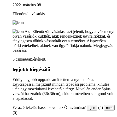
2022. március 08.
Ellenőrzött vásárlás
Az „Ellenőrzött vásárlás” azt jelenti, hogy a véleményt
olyan vásárlók küldték, akik rendelkeznek ügyfélfiókkal, és
ténylegesen tőlünk vásárolták ezt a terméket. Alapvetően
bárki értékelhet, akinek van ügyfélfiókja nálunk.
Megjegyzés
bezárása
5 csillaggal5értékelt.
legjobb kiegészítő
Eddigi legjobb upgrade amit tettem a nyomtatóra.
Egycsapással megszünt minden tapadási probléma, kihülés
után egy mozdulattal levehető a tárgy. Mivel én ender 5plus
verziót használok (36x36cm), ekkora méretben sok gond volt
a tapadással.
Ez az értékelés hasznos volt az Ön számára?
(4)
igen
nem
(0)