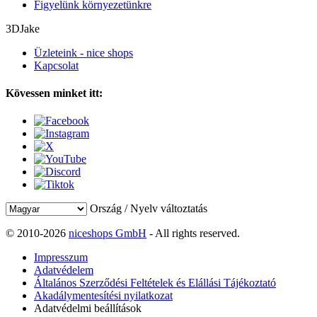
Figyelünk környezetünkre
3DJake
Üzleteink - nice shops
Kapcsolat
Kövessen minket itt:
Ország / Nyelv változtatás
© 2010-2026
niceshops GmbH
- All rights reserved.
Impresszum
Adatvédelem
Általános Szerződési Feltételek és Elállási Tájékoztató
Akadálymentesítési nyilatkozat
Adatvédelmi beállítások