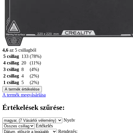
4,6
az 5 csillagból
5 csillag
133
(78%)
4 csillag
20
(11%)
3 csillag
8
(4%)
2 csillag
4
(2%)
1 csillag
5
(2%)
A termék értékelése
A termék megvásárlása
Értékelések szűrése:
Nyelv
Értékelés
Rendezés: