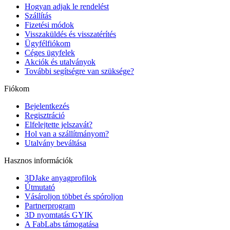
Hogyan adjak le rendelést
Szállítás
Fizetési módok
Visszaküldés és visszatérítés
Ügyfélfiókom
Céges ügyfelek
Akciók és utalványok
További segítségre van szüksége?
Fiókom
Bejelentkezés
Regisztráció
Elfelejtette jelszavát?
Hol van a szállítmányom?
Utalvány beváltása
Hasznos információk
3DJake anyagprofilok
Útmutató
Vásároljon többet és spóroljon
Partnerprogram
3D nyomtatás GYIK
A FabLabs támogatása