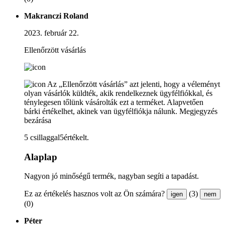
Makranczi Roland
2023. február 22.
Ellenőrzött vásárlás
Az „Ellenőrzött vásárlás” azt jelenti, hogy a véleményt
olyan vásárlók küldték, akik rendelkeznek ügyfélfiókkal, és
ténylegesen tőlünk vásárolták ezt a terméket. Alapvetően
bárki értékelhet, akinek van ügyfélfiókja nálunk.
Megjegyzés
bezárása
5 csillaggal5értékelt.
Alaplap
Nagyon jó minőségű termék, nagyban segíti a tapadást.
Ez az értékelés hasznos volt az Ön számára?
(3)
igen
nem
(0)
Péter