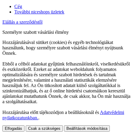
Cég
További niceshops üzletek
Elállás a szerződéstől
Személyre szabott vásárlási élmény
Hozzájárulásával sütiket (cookies) és egyéb technológiákat
használunk, hogy személyre szabott vásárlási élményt nyújtsunk
Önnek.
Ebből a célból adatokat gyűjtünk felhasználóinkról, viselkedésükről
és eszközeikről. Ezeket az adatokat weboldalunk folyamatos
optimalizálására és személyre szabott hirdetések és tartalmak
megjelenítésére, valamint a használati statisztikák elemzésére
használjuk fel. Az Ön titkosított adatait külső szolgáltatókkal is
szinkronizálhatjuk, és az ő online hirdetési csatornáikon keresztül
ajánlatokat mutathatunk Önnek, de csak akkor, ha Ön már használja
a szolgáltatásaikat.
Hozzájárulása előtt tájékozódjon a beállításoknál és
Adatvédelmi
nyilatkozatunkban.
.
Elfogadás
Csak a szükséges
Beállítások módosítása