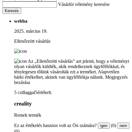
Vásárlói vélemény keresése
Keresés
webba
2025. március 19.
Ellenőrzött vásárlás
Az „Ellenőrzött vásárlás” azt jelenti, hogy a véleményt
olyan vásárlók küldték, akik rendelkeznek ügyfélfiókkal, és
ténylegesen tőlünk vásárolták ezt a terméket. Alapvetően
bárki értékelhet, akinek van ügyfélfiókja nálunk.
Megjegyzés
bezárása
5 csillaggal5értékelt.
creality
Remek termék
Ez az értékelés hasznos volt az Ön számára?
(0)
igen
nem
(0)