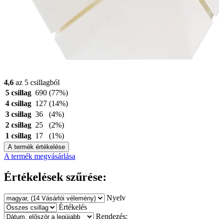
4,6
az 5 csillagból
5 csillag
690
(77%)
4 csillag
127
(14%)
3 csillag
36
(4%)
2 csillag
25
(2%)
1 csillag
17
(1%)
A termék értékelése
A termék megvásárlása
Értékelések szűrése:
Nyelv
Értékelés
Rendezés: