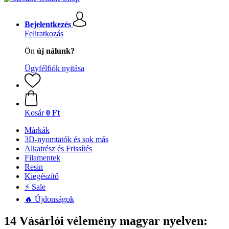
Bejelentkezés
Feliratkozás
Ön
új nálunk?
Ügyfélfiók nyitása
Kosár
0 Ft
Márkák
3D-nyomtatók és sok más
Alkatrész és Frissítés
Filamentek
Resin
Kiegészítő
⚡ Sale
🔥 Újdonságok
14 Vásárlói vélemény magyar nyelven: