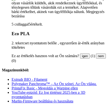
olyan vásárlók küldték, akik rendelkeznek ügyfélfiókkal, és
ténylegesen tőlünk vásárolták ezt a terméket. Alapvetően
bárki értékelhet, akinek van ügyfélfiókja nálunk.
Megjegyzés
bezárása
5 csillaggal5értékelt.
Eco PLA
2. tekercset nyomtatom belőle , egyszerűen ár-érték arányban
tökéletes
Ez az értékelés hasznos volt az Ön számára?
(1)
igen
nem
(0)
Magazinunkból:
Extrudr BIO - Filament
Polymaker Panchroma™ – Az Ön színei. Az Ön világa.
PrintaFix Basic - Megoldás a Warping ellen
YouTube-epizód: Ez fog történni 2025-ben a 3D
nyomtatásban
Marlin-Firmware beállítása és használata