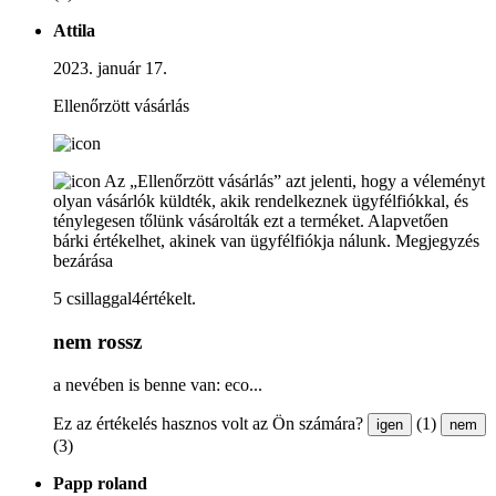
Attila
2023. január 17.
Ellenőrzött vásárlás
Az „Ellenőrzött vásárlás” azt jelenti, hogy a véleményt
olyan vásárlók küldték, akik rendelkeznek ügyfélfiókkal, és
ténylegesen tőlünk vásárolták ezt a terméket. Alapvetően
bárki értékelhet, akinek van ügyfélfiókja nálunk.
Megjegyzés
bezárása
5 csillaggal4értékelt.
nem rossz
a nevében is benne van: eco...
Ez az értékelés hasznos volt az Ön számára?
(1)
igen
nem
(3)
Papp roland