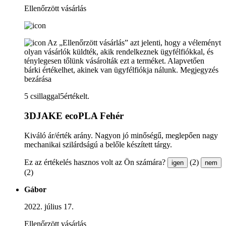
Ellenőrzött vásárlás
Az „Ellenőrzött vásárlás” azt jelenti, hogy a véleményt
olyan vásárlók küldték, akik rendelkeznek ügyfélfiókkal, és
ténylegesen tőlünk vásárolták ezt a terméket. Alapvetően
bárki értékelhet, akinek van ügyfélfiókja nálunk.
Megjegyzés
bezárása
5 csillaggal5értékelt.
3DJAKE ecoPLA Fehér
Kiváló ár/érték arány. Nagyon jó minőségű, meglepően nagy
mechanikai szilárdságú a belőle készített tárgy.
Ez az értékelés hasznos volt az Ön számára?
(2)
igen
nem
(2)
Gábor
2022. július 17.
Ellenőrzött vásárlás