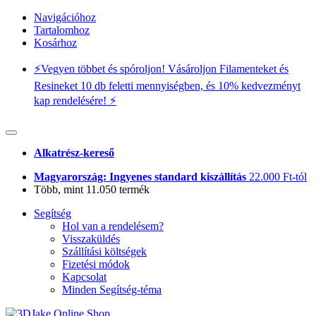
Navigációhoz
Tartalomhoz
Kosárhoz
⚡️Vegyen többet és spóroljon! Vásároljon Filamenteket és
Resineket 10 db feletti mennyiségben, és 10% kedvezményt
kap rendelésére! ⚡️
Alkatrész-kereső
Magyarország: Ingyenes standard kiszállítás
22.000 Ft-tól
Több, mint 11.050 termék
Segítség
Hol van a rendelésem?
Visszaküldés
Szállítási költségek
Fizetési módok
Kapcsolat
Minden Segítség-téma