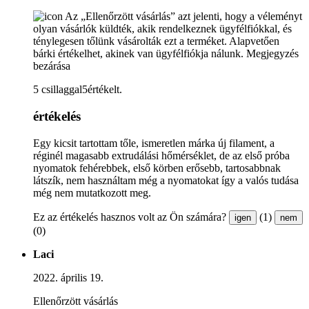
Az „Ellenőrzött vásárlás” azt jelenti, hogy a véleményt
olyan vásárlók küldték, akik rendelkeznek ügyfélfiókkal, és
ténylegesen tőlünk vásárolták ezt a terméket. Alapvetően
bárki értékelhet, akinek van ügyfélfiókja nálunk.
Megjegyzés
bezárása
5 csillaggal5értékelt.
értékelés
Egy kicsit tartottam tőle, ismeretlen márka új filament, a
réginél magasabb extrudálási hőmérséklet, de az első próba
nyomatok fehérebbek, első körben erősebb, tartosabbnak
látszík, nem használtam még a nyomatokat így a valós tudása
még nem mutatkozott meg.
Ez az értékelés hasznos volt az Ön számára?
(1)
igen
nem
(0)
Laci
2022. április 19.
Ellenőrzött vásárlás