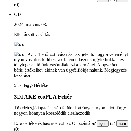
(0)
GD
2024. március 03.
Ellenőrzött vásárlás
Az „Ellenőrzött vásárlás” azt jelenti, hogy a véleményt
olyan vásárlók küldték, akik rendelkeznek ügyfélfiókkal, és
ténylegesen tőlünk vásárolták ezt a terméket. Alapvetően
bárki értékelhet, akinek van ügyfélfiókja nálunk.
Megjegyzés
bezárása
5 csillaggal4értékelt.
3DJAKE ecoPLA Fehér
Tökéletes,jó tapadás,szép felület.Hátránya:a nyomtatott tárgy
nagyon könnyen koszolódik elszíneződik.
Ez az értékelés hasznos volt az Ön számára?
(2)
igen
nem
(0)