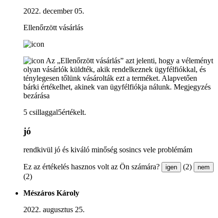
2022. december 05.
Ellenőrzött vásárlás
Az „Ellenőrzött vásárlás” azt jelenti, hogy a véleményt
olyan vásárlók küldték, akik rendelkeznek ügyfélfiókkal, és
ténylegesen tőlünk vásárolták ezt a terméket. Alapvetően
bárki értékelhet, akinek van ügyfélfiókja nálunk.
Megjegyzés
bezárása
5 csillaggal5értékelt.
jó
rendkivül jó és kiváló minőség sosincs vele problémám
Ez az értékelés hasznos volt az Ön számára?
(2)
igen
nem
(2)
Mészáros Károly
2022. augusztus 25.