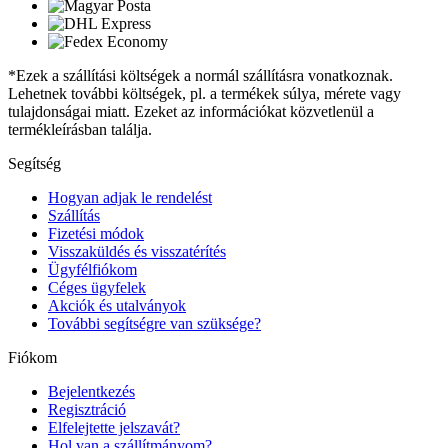
*Ezek a szállítási költségek a normál szállításra vonatkoznak.
Lehetnek további költségek, pl. a termékek súlya, mérete vagy
tulajdonságai miatt. Ezeket az információkat közvetlenül a
termékleírásban találja.
Segítség
Hogyan adjak le rendelést
Szállítás
Fizetési módok
Visszaküldés és visszatérítés
Ügyfélfiókom
Céges ügyfelek
Akciók és utalványok
További segítségre van szüksége?
Fiókom
Bejelentkezés
Regisztráció
Elfelejtette jelszavát?
Hol van a szállítmányom?