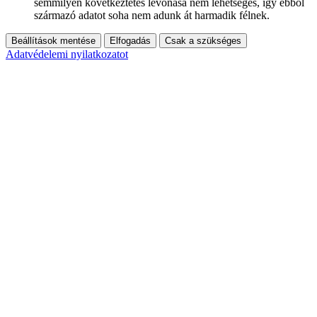
semmilyen következtetés levonása nem lehetséges, így ebből
származó adatot soha nem adunk át harmadik félnek.
Beállítások mentése
Elfogadás
Csak a szükséges
Adatvédelemi nyilatkozatot