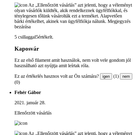
Az „Ellenőrzött vásárlás” azt jelenti, hogy a véleményt
olyan vásárlók küldték, akik rendelkeznek ügyfélfiókkal, és
ténylegesen tőlünk vásárolták ezt a terméket. Alapvetően
bárki értékelhet, akinek van ügyfélfiókja nálunk.
Megjegyzés
bezárása
5 csillaggal5értékelt.
Kaposvár
Ez az első filament amit használok, nem volt vele gondom jól
használható azt nyújtja amit leírtak róla.
Ez az értékelés hasznos volt az Ön számára?
(1)
igen
nem
(0)
Fehér Gábor
2021. január 28.
Ellenőrzött vásárlás
Az „Ellenőrzött vásárlás” azt jelenti, hogy a véleményt