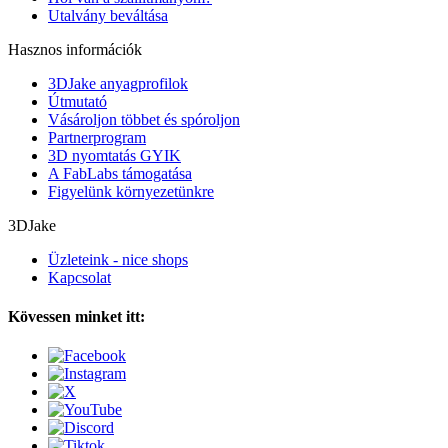
Utalvány beváltása
Hasznos információk
3DJake anyagprofilok
Útmutató
Vásároljon többet és spóroljon
Partnerprogram
3D nyomtatás GYIK
A FabLabs támogatása
Figyelünk környezetünkre
3DJake
Üzleteink - nice shops
Kapcsolat
Kövessen minket itt: