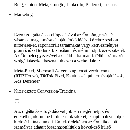
Bing, Criteo, Meta, Google, LinkedIn, Pinterest, TikTok
Marketing
Ezen szolgáltatások elfogadásával az Ön böngészési és
vásárlási magatartása alapján érdeklődési köréhez szabott
hirdetéseket, szponzorált tartalmakat vagy kedvezményes
promóciókat tudunk biztosítani, és mérni tudjuk azok sikerét.
Az Ön beleegyezésével az alábbi, harmadik féltől származó
szolgáltatásokat használjuk ezen a weboldalon:
Meta-Pixel, Microsoft Advertising, creativecdn.com
(RTBHouse), TikTok Pixel, Kattintásalapú termékajánlások,
Ads Defender
Kiterjesztett Conversion-Tracking
A szolgáltatás elfogadásával jobban megérthetjük és
értékelhetjük online hirdetéseink sikerét, és optimalizálhatjuk
hirdetési kínálatunkat. Ennek érdekében az Ön titkosított
személyes adatait összehasonlítjuk a következő külső