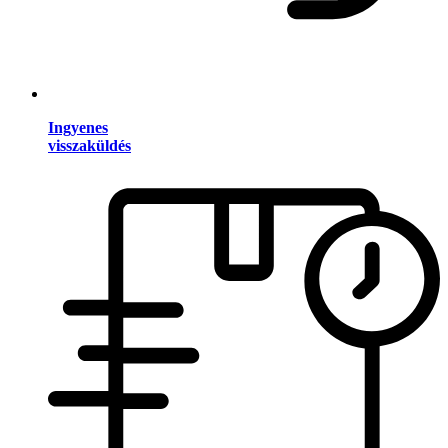
Ingyenes
visszaküldés