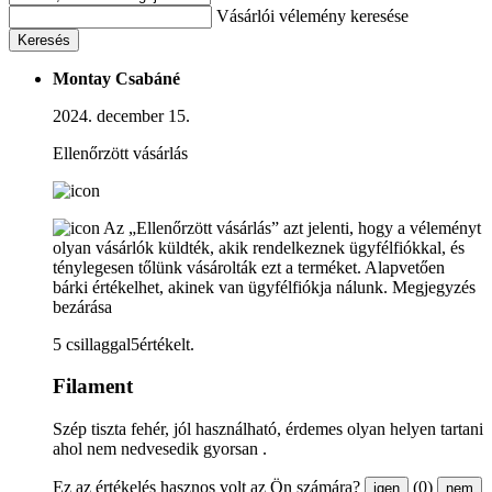
Vásárlói vélemény keresése
Keresés
Montay Csabáné
2024. december 15.
Ellenőrzött vásárlás
Az „Ellenőrzött vásárlás” azt jelenti, hogy a véleményt
olyan vásárlók küldték, akik rendelkeznek ügyfélfiókkal, és
ténylegesen tőlünk vásárolták ezt a terméket. Alapvetően
bárki értékelhet, akinek van ügyfélfiókja nálunk.
Megjegyzés
bezárása
5 csillaggal5értékelt.
Filament
Szép tiszta fehér, jól használható, érdemes olyan helyen tartani
ahol nem nedvesedik gyorsan .
Ez az értékelés hasznos volt az Ön számára?
(0)
igen
nem