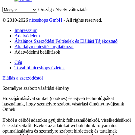
Ország / Nyelv változtatás
© 2010-2026
niceshops GmbH
- All rights reserved.
Impresszum
Adatvédelem
Általános Szerződési Feltételek és Elállási Tájékoztató
Akadálymentesítési nyilatkozat
Adatvédelmi beállítások
Cég
További niceshops üzletek
Elállás a szerződéstől
Személyre szabott vásárlási élmény
Hozzájárulásával sütiket (cookies) és egyéb technológiákat
használunk, hogy személyre szabott vásárlási élményt nyújtsunk
Önnek.
Ebből a célból adatokat gyűjtünk felhasználóinkról, viselkedésükről
és eszközeikről. Ezeket az adatokat weboldalunk folyamatos
optimalizálására és személyre szabott hirdetések és tartalmak