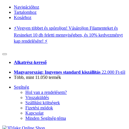
Navigációhoz
Tartalomhoz
Kosárhoz
⚡️Vegyen többet és spóroljon! Vásároljon Filamenteket és
Resineket 10 db feletti mennyiségben, és 10% kedvezményt
kap rendelésére! ⚡️
Alkatrész-kereső
Magyarország: Ingyenes standard kiszállítás
22.000 Ft-tól
Több, mint 11.050 termék
Segítség
Hol van a rendelésem?
Visszaküldés
Szállítási költségek
Fizetési módok
Kapcsolat
Minden Segítség-téma