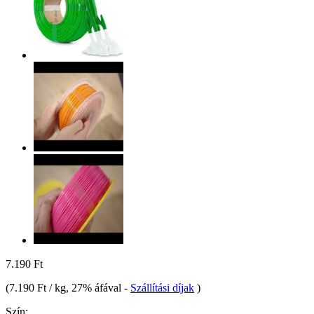
7.190 Ft
(
7.190 Ft / kg
, 27% áfával
-
Szállítási díjak
)
Szín: