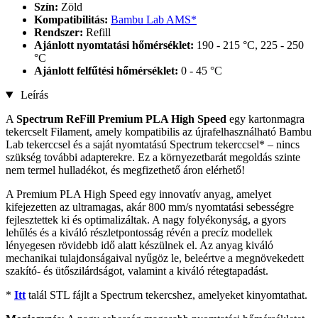
Szín:
Zöld
Kompatibilitás:
Bambu Lab AMS*
Rendszer:
Refill
Ajánlott nyomtatási hőmérséklet:
190 - 215 °C, 225 - 250
°C
Ajánlott felfűtési hőmérséklet:
0 - 45 °C
Leírás
A
Spectrum
ReFill Premium PLA High Speed
egy kartonmagra
tekercselt Filament, amely kompatibilis az újrafelhasználható Bambu
Lab tekerccsel és a saját nyomtatású Spectrum tekerccsel* – nincs
szükség további adapterekre. Ez a környezetbarát megoldás szinte
nem termel hulladékot, és megfizethető áron elérhető!
A Premium PLA High Speed ​​​​egy innovatív anyag, amelyet
kifejezetten az ultramagas, akár 800 mm/s nyomtatási sebességre
fejlesztettek ki és optimalizáltak. A nagy folyékonyság, a gyors
lehűlés és a kiváló részletpontosság révén a precíz modellek
lényegesen rövidebb idő alatt készülnek el. Az anyag kiváló
mechanikai tulajdonságaival nyűgöz le, beleértve a megnövekedett
szakító- és ütőszilárdságot, valamint a kiváló rétegtapadást.
*
Itt
talál STL fájlt a Spectrum tekercshez, amelyeket kinyomtathat.