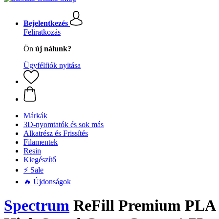
Bejelentkezés
Feliratkozás
Ön
új nálunk?
Ügyfélfiók nyitása
Márkák
3D-nyomtatók és sok más
Alkatrész és Frissítés
Filamentek
Resin
Kiegészítő
⚡ Sale
🔥 Újdonságok
Spectrum
ReFill Premium PLA