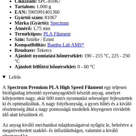
Cikkszám:
SPC-81067
Tartalom:
1.000 g
EAN:
5905991401360
Gyártói szám:
81067
Márka (Gyártó):
Spectrum
Átmérő:
1,75 mm
Terméktípus:
PLA Filament
Szín:
Szürke / Ezüst
Kompatibilitás:
Bambu Lab AMS*
Rendszer:
Tekercs
Ajánlott nyomtatási hőmérséklet:
190 - 215 °C, 225 - 250
°C
Ajánlott felfűtési hőmérséklet:
0 - 60 °C
Leírás
A
Spectrum Premium PLA High Speed ​​​​Filament
egy teljesen
biológiailag lebomló nyersanyagokból készült anyag, amelyet
kifejezetten nagy, akár 600 mm/s nyomtatási sebességre fejlesztettek
ki és optimalizáltak. A nagy folyékonyság, a gyors hűtés és a kiváló
részletesség által a nagy pontosságú modellek lényegesen rövidebb
idő alatt készülnek el.
Az anyag kiváló mechanikai tulajdonságaival nyűgöz le, beleértve a
megnövekedett szakító- és ütőszilárdságot, valamint a kiváló
rétegtapadást.