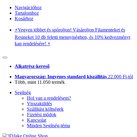
Navigációhoz
Tartalomhoz
Kosárhoz
⚡️Vegyen többet és spóroljon! Vásároljon Filamenteket és
Resineket 10 db feletti mennyiségben, és 10% kedvezményt
kap rendelésére! ⚡️
Alkatrész-kereső
Magyarország: Ingyenes standard kiszállítás
22.000 Ft-tól
Több, mint 11.050 termék
Segítség
Hol van a rendelésem?
Visszaküldés
Szállítási költségek
Fizetési módok
Kapcsolat
Minden Segítség-téma