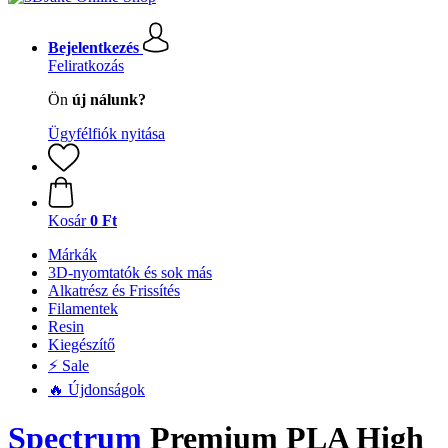
Bejelentkezés
Feliratkozás
Ön
új nálunk?
Ügyfélfiók nyitása
Kosár
0 Ft
Márkák
3D-nyomtatók és sok más
Alkatrész és Frissítés
Filamentek
Resin
Kiegészítő
⚡ Sale
🔥 Újdonságok
Spectrum
Premium PLA High