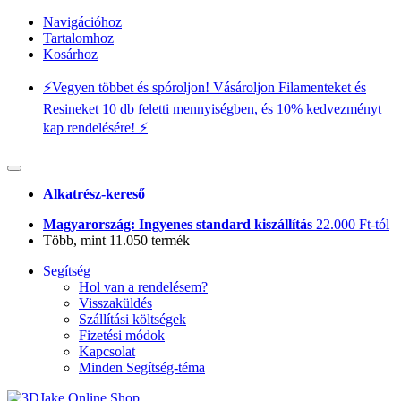
Navigációhoz
Tartalomhoz
Kosárhoz
⚡️Vegyen többet és spóroljon! Vásároljon Filamenteket és
Resineket 10 db feletti mennyiségben, és 10% kedvezményt
kap rendelésére! ⚡️
Alkatrész-kereső
Magyarország: Ingyenes standard kiszállítás
22.000 Ft-tól
Több, mint 11.050 termék
Segítség
Hol van a rendelésem?
Visszaküldés
Szállítási költségek
Fizetési módok
Kapcsolat
Minden Segítség-téma