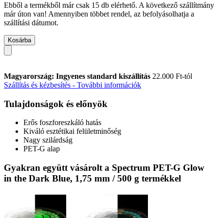
Ebből a termékből már csak 15 db elérhető. A következő szállítmány
már úton van! Amennyiben többet rendel, az befolyásolhatja a
szállítási dátumot.
Kosárba
Magyarország: Ingyenes standard kiszállítás
22.000 Ft-tól
Szállítás és kézbesítés - További információk
Tulajdonságok és előnyök
Erős foszforeszkáló hatás
Kiváló esztétikai felületminőség
Nagy szilárdság
PET-G alap
Gyakran együtt vásárolt a Spectrum PET-G Glow
in the Dark Blue, 1,75 mm / 500 g termékkel