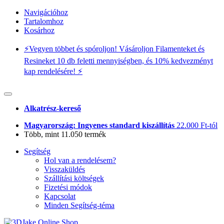
Navigációhoz
Tartalomhoz
Kosárhoz
⚡️Vegyen többet és spóroljon! Vásároljon Filamenteket és
Resineket 10 db feletti mennyiségben, és 10% kedvezményt
kap rendelésére! ⚡️
Alkatrész-kereső
Magyarország: Ingyenes standard kiszállítás
22.000 Ft-tól
Több, mint 11.050 termék
Segítség
Hol van a rendelésem?
Visszaküldés
Szállítási költségek
Fizetési módok
Kapcsolat
Minden Segítség-téma