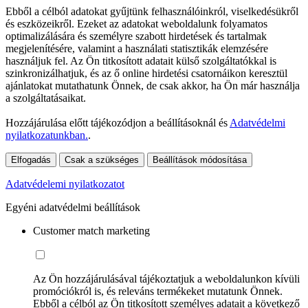
Ebből a célból adatokat gyűjtünk felhasználóinkról, viselkedésükről
és eszközeikről. Ezeket az adatokat weboldalunk folyamatos
optimalizálására és személyre szabott hirdetések és tartalmak
megjelenítésére, valamint a használati statisztikák elemzésére
használjuk fel. Az Ön titkosított adatait külső szolgáltatókkal is
szinkronizálhatjuk, és az ő online hirdetési csatornáikon keresztül
ajánlatokat mutathatunk Önnek, de csak akkor, ha Ön már használja
a szolgáltatásaikat.
Hozzájárulása előtt tájékozódjon a beállításoknál és
Adatvédelmi
nyilatkozatunkban.
.
Elfogadás
Csak a szükséges
Beállítások módosítása
Adatvédelemi nyilatkozatot
Egyéni adatvédelmi beállítások
Customer match marketing
Az Ön hozzájárulásával tájékoztatjuk a weboldalunkon kívüli
promóciókról is, és releváns termékeket mutatunk Önnek.
Ebből a célból az Ön titkosított személyes adatait a következő