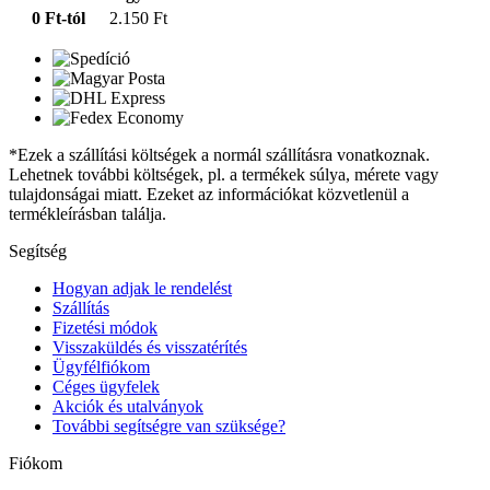
0 Ft-tól
2.150 Ft
*Ezek a szállítási költségek a normál szállításra vonatkoznak.
Lehetnek további költségek, pl. a termékek súlya, mérete vagy
tulajdonságai miatt. Ezeket az információkat közvetlenül a
termékleírásban találja.
Segítség
Hogyan adjak le rendelést
Szállítás
Fizetési módok
Visszaküldés és visszatérítés
Ügyfélfiókom
Céges ügyfelek
Akciók és utalványok
További segítségre van szüksége?
Fiókom