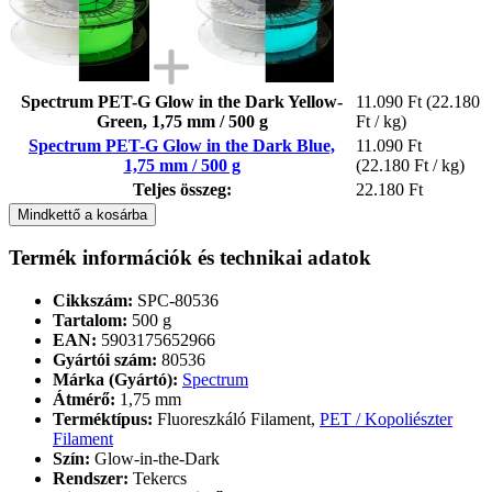
Spectrum PET-G Glow in the Dark Yellow-
11.090 Ft
(22.180
Green, 1,75 mm / 500 g
Ft / kg)
Spectrum PET-G Glow in the Dark Blue,
11.090 Ft
1,75 mm / 500 g
(22.180 Ft / kg)
Teljes összeg:
22.180 Ft
Mindkettő a kosárba
Termék információk és technikai adatok
Cikkszám:
SPC-80536
Tartalom:
500 g
EAN:
5903175652966
Gyártói szám:
80536
Márka (Gyártó):
Spectrum
Átmérő:
1,75 mm
Terméktípus:
Fluoreszkáló Filament,
PET / Kopoliészter
Filament
Szín:
Glow-in-the-Dark
Rendszer:
Tekercs