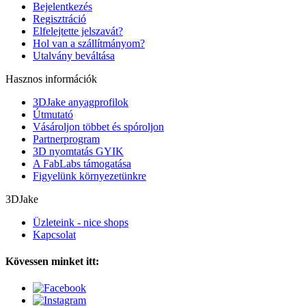
Bejelentkezés
Regisztráció
Elfelejtette jelszavát?
Hol van a szállítmányom?
Utalvány beváltása
Hasznos információk
3DJake anyagprofilok
Útmutató
Vásároljon többet és spóroljon
Partnerprogram
3D nyomtatás GYIK
A FabLabs támogatása
Figyelünk környezetünkre
3DJake
Üzleteink - nice shops
Kapcsolat
Kövessen minket itt: