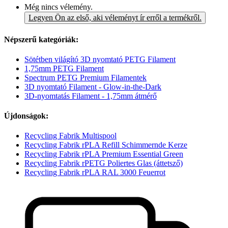
Még nincs vélemény.
Legyen Ön az első, aki véleményt ír erről a termékről.
Népszerű kategóriák:
Sötétben világító 3D nyomtató PETG Filament
1,75mm PETG Filament
Spectrum PETG Premium Filamentek
3D nyomtató Filament - Glow-in-the-Dark
3D-nyomtatás Filament - 1,75mm átmérő
Újdonságok:
Recycling Fabrik Multispool
Recycling Fabrik rPLA Refill Schimmernde Kerze
Recycling Fabrik rPLA Premium Essential Green
Recycling Fabrik rPETG Poliertes Glas (áttetsző)
Recycling Fabrik rPLA RAL 3000 Feuerrot