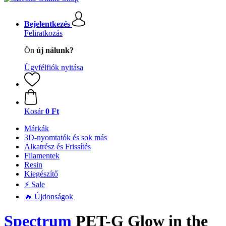
Bejelentkezés
Feliratkozás
Ön
új nálunk?
Ügyfélfiók nyitása
Kosár
0 Ft
Márkák
3D-nyomtatók és sok más
Alkatrész és Frissítés
Filamentek
Resin
Kiegészítő
⚡ Sale
🔥 Újdonságok
Spectrum
PET-G Glow in the