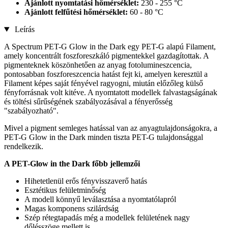
Ajánlott nyomtatási hőmérséklet:
230 - 255 °C
Ajánlott felfűtési hőmérséklet:
60 - 80 °C
Leírás
A Spectrum PET-G Glow in the Dark egy PET-G alapú Filament,
amely koncentrált foszforeszkáló pigmentekkel gazdagítottak. A
pigmenteknek köszönhetően az anyag fotolumineszcencia,
pontosabban foszforeszcencia hatást fejt ki, amelyen keresztül a
Filament képes saját fényével ragyogni, miután előzőleg külső
fényforrásnak volt kitéve. A nyomtatott modellek falvastagságának
és töltési sűrűségének szabályozásával a fényerősség
"szabályozható".
Mivel a pigment semleges hatással van az anyagtulajdonságokra, a
PET-G Glow in the Dark minden tiszta PET-G tulajdonsággal
rendelkezik.
A PET-Glow in the Dark
főbb jellemzői
Hihetetlenül erős fényvisszaverő hatás
Esztétikus felületminőség
A modell könnyű leválasztása a nyomtatólapról
Magas komponens szilárdság
Szép rétegtapadás még a modellek felületének nagy
dőlésszöge mellett is