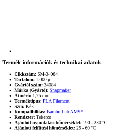
Termék információk és technikai adatok
Cikkszám:
SM-34084
Tartalom:
1.000 g
Gyártói szám:
34084
Márka (Gyártó):
Snapmaker
Átmérő:
1,75 mm
Terméktípus:
PLA Filament
Szín:
Kék
Kompatibilitás:
Bambu Lab AMS*
Rendszer:
Tekercs
Ajánlott nyomtatási hőmérséklet:
190 - 230 °C
Ajánlott felfűtési hőmérséklet:
25 - 60 °C