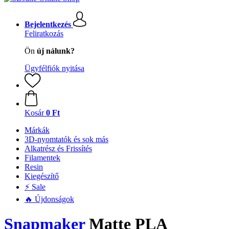
Bejelentkezés
Feliratkozás
Ön
új nálunk?
Ügyfélfiók nyitása
Kosár
0 Ft
Márkák
3D-nyomtatók és sok más
Alkatrész és Frissítés
Filamentek
Resin
Kiegészítő
⚡ Sale
🔥 Újdonságok
Snapmaker
Matte PLA