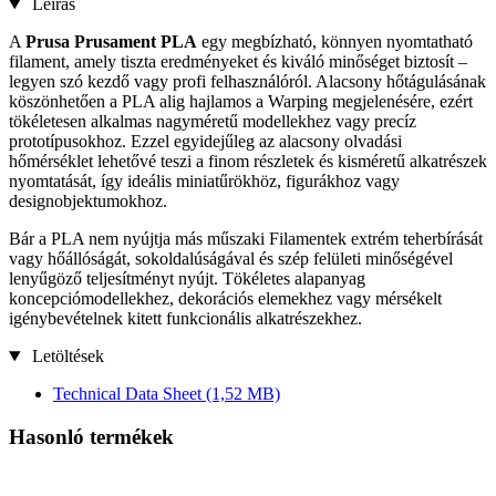
Leírás
A
Prusa Prusament PLA
egy megbízható, könnyen nyomtatható
filament, amely tiszta eredményeket és kiváló minőséget biztosít –
legyen szó kezdő vagy profi felhasználóról. Alacsony hőtágulásának
köszönhetően a PLA alig hajlamos a Warping megjelenésére, ezért
tökéletesen alkalmas nagyméretű modellekhez vagy precíz
prototípusokhoz. Ezzel egyidejűleg az alacsony olvadási
hőmérséklet lehetővé teszi a finom részletek és kisméretű alkatrészek
nyomtatását, így ideális miniatűrökhöz, figurákhoz vagy
designobjektumokhoz.
Bár a PLA nem nyújtja más műszaki Filamentek extrém teherbírását
vagy hőállóságát, sokoldalúságával és szép felületi minőségével
lenyűgöző teljesítményt nyújt. Tökéletes alapanyag
koncepciómodellekhez, dekorációs elemekhez vagy mérsékelt
igénybevételnek kitett funkcionális alkatrészekhez.
Letöltések
Technical Data Sheet
(1,52 MB)
Hasonló termékek