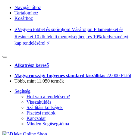
Navigációhoz
Tartalomhoz
Kosárhoz
⚡️Vegyen többet és spóroljon! Vásároljon Filamenteket és
Resineket 10 db feletti mennyiségben, és 10% kedvezményt
kap rendelésére! ⚡️
Alkatrész-kereső
Magyarország: Ingyenes standard kiszállítás
22.000 Ft-tól
Több, mint 11.050 termék
Segítség
Hol van a rendelésem?
Visszaküldés
Szállítási költségek
Fizetési módok
Kapcsolat
Minden Segítség-téma