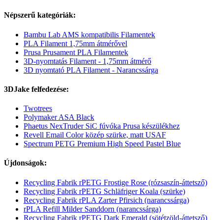
Népszerű kategóriák:
Bambu Lab AMS kompatibilis Filamentek
PLA Filament 1,75mm átmérővel
Prusa Prusament PLA Filamentek
3D-nyomtatás Filament - 1,75mm átmérő
3D nyomtató PLA Filament - Narancssárga
3DJake felfedezése:
Twotrees
Polymaker ASA Black
Phaetus NexTruder SiC fúvóka Prusa készülékhez
Revell Email Color közép szürke, matt USAF
Spectrum PETG Premium High Speed Pastel Blue
Újdonságok:
Recycling Fabrik rPETG Frostige Rose (rózsaszín-áttetsző)
Recycling Fabrik rPETG Schläfriger Koala (szürke)
Recycling Fabrik rPLA Zarter Pfirsich (narancssárga)
rPLA Refill Milder Sanddorn (narancssárga)
Recycling Fabrik rPETG Dark Emerald (sötétzöld-áttetsző)