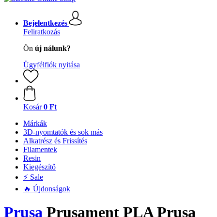
Bejelentkezés
Feliratkozás
Ön
új nálunk?
Ügyfélfiók nyitása
Kosár
0 Ft
Márkák
3D-nyomtatók és sok más
Alkatrész és Frissítés
Filamentek
Resin
Kiegészítő
⚡ Sale
🔥 Újdonságok
Prusa
Prusament PLA Prusa