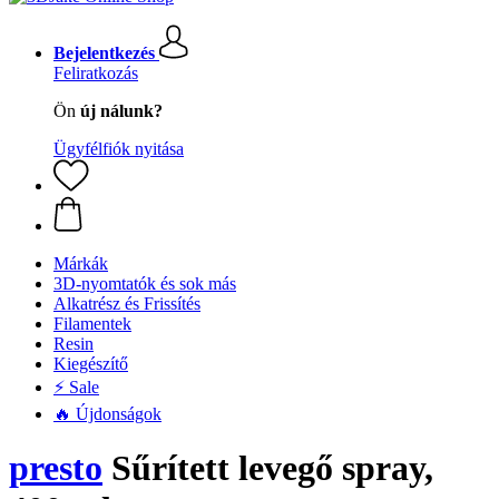
Bejelentkezés
Feliratkozás
Ön
új nálunk?
Ügyfélfiók nyitása
Márkák
3D-nyomtatók és sok más
Alkatrész és Frissítés
Filamentek
Resin
Kiegészítő
⚡ Sale
🔥 Újdonságok
presto
Sűrített levegő spray,