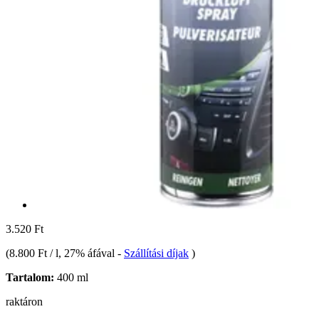
3.520 Ft
(
8.800 Ft / l
, 27% áfával
-
Szállítási díjak
)
Tartalom:
400 ml
raktáron