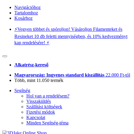
Navigációhoz
Tartalomhoz
Kosárhoz
⚡️Vegyen többet és spóroljon! Vásároljon Filamenteket és
Resineket 10 db feletti mennyiségben, és 10% kedvezményt
kap rendelésére! ⚡️
Alkatrész-kereső
Magyarország: Ingyenes standard kiszállítás
22.000 Ft-tól
Több, mint 11.050 termék
Segítség
Hol van a rendelésem?
Visszaküldés
Szállítási költségek
Fizetési módok
Kapcsolat
Minden Segítség-téma