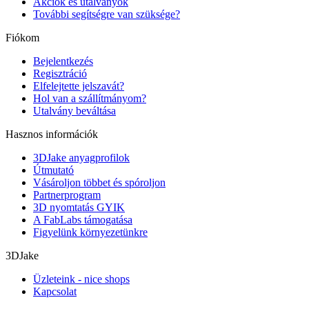
Akciók és utalványok
További segítségre van szüksége?
Fiókom
Bejelentkezés
Regisztráció
Elfelejtette jelszavát?
Hol van a szállítmányom?
Utalvány beváltása
Hasznos információk
3DJake anyagprofilok
Útmutató
Vásároljon többet és spóroljon
Partnerprogram
3D nyomtatás GYIK
A FabLabs támogatása
Figyelünk környezetünkre
3DJake
Üzleteink - nice shops
Kapcsolat