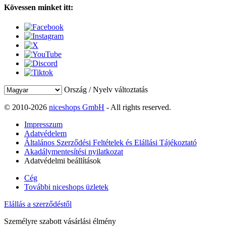
Kövessen minket itt:
Ország / Nyelv változtatás
© 2010-2026
niceshops GmbH
- All rights reserved.
Impresszum
Adatvédelem
Általános Szerződési Feltételek és Elállási Tájékoztató
Akadálymentesítési nyilatkozat
Adatvédelmi beállítások
Cég
További niceshops üzletek
Elállás a szerződéstől
Személyre szabott vásárlási élmény