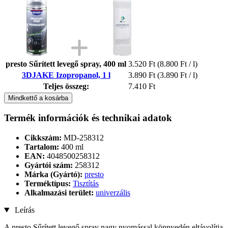
presto Sűrített levegő spray, 400 ml
3.520 Ft
(8.800 Ft / l)
3DJAKE Izopropanol, 1 l
3.890 Ft
(3.890 Ft / l)
Teljes összeg:
7.410 Ft
Mindkettő a kosárba
Termék információk és technikai adatok
Cikkszám:
MD-258312
Tartalom:
400 ml
EAN:
4048500258312
Gyártói szám:
258312
Márka (Gyártó):
presto
Terméktípus:
Tisztítás
Alkalmazási terület:
univerzális
Leírás
A presto Sűrített levegő spray nagy nyomással könnyedén eltávolítja