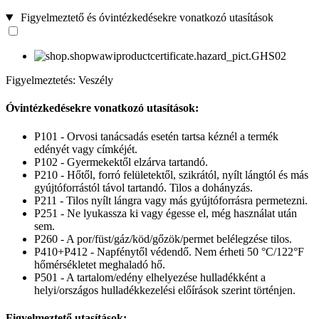
Figyelmeztető és óvintézkedésekre vonatkozó utasítások
Figyelmeztetés: Veszély
Óvintézkedésekre vonatkozó utasítások:
P101 - Orvosi tanácsadás esetén tartsa kéznél a termék
edényét vagy címkéjét.
P102 - Gyermekektől elzárva tartandó.
P210 - Hőtől, forró felületektől, szikrától, nyílt lángtól és más
gyújtóforrástól távol tartandó. Tilos a dohányzás.
P211 - Tilos nyílt lángra vagy más gyújtóforrásra permetezni.
P251 - Ne lyukassza ki vagy égesse el, még használat után
sem.
P260 - A por/füst/gáz/köd/gőzök/permet belélegzése tilos.
P410+P412 - Napfénytől védendő. Nem érheti 50 °C/122°F
hőmérsékletet meghaladó hő.
P501 - A tartalom/edény elhelyezése hulladékként a
helyi/országos hulladékkezelési előírások szerint történjen.
Figyelmeztető utasítások: