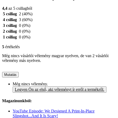
4,4
az 5 csillagból
5 csillag
2
(40%)
4 csillag
3
(60%)
3 csillag
0
(0%)
2 csillag
0
(0%)
1 csillag
0
(0%)
5
értékelés
Még nincs vásárlói vélemény magyar nyelven, de van 2 vásárlói
vélemény más nyelven.
Mutatás
Még nincs vélemény.
Legyen Ön az első, aki véleményt ír erről a termékről.
Magazinunkból:
YouTube Episode: We Designed A Print-In-Place
Slingshot...And It Is Scary!