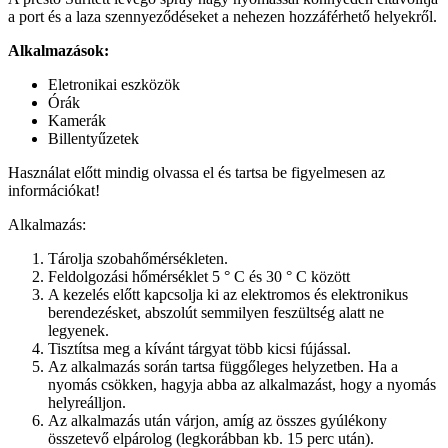
a port és a laza szennyeződéseket a nehezen hozzáférhető helyekről.
Alkalmazások:
Eletronikai eszközök
Órák
Kamerák
Billentyűzetek
Használat előtt mindig olvassa el és tartsa be figyelmesen az
információkat!
Alkalmazás:
Tárolja szobahőmérsékleten.
Feldolgozási hőmérséklet 5 ° C és 30 ° C között
A kezelés előtt kapcsolja ki az elektromos és elektronikus
berendezésket, abszolút semmilyen feszültség alatt ne
legyenek.
Tisztítsa meg a kívánt tárgyat több kicsi fújással.
Az alkalmazás során tartsa függőleges helyzetben. Ha a
nyomás csökken, hagyja abba az alkalmazást, hogy a nyomás
helyreálljon.
Az alkalmazás után várjon, amíg az összes gyúlékony
összetevő elpárolog (legkorábban kb. 15 perc után).