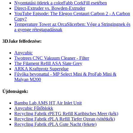
Nyomtatási ötletek a colorFabb CorkFill esetében
Direct-Extruder vs. Bowden-Extruder
YouTube Episode: The Elegoo Centauri Carbon 2 - A Carbon
Copy?
Temperature Tower az OrcaSlicerben: Vége a Stringingnek és
a gyenge rétegtapadásnak
3DJake felfedezése:
Anycubic
Twotrees CNC Vakuum Cleaner - Filter
The Filament Refill ASA Slate Grey
ARKA Kraftprotz Superglue
Fúvóka bevonattal - MP Select Mini & ProFab Mini &
Malyan M200
Újdonságok:
Bambu Lab AMS HT Air Inlet Unit
Anycubic Fűtőblokk
Recycling Fabrik rPETG Refill Karibisches Meer (kék)
Recycling Fabrik rPLA Refill Tiefer Ozean (sötétkék)
Recycling Fabrik rPLA Gute Nacht (fekete)