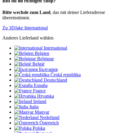
Bist du im richtigen Shop?
Bitte wechsle zum Land
, das mit deiner Lieferadresse
übereinstimmt.
Zu 3DJake International
Anderes Lieferland wählen
International
Belgien
Belgique
België
България
Česká republika
Deutschland
España
France
Hrvatska
Ireland
Italia
Magyar
Nederland
Österreich
Polska