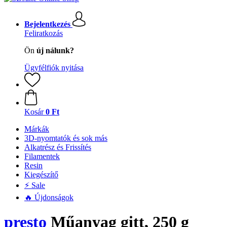
Bejelentkezés
Feliratkozás
Ön
új nálunk?
Ügyfélfiók nyitása
Kosár
0 Ft
Márkák
3D-nyomtatók és sok más
Alkatrész és Frissítés
Filamentek
Resin
Kiegészítő
⚡ Sale
🔥 Újdonságok
presto
Műanyag gitt, 250 g