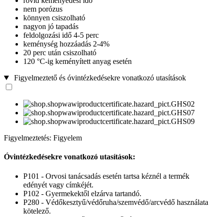
rövid keményedési idő
nem porózus
könnyen csiszolható
nagyon jó tapadás
feldolgozási idő 4-5 perc
keménység hozzáadás 2-4%
20 perc után csiszolható
120 °C-ig keményített anyag esetén
Figyelmeztető és óvintézkedésekre vonatkozó utasítások
Figyelmeztetés: Figyelem
Óvintézkedésekre vonatkozó utasítások:
P101 - Orvosi tanácsadás esetén tartsa kéznél a termék
edényét vagy címkéjét.
P102 - Gyermekektől elzárva tartandó.
P280 - Védőkesztyű/védőruha/szemvédő/arcvédő használata
kötelező.