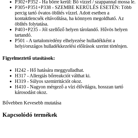
P302+P352 - Ha bőrre kerül: Bő vízzel / szappannal mossa le.
P305+P351+P338 - SZEMBE KERÜLÉS ESETÉN: Több
percig tartó óvatos öblítés vízzel. Adott esetben a
kontaktlencsék eltávolítása, ha könnyen megoldható. Az
öblítés folytatása.
P403+P235 - Jól szellőző helyen tárolandó. Hűvös helyen
tartandó.
P501 - A tartalom/edény elhelyezése hulladékként a
helyi/országos hulladékkezelési előírások szerint történjen.
Figyelmeztető utasítások:
H242 - Hő hatására meggyulladhat.
H317 - Allergiás bőrreakciót válthat ki.
H319 - Súlyos szemirritációt okoz.
H410 - Nagyon mérgező a vízi élővilágra, hosszan tartó
károsodást okoz.
Bővebben
Kevesebb mutatása
Kapcsolódó termékek