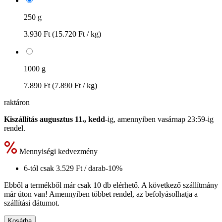
250 g
3.930 Ft
(15.720 Ft / kg)
1000 g
7.890 Ft
(7.890 Ft / kg)
raktáron
Kiszállítás augusztus 11., kedd
-ig, amennyiben
vasárnap 23:59-ig
rendel.
Mennyiségi kedvezmény
6-tól csak
3.529 Ft
/ darab
-10%
Ebből a termékből már csak 10 db elérhető. A következő szállítmány
már úton van! Amennyiben többet rendel, az befolyásolhatja a
szállítási dátumot.
Kosárba