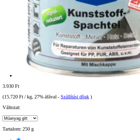
3.930 Ft
(
15.720 Ft / kg
, 27% áfával
-
Szállítási díjak
)
Változat:
Tartalom:
250 g