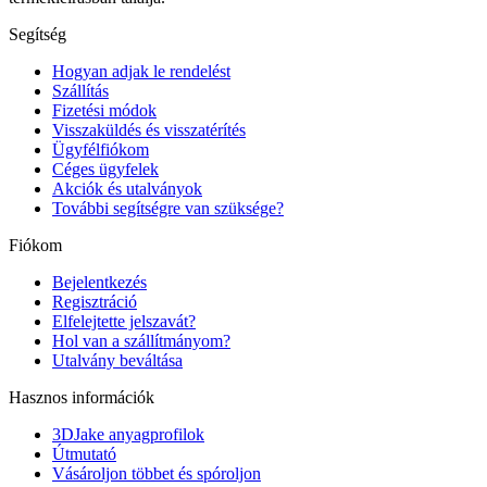
Segítség
Hogyan adjak le rendelést
Szállítás
Fizetési módok
Visszaküldés és visszatérítés
Ügyfélfiókom
Céges ügyfelek
Akciók és utalványok
További segítségre van szüksége?
Fiókom
Bejelentkezés
Regisztráció
Elfelejtette jelszavát?
Hol van a szállítmányom?
Utalvány beváltása
Hasznos információk
3DJake anyagprofilok
Útmutató
Vásároljon többet és spóroljon