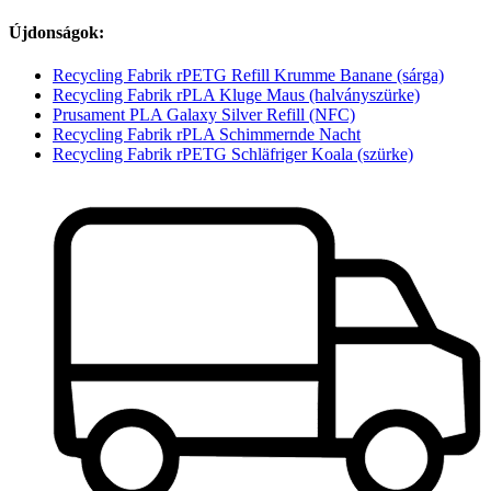
Újdonságok:
Recycling Fabrik rPETG Refill Krumme Banane (sárga)
Recycling Fabrik rPLA Kluge Maus (halványszürke)
Prusament PLA Galaxy Silver Refill (NFC)
Recycling Fabrik rPLA Schimmernde Nacht
Recycling Fabrik rPETG Schläfriger Koala (szürke)