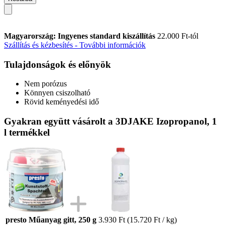
Magyarország: Ingyenes standard kiszállítás
22.000 Ft-tól
Szállítás és kézbesítés - További információk
Tulajdonságok és előnyök
Nem porózus
Könnyen csiszolható
Rövid keményedési idő
Gyakran együtt vásárolt a 3DJAKE Izopropanol, 1
l termékkel
presto Műanyag gitt, 250 g
3.930 Ft
(15.720 Ft / kg)