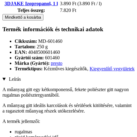
3DJAKE Izopropanol, 1 l
3.890 Ft
(3.890 Ft / l)
Teljes összeg:
7.820 Ft
Mindkettő a kosárba
Termék információk és technikai adatok
Cikkszám:
MD-601460
Tartalom:
250 g
EAN:
4048500601460
Gyártói szám:
601460
Márka (Gyártó):
presto
Terméktípus:
Kézműves kiegészítők,
Kiegyenlítő vegyületek
Leírás
A műanyag gitt egy kétkomponensű, fekete poliészter gitt nagyon
rugalmas poliésztergyantából.
A műanyag gitt ideális karcolások és sérülések kitöltésére, valamint
a ragasztott műanyag részek utókezelésére.
A termék jellemzői:
rugalmas