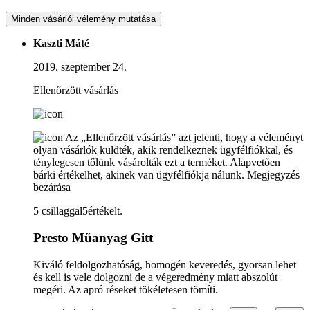
Minden vásárlói vélemény mutatása
Kaszti Máté
2019. szeptember 24.
Ellenőrzött vásárlás
Az „Ellenőrzött vásárlás” azt jelenti, hogy a véleményt
olyan vásárlók küldték, akik rendelkeznek ügyfélfiókkal, és
ténylegesen tőlünk vásárolták ezt a terméket. Alapvetően
bárki értékelhet, akinek van ügyfélfiókja nálunk.
Megjegyzés
bezárása
5 csillaggal5értékelt.
Presto Műanyag Gitt
Kiváló feldolgozhatóság, homogén keveredés, gyorsan lehet
és kell is vele dolgozni de a végeredmény miatt abszolút
megéri. Az apró réseket tökéletesen tömíti.