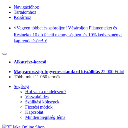
Navigációhoz
Tartalomhoz
Kosárhoz
⚡️Vegyen többet és spóroljon! Vásároljon Filamenteket és
Resineket 10 db feletti mennyiségben, és 10% kedvezményt
kap rendelésére! ⚡️
Alkatrész-kereső
Magyarország: Ingyenes standard kiszállítás
22.000 Ft-tól
Több, mint 11.050 termék
Segítség
Hol van a rendelésem?
Visszaküldés
Szállítási költségek
Fizetési módok
Kapcsolat
Minden Segítség-téma