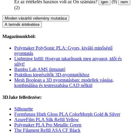
Ez az értékelés hasznos volt az Ön számára?
(9)
igen
nem
(2)
Minden vásárlói vélemény mutatása
A termék értékelése
Magazinunkból:
Polymaker PolySonic PLA: Gyors, kiváló minőségű
nyomtatás
Lightning Infill: Hogyan takarítsunk meg anyagot, időt és
súlyt!
Bambu Lab AMS útmutató
Praktikus kiegészítők 3D-nyomtatókhoz
Mesh Boolean a 3D nyomtatásban: modellek vágása,
kombinálása és testreszabása CAD nélkül
3DJake felfedezése:
Silhouette
Formfutura High Gloss PLA ColorMorph Gold & Silver
AzureFilm PLA Silk Refill Yellow
Polymaker PLA Pro Metallic Green
The Filament Refill ASA CF Black