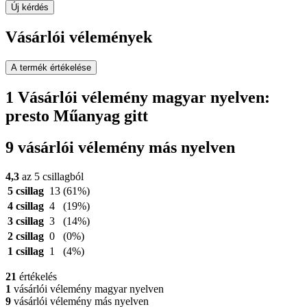
Új kérdés
Vásárlói vélemények
A termék értékelése
1 Vásárlói vélemény magyar nyelven:
presto Műanyag gitt
9 vásárlói vélemény más nyelven
4,3
az 5 csillagból
5 csillag
13
(61%)
4 csillag
4
(19%)
3 csillag
3
(14%)
2 csillag
0
(0%)
1 csillag
1
(4%)
21
értékelés
1
vásárlói vélemény magyar nyelven
9
vásárlói vélemény más nyelven