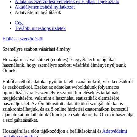
Általános Szerződési Feltételek és Elállási Tájékoztató
Akadálymentesítési nyilatkozat
Adatvédelmi beállítások
Cég
További niceshops üzletek
Elállás a szerződéstől
Személyre szabott vásárlási élmény
Hozzájárulásával sütiket (cookies) és egyéb technológiákat
használunk, hogy személyre szabott vásárlási élményt nyújtsunk
Önnek.
Ebből a célból adatokat gyűjtünk felhasználóinkról, viselkedésükről
és eszközeikről. Ezeket az adatokat weboldalunk folyamatos
optimalizálására és személyre szabott hirdetések és tartalmak
megjelenítésére, valamint a használati statisztikák elemzésére
használjuk fel. Az Ön titkosított adatait külső szolgáltatókkal is
szinkronizálhatjuk, és az ő online hirdetési csatornáikon keresztül
ajánlatokat mutathatunk Önnek, de csak akkor, ha Ön már használja
a szolgáltatásaikat.
Hozzájárulása előtt tájékozódjon a beállításoknál és
Adatvédelmi
nyilatkozatunkban.
.