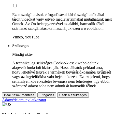
Ezen szolgáltatások elfogadásával külső szolgáltatók által
tárolt videókat vagy egyéb médiatartalmakat mutathatunk meg
Önnek. Az Ön beleegyezésével az alábbi, harmadik féltől
származó szolgáltatásokat használjuk ezen a weboldalon:
Vimeo, YouTube
Szükséges
Mindig aktív
A technikailag szükséges Cookie-k csak weboldalunk
alapvető funkcióit biztosítják. Használhatók például arra,
hogy lehetővé tegyék a termékek bevásárlókosarába gyűjtését
vagy az ügyfélfiókba való bejelentkezést. Ez azt jelenti, hogy
semmilyen következtetés levonása nem lehetséges, így ebből
származó adatot soha nem adunk át harmadik félnek.
Beállítások mentése
Elfogadás
Csak a szükséges
Adatvédelemi nyilatkozatot