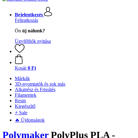
Bejelentkezés
Feliratkozás
Ön
új nálunk?
Ügyfélfiók nyitása
Kosár
0 Ft
Márkák
3D-nyomtatók és sok más
Alkatrész és Frissítés
Filamentek
Resin
Kiegészítő
⚡ Sale
🔥 Újdonságok
Polymaker
PolyPlus PLA -