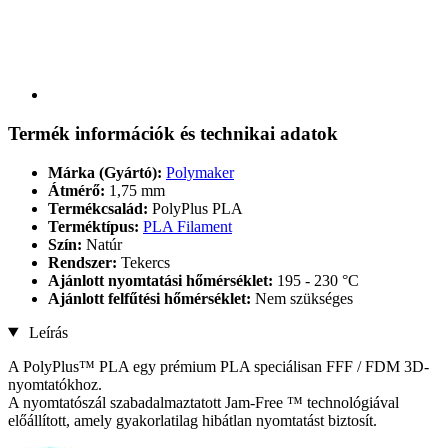
Termék információk és technikai adatok
Márka (Gyártó):
Polymaker
Átmérő:
1,75 mm
Termékcsalád:
PolyPlus PLA
Terméktípus:
PLA Filament
Szín:
Natúr
Rendszer:
Tekercs
Ajánlott nyomtatási hőmérséklet:
195 - 230 °C
Ajánlott felfűtési hőmérséklet:
Nem szükséges
Leírás
A PolyPlus™ PLA egy prémium PLA speciálisan FFF / FDM 3D-
nyomtatókhoz.
A nyomtatószál szabadalmaztatott Jam-Free ™ technológiával
előállított, amely gyakorlatilag hibátlan nyomtatást biztosít.