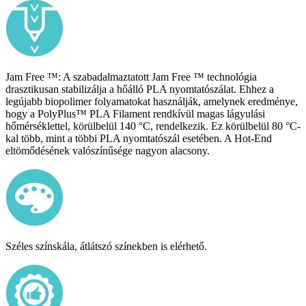
Jam Free ™: A szabadalmaztatott Jam Free ™ technológia
drasztikusan stabilizálja a hőálló PLA nyomtatószálat. Ehhez a
legújabb biopolimer folyamatokat használják, amelynek eredménye,
hogy a PolyPlus™ PLA Filament rendkívül magas lágyulási
hőmérséklettel, körülbelül 140 °C, rendelkezik. Ez körülbelül 80 °C-
kal több, mint a többi PLA nyomtatószál esetében. A Hot-End
eltömődésének valószínűsége nagyon alacsony.
Széles színskála, átlátszó színekben is elérhető.