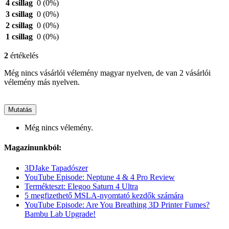
4 csillag
0
(0%)
3 csillag
0
(0%)
2 csillag
0
(0%)
1 csillag
0
(0%)
2
értékelés
Még nincs vásárlói vélemény magyar nyelven, de van 2 vásárlói
vélemény más nyelven.
Mutatás
Még nincs vélemény.
Magazinunkból:
3DJake Tapadószer
YouTube Episode: Neptune 4 & 4 Pro Review
Termékteszt: Elegoo Saturn 4 Ultra
5 megfizethető MSLA-nyomtató kezdők számára
YouTube Episode: Are You Breathing 3D Printer Fumes?
Bambu Lab Upgrade!