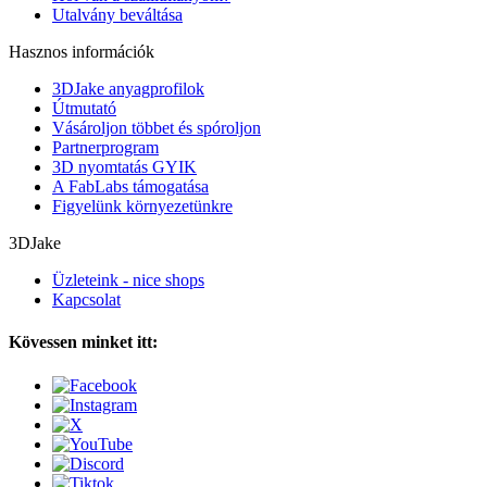
Utalvány beváltása
Hasznos információk
3DJake anyagprofilok
Útmutató
Vásároljon többet és spóroljon
Partnerprogram
3D nyomtatás GYIK
A FabLabs támogatása
Figyelünk környezetünkre
3DJake
Üzleteink - nice shops
Kapcsolat
Kövessen minket itt: