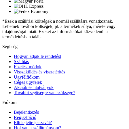
*Ezek a szállítási költségek a normál szállításra vonatkoznak.
Lehetnek további költségek, pl. a termékek súlya, mérete vagy
tulajdonságai miatt. Ezeket az információkat közvetlenül a
termékleírásban találja.
Segítség
Hogyan adjak le rendelést
Szállítás
Fizetési módok
Visszaküldés és visszatérítés
Ügyfélfiókom
Céges ügyfelek
Akciók és utalványok
További segítségre van szüksége?
Fiókom
Bejelentkezés
Regisztráció
Elfelejtette jelszavát?
Hol van a szállítmányom?