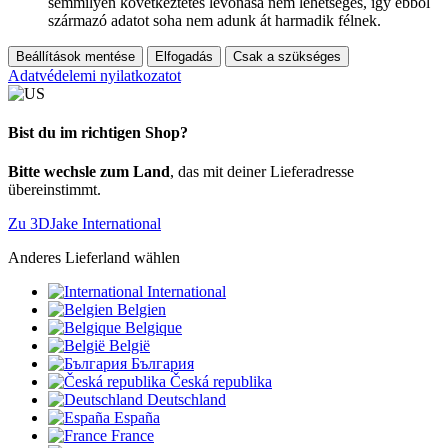
semmilyen következtetés levonása nem lehetséges, így ebből
származó adatot soha nem adunk át harmadik félnek.
Beállítások mentése
Elfogadás
Csak a szükséges
Adatvédelemi nyilatkozatot
Bist du im richtigen Shop?
Bitte wechsle zum Land
, das mit deiner Lieferadresse
übereinstimmt.
Zu 3DJake International
Anderes Lieferland wählen
International
Belgien
Belgique
België
България
Česká republika
Deutschland
España
France