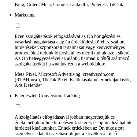
Bing, Criteo, Meta, Google, LinkedIn, Pinterest, TikTok
Marketing
Ezen szolgáltatások elfogadásával az Ön böngészési és
vásárlási magatartása alapján érdeklődési köréhez szabott
hirdetéseket, szponzorált tartalmakat vagy kedvezményes
promóciókat tudunk biztosítani, és mérni tudjuk azok sikerét.
Az Ön beleegyezésével az alábbi, harmadik féltől származó
szolgáltatásokat használjuk ezen a weboldalon:
Meta-Pixel, Microsoft Advertising, creativecdn.com
(RTBHouse), TikTok Pixel, Kattintásalapú termékajánlások,
Ads Defender
Kiterjesztett Conversion-Tracking
A szolgáltatás elfogadásával jobban megérthetjük és
értékelhetjük online hirdetéseink sikerét, és optimalizálhatjuk
hirdetési kínálatunkat. Ennek érdekében az Ön titkosított
személyes adatait összehasonlítjuk a következő külső