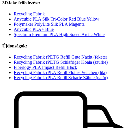
3DJake felfedezése:
Recycling Fabrik
Anycubic PLA Silk Tri-Color Red Blue Yellow
Polymaker PolyLite Silk PLA Magenta
Anycubic PLA+ Blue
Spectrum Premium PLA High Speed Arctic White
Újdonságok:
Recycling Fabrik rPETG Refill Gute Nacht (fekete)
Recycling Fabrik rPETG Schläfriger Koala (szürke)
Fiberlogy PLA Impact Refill Black
Recycling Fabrik rPLA Refill Flottes Veilchen (lila)
Recycling Fabrik rPLA Refill Scharfe Zähne (natúr)