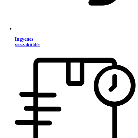
Ingyenes
visszaküldés