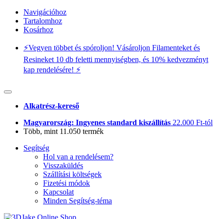
Navigációhoz
Tartalomhoz
Kosárhoz
⚡️Vegyen többet és spóroljon! Vásároljon Filamenteket és
Resineket 10 db feletti mennyiségben, és 10% kedvezményt
kap rendelésére! ⚡️
Alkatrész-kereső
Magyarország: Ingyenes standard kiszállítás
22.000 Ft-tól
Több, mint 11.050 termék
Segítség
Hol van a rendelésem?
Visszaküldés
Szállítási költségek
Fizetési módok
Kapcsolat
Minden Segítség-téma