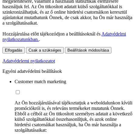
megjelenítésére, valamint a használati statisztikák elemzésére
használjuk fel. Az Ön titkosított adatait külső szolgáltatókkal is
szinkronizálhatjuk, és az ő online hirdetési csatornáikon keresztül
ajánlatokat mutathatunk Önnek, de csak akkor, ha Ön már használja
a szolgáltatásaikat.
Hozzájárulása előtt tájékozódjon a beállításoknál és
Adatvédelmi
nyilatkozatunkban.
.
Elfogadás
Csak a szükséges
Beállítások módosítása
Adatvédelemi nyilatkozatot
Egyéni adatvédelmi beállítások
Customer match marketing
Az Ön hozzájárulásával tájékoztatjuk a weboldalunkon kívüli
promóciókról is, és releváns termékeket mutatunk Önnek.
Ebből a célból az Ön titkosított személyes adatait a következő
külső szolgáltatókkal összehasonlítjuk, és azok online
hirdetési csatornáikat használjuk, ha Ön már használja a
szolgáltatásaikat: