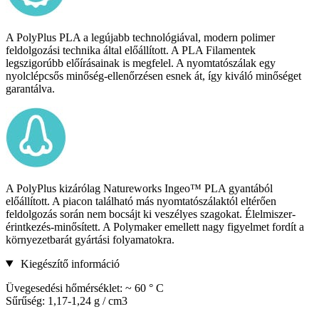
A PolyPlus PLA a legújabb technológiával, modern polimer
feldolgozási technika által előállított. A PLA Filamentek
legszigorúbb előírásainak is megfelel. A nyomtatószálak egy
nyolclépcsős minőség-ellenőrzésen esnek át, így kiváló minőséget
garantálva.
A PolyPlus kizárólag Natureworks Ingeo™ PLA gyantából
előállított. A piacon található más nyomtatószálaktól eltérően
feldolgozás során nem bocsájt ki veszélyes szagokat. Élelmiszer-
érintkezés-minősített. A Polymaker emellett nagy figyelmet fordít a
környezetbarát gyártási folyamatokra.
Kiegészítő információ
Üvegesedési hőmérséklet: ~ 60 ° C
Sűrűség: 1,17-1,24 g / cm3