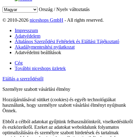
Ország / Nyelv változtatás
© 2010-2026
niceshops GmbH
- All rights reserved.
Impresszum
Adatvédelem
Általános Szerződési Feltételek és Elállási Tájékoztató
Akadálymentesítési nyilatkozat
Adatvédelmi beállítások
Cég
További niceshops üzletek
Elállás a szerződéstől
Személyre szabott vásárlási élmény
Hozzájárulásával sütiket (cookies) és egyéb technológiákat
használunk, hogy személyre szabott vásárlási élményt nyújtsunk
Önnek.
Ebből a célból adatokat gyűjtünk felhasználóinkról, viselkedésükről
és eszközeikről. Ezeket az adatokat weboldalunk folyamatos
optimalizálására és személyre szabott hirdetések és tartalmak