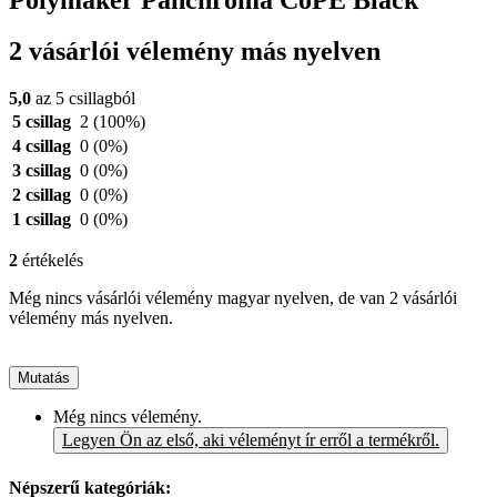
2 vásárlói vélemény más nyelven
5,0
az 5 csillagból
5 csillag
2
(100%)
4 csillag
0
(0%)
3 csillag
0
(0%)
2 csillag
0
(0%)
1 csillag
0
(0%)
2
értékelés
Még nincs vásárlói vélemény magyar nyelven, de van 2 vásárlói
vélemény más nyelven.
Mutatás
Még nincs vélemény.
Legyen Ön az első, aki véleményt ír erről a termékről.
Népszerű kategóriák: