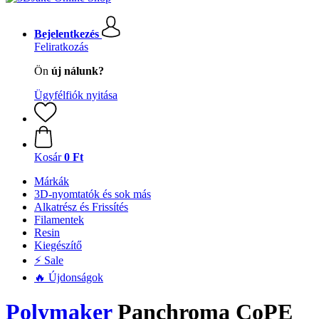
Bejelentkezés
Feliratkozás
Ön
új nálunk?
Ügyfélfiók nyitása
Kosár
0 Ft
Márkák
3D-nyomtatók és sok más
Alkatrész és Frissítés
Filamentek
Resin
Kiegészítő
⚡ Sale
🔥 Újdonságok
Polymaker
Panchroma CoPE