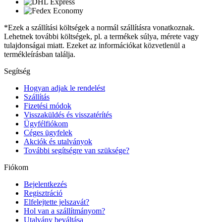
*Ezek a szállítási költségek a normál szállításra vonatkoznak.
Lehetnek további költségek, pl. a termékek súlya, mérete vagy
tulajdonságai miatt. Ezeket az információkat közvetlenül a
termékleírásban találja.
Segítség
Hogyan adjak le rendelést
Szállítás
Fizetési módok
Visszaküldés és visszatérítés
Ügyfélfiókom
Céges ügyfelek
Akciók és utalványok
További segítségre van szüksége?
Fiókom
Bejelentkezés
Regisztráció
Elfelejtette jelszavát?
Hol van a szállítmányom?
Utalvány beváltása