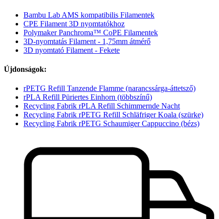
Bambu Lab AMS kompatibilis Filamentek
CPE Filament 3D nyomtatókhoz
Polymaker Panchroma™ CoPE Filamentek
3D-nyomtatás Filament - 1,75mm átmérő
3D nyomtató Filament - Fekete
Újdonságok:
rPETG Refill Tanzende Flamme (narancssárga-áttetsző)
rPLA Refill Püriertes Einhorn (többszínű)
Recycling Fabrik rPLA Refill Schimmernde Nacht
Recycling Fabrik rPETG Refill Schläfriger Koala (szürke)
Recycling Fabrik rPETG Schaumiger Cappuccino (bézs)