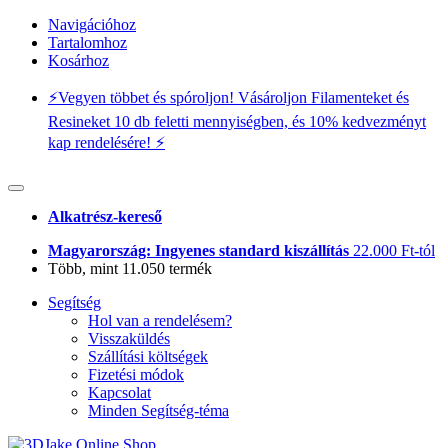
Navigációhoz
Tartalomhoz
Kosárhoz
⚡️Vegyen többet és spóroljon! Vásároljon Filamenteket és
Resineket 10 db feletti mennyiségben, és 10% kedvezményt
kap rendelésére! ⚡️
Alkatrész-kereső
Magyarország: Ingyenes standard kiszállítás
22.000 Ft-tól
Több, mint 11.050 termék
Segítség
Hol van a rendelésem?
Visszaküldés
Szállítási költségek
Fizetési módok
Kapcsolat
Minden Segítség-téma