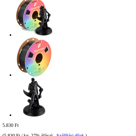
5.830 Ft
(
5.830 Ft / kg
, 27% áfával
-
Szállítási díjak
)