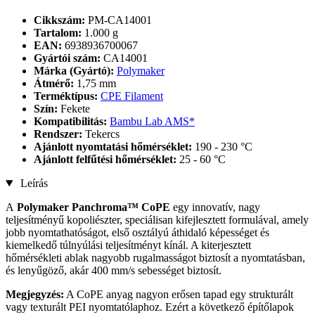
Cikkszám:
PM-CA14001
Tartalom:
1.000 g
EAN:
6938936700067
Gyártói szám:
CA14001
Márka (Gyártó):
Polymaker
Átmérő:
1,75 mm
Terméktípus:
CPE Filament
Szín:
Fekete
Kompatibilitás:
Bambu Lab AMS*
Rendszer:
Tekercs
Ajánlott nyomtatási hőmérséklet:
190 - 230 °C
Ajánlott felfűtési hőmérséklet:
25 - 60 °C
Leírás
A
Polymaker Panchroma™ CoPE
egy innovatív, nagy
teljesítményű kopoliészter, speciálisan kifejlesztett formulával, amely
jobb nyomtathatóságot, első osztályú áthidaló képességet és
kiemelkedő túlnyúlási teljesítményt kínál. A kiterjesztett
hőmérsékleti ablak nagyobb rugalmasságot biztosít a nyomtatásban,
és lenyűgöző, akár 400 mm/s sebességet biztosít.
Megjegyzés:
A CoPE anyag nagyon erősen tapad egy strukturált
vagy texturált PEI nyomtatólaphoz. Ezért a következő építőlapok