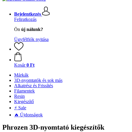
Bejelentkezés
Feliratkozás
Ön
új nálunk?
Ügyfélfiók nyitása
Kosár
0 Ft
Márkák
3D-nyomtatók és sok más
Alkatrész és Frissítés
Filamentek
Resin
Kiegészítő
⚡ Sale
🔥 Újdonságok
Phrozen 3D-nyomtató kiegészítők