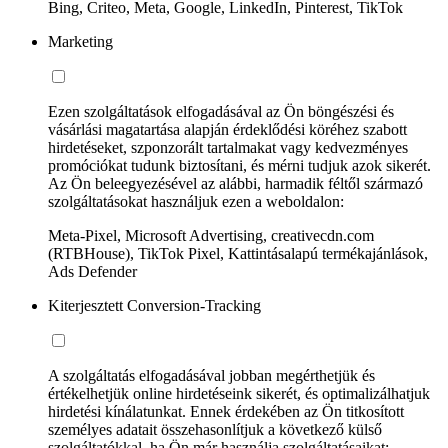
Bing, Criteo, Meta, Google, LinkedIn, Pinterest, TikTok
Marketing
Ezen szolgáltatások elfogadásával az Ön böngészési és
vásárlási magatartása alapján érdeklődési köréhez szabott
hirdetéseket, szponzorált tartalmakat vagy kedvezményes
promóciókat tudunk biztosítani, és mérni tudjuk azok sikerét.
Az Ön beleegyezésével az alábbi, harmadik féltől származó
szolgáltatásokat használjuk ezen a weboldalon:
Meta-Pixel, Microsoft Advertising, creativecdn.com
(RTBHouse), TikTok Pixel, Kattintásalapú termékajánlások,
Ads Defender
Kiterjesztett Conversion-Tracking
A szolgáltatás elfogadásával jobban megérthetjük és
értékelhetjük online hirdetéseink sikerét, és optimalizálhatjuk
hirdetési kínálatunkat. Ennek érdekében az Ön titkosított
személyes adatait összehasonlítjuk a következő külső
szolgáltatókkal, ha Ön már használja szolgáltatásaikat: