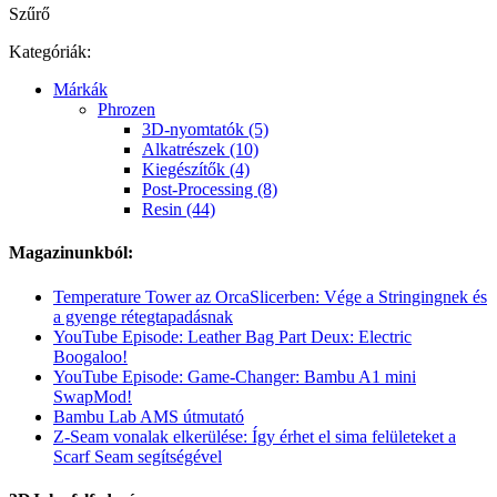
Szűrő
Kategóriák:
Márkák
Phrozen
3D-nyomtatók (5)
Alkatrészek (10)
Kiegészítők (4)
Post-Processing (8)
Resin (44)
Magazinunkból:
Temperature Tower az OrcaSlicerben: Vége a Stringingnek és
a gyenge rétegtapadásnak
YouTube Episode: Leather Bag Part Deux: Electric
Boogaloo!
YouTube Episode: Game-Changer: Bambu A1 mini
SwapMod!
Bambu Lab AMS útmutató
Z-Seam vonalak elkerülése: Így érhet el sima felületeket a
Scarf Seam segítségével