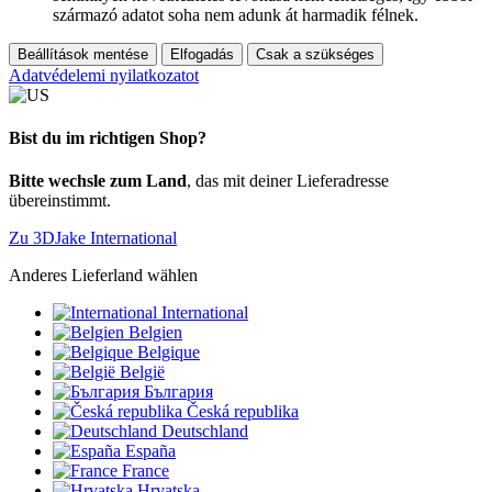
származó adatot soha nem adunk át harmadik félnek.
Beállítások mentése
Elfogadás
Csak a szükséges
Adatvédelemi nyilatkozatot
Bist du im richtigen Shop?
Bitte wechsle zum Land
, das mit deiner Lieferadresse
übereinstimmt.
Zu 3DJake International
Anderes Lieferland wählen
International
Belgien
Belgique
België
България
Česká republika
Deutschland
España
France
Hrvatska