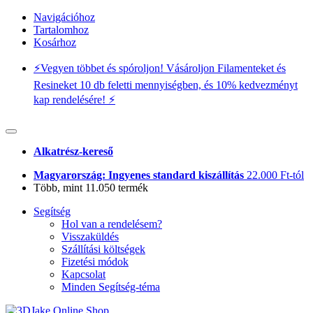
Navigációhoz
Tartalomhoz
Kosárhoz
⚡️Vegyen többet és spóroljon! Vásároljon Filamenteket és
Resineket 10 db feletti mennyiségben, és 10% kedvezményt
kap rendelésére! ⚡️
Alkatrész-kereső
Magyarország: Ingyenes standard kiszállítás
22.000 Ft-tól
Több, mint 11.050 termék
Segítség
Hol van a rendelésem?
Visszaküldés
Szállítási költségek
Fizetési módok
Kapcsolat
Minden Segítség-téma