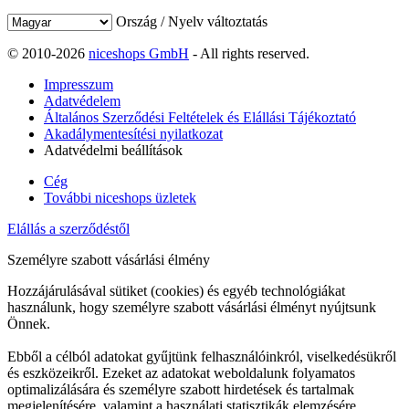
Ország / Nyelv változtatás
© 2010-2026
niceshops GmbH
- All rights reserved.
Impresszum
Adatvédelem
Általános Szerződési Feltételek és Elállási Tájékoztató
Akadálymentesítési nyilatkozat
Adatvédelmi beállítások
Cég
További niceshops üzletek
Elállás a szerződéstől
Személyre szabott vásárlási élmény
Hozzájárulásával sütiket (cookies) és egyéb technológiákat
használunk, hogy személyre szabott vásárlási élményt nyújtsunk
Önnek.
Ebből a célból adatokat gyűjtünk felhasználóinkról, viselkedésükről
és eszközeikről. Ezeket az adatokat weboldalunk folyamatos
optimalizálására és személyre szabott hirdetések és tartalmak
megjelenítésére, valamint a használati statisztikák elemzésére