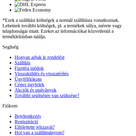
*Ezek a szállítási költségek a normál szállításra vonatkoznak.
Lehetnek további költségek, pl. a termékek súlya, mérete vagy
tulajdonságai miatt. Ezeket az információkat közvetlenül a
termékleírásban találja.
Segítség
Hogyan adjak le rendelést
Szállítás
Fizetési módok
Visszaküldés és visszatérítés
Ügyfélfiókom
Céges ügyfelek
Akciók és utalványok
További segítségre van szüksége?
Fiókom
Bejelentkezés
Regisztráció
Elfelejtette jelszavát?
Hol van a szállítmányom?