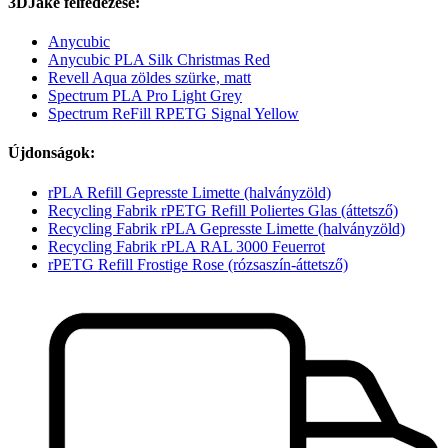
3DJake felfedezése:
Anycubic
Anycubic PLA Silk Christmas Red
Revell Aqua zöldes szürke, matt
Spectrum PLA Pro Light Grey
Spectrum ReFill RPETG Signal Yellow
Újdonságok:
rPLA Refill Gepresste Limette (halványzöld)
Recycling Fabrik rPETG Refill Poliertes Glas (áttetsző)
Recycling Fabrik rPLA Gepresste Limette (halványzöld)
Recycling Fabrik rPLA RAL 3000 Feuerrot
rPETG Refill Frostige Rose (rózsaszín-áttetsző)