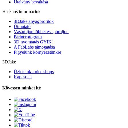
Utalvány beváltása
Hasznos információk
3DJake anyagprofilok
Útmutató
Vásároljon többet és spóroljon
Partnerprogram
3D nyomtatás GYIK
A FabLabs támogatása
Figyelünk környezetünkre
3DJake
Üzleteink - nice shops
Kapcsolat
Kövessen minket itt: