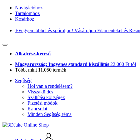
Navigációhoz
Tartalomhoz
Kosárhoz
⚡️Vegyen többet és spóroljon! Vásároljon Filamenteket és Resi
Alkatrész-kereső
Magyarország: Ingyenes standard kiszállítás
22.000 Ft-tól
Több, mint 11.050 termék
Segítség
Hol van a rendelésem?
Visszaküldés
Szállítási költségek
Fizetési módok
Kapcsolat
Minden Segítség-téma