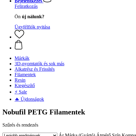
Bejelentkezés
Feliratkozás
Ön
új nálunk?
Ügyfélfiók nyitása
Márkák
3D-nyomtatók és sok más
Alkatrész és Frissítés
Filamentek
Resin
Kiegészítő
⚡ Sale
🔥 Újdonságok
Nobufil PETG Filamentek
Szűrés és rendezés
Ár
Márka (Gyártó)
Átmérő
Szín
Kompati