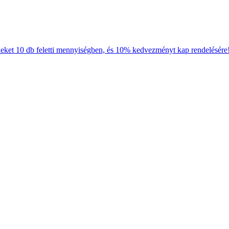
neket 10 db feletti mennyiségben, és 10% kedvezményt kap rendelésére!