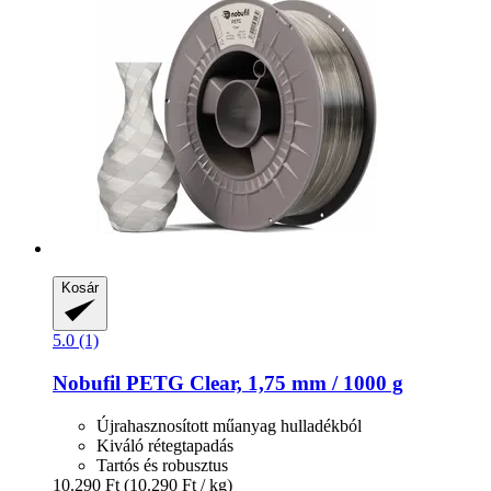
Kosár
5.0 (1)
Nobufil
PETG Clear, 1,75 mm / 1000 g
Újrahasznosított műanyag hulladékból
Kiváló rétegtapadás
Tartós és robusztus
10.290 Ft
(10.290 Ft / kg)