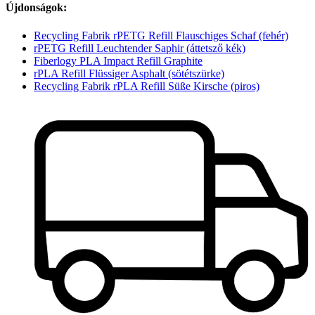
Újdonságok:
Recycling Fabrik rPETG Refill Flauschiges Schaf (fehér)
rPETG Refill Leuchtender Saphir (áttetsző kék)
Fiberlogy PLA Impact Refill Graphite
rPLA Refill Flüssiger Asphalt (sötétszürke)
Recycling Fabrik rPLA Refill Süße Kirsche (piros)