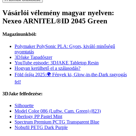
Vásárlói vélemény magyar nyelven:
Nexeo ARNITEL®ID 2045 Green
Magazinunkból:
Polymaker PolySonic PLA: Gyors, kiváló minőségű
nyomtatás
3DJake Tapadószer
YouTube episode: 3DJAKE Tabletop Resin
Hogyan kerülhető el a szálasodás?
Föld órája 2025:🌍 Fények ki, Glow-in-the-Dark ragyogás
fel!
3DJake felfedezése:
Silhouette
Model Color 086 (Luftw. Cam. Green) (823)
Fiberlogy PP Pastel Mint
Spectrum Premium PCTG Transparent Blue
Nobufil PETG Dark Purple