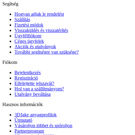
Segítség
Hogyan adjak le rendelést
Szállítás
Fizetési módok
Visszaküldés és visszatérítés
Ügyfélfiókom
Céges ügyfelek
Akciók és utalványok
További segítségre van szüksége?
Fiókom
Bejelentkezés
Regisztráció
Elfelejtette jelszavát?
Hol van a szállítmányom?
Utalvány beváltása
Hasznos információk
3DJake anyagprofilok
Útmutató
Vásároljon többet és spóroljon
Partnerprogram