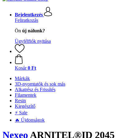
Bejelentkezés
Feliratkozás
Ön
új nálunk?
Ügyfélfiók nyitása
Kosár
0 Ft
Márkák
3D-nyomtatók és sok más
Alkatrész és Frissítés
Filamentek
Resin
Kiegészítő
⚡ Sale
🔥 Újdonságok
Nexeo
ARNITEL®ID 2045