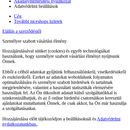
Akadálymentesítési nyilatkozat
Adatvédelmi beállítások
Cég
További niceshops üzletek
Elállás a szerződéstől
Személyre szabott vásárlási élmény
Hozzájárulásával sütiket (cookies) és egyéb technológiákat
használunk, hogy személyre szabott vásárlási élményt nyújtsunk
Önnek.
Ebből a célból adatokat gyűjtünk felhasználóinkról, viselkedésükről
és eszközeikről. Ezeket az adatokat weboldalunk folyamatos
optimalizálására és személyre szabott hirdetések és tartalmak
megjelenítésére, valamint a használati statisztikák elemzésére
használjuk fel. Az Ön titkosított adatait külső szolgáltatókkal is
szinkronizálhatjuk, és az ő online hirdetési csatornáikon keresztül
ajánlatokat mutathatunk Önnek, de csak akkor, ha Ön már használja
a szolgáltatásaikat.
Hozzájárulása előtt tájékozódjon a beállításoknál és
Adatvédelmi
nyilatkozatunkban.
.