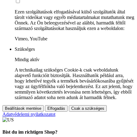
Ezen szolgáltatások elfogadásával külső szolgáltatók által
tárolt videókat vagy egyéb médiatartalmakat mutathatunk meg
Önnek. Az Ön beleegyezésével az alábbi, harmadik féltől
származó szolgáltatásokat használjuk ezen a weboldalon:
Vimeo, YouTube
Szükséges
Mindig aktív
A technikailag szükséges Cookie-k csak weboldalunk
alapvető funkcióit biztosítják. Használhatók például arra,
hogy lehetővé tegyék a termékek bevásárlókosarába gyűjtését
vagy az ügyfélfiókba való bejelentkezést. Ez azt jelenti, hogy
semmilyen következtetés levonása nem lehetséges, így ebből
származó adatot soha nem adunk át harmadik félnek.
Beállítások mentése
Elfogadás
Csak a szükséges
Adatvédelemi nyilatkozatot
Bist du im richtigen Shop?