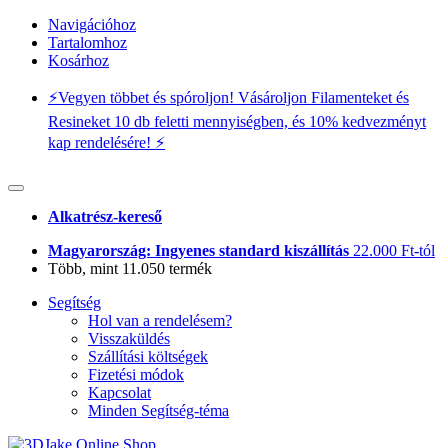
Navigációhoz
Tartalomhoz
Kosárhoz
⚡️Vegyen többet és spóroljon! Vásároljon Filamenteket és
Resineket 10 db feletti mennyiségben, és 10% kedvezményt
kap rendelésére! ⚡️
Alkatrész-kereső
Magyarország: Ingyenes standard kiszállítás
22.000 Ft-tól
Több, mint 11.050 termék
Segítség
Hol van a rendelésem?
Visszaküldés
Szállítási költségek
Fizetési módok
Kapcsolat
Minden Segítség-téma