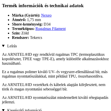
Termék információk és technikai adatok
Márka (Gyártó):
Nexeo
Átmérő:
1,75 mm
Shore-keménység:
D34
Terméktípus:
Rugalmas Filament
Szín:
Zöld
Rendszer:
Tekercs
Leírás
Az ARNITEL®ID egy rendkívül rugalmas TPC (termoplasztikus
kopoliészter, TPEE vagy TPE-E), amely különféle alkalmazásokhoz
használható.
Ez a rugalmas polimer kiváló UV- és vegyszer-ellenállással bír, más
rugalmas nyomtatószálakkal, mint például TPU, összehasonlítva.
Az ARNITEL®ID vezetékek és kábelek alapján kifejlesztett, nem
törik és magas nyomtatási sebességgel bír.
Az ARNITEL®ID nyomtatószálat mindemellett kiváló rétegtapadás
jellemzi.
Kiegészítő információ