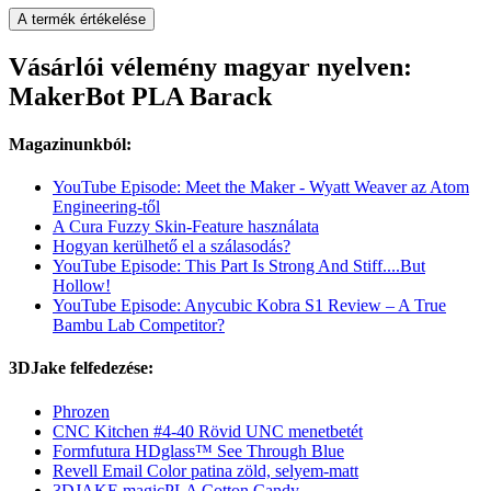
A termék értékelése
Vásárlói vélemény magyar nyelven:
MakerBot PLA Barack
Magazinunkból:
YouTube Episode: Meet the Maker - Wyatt Weaver az Atom
Engineering-től
A Cura Fuzzy Skin-Feature használata
Hogyan kerülhető el a szálasodás?
YouTube Episode: This Part Is Strong And Stiff....But
Hollow!
YouTube Episode: Anycubic Kobra S1 Review – A True
Bambu Lab Competitor?
3DJake felfedezése:
Phrozen
CNC Kitchen #4-40 Rövid UNC menetbetét
Formfutura HDglass™ See Through Blue
Revell Email Color patina zöld, selyem-matt
3DJAKE magicPLA Cotton Candy