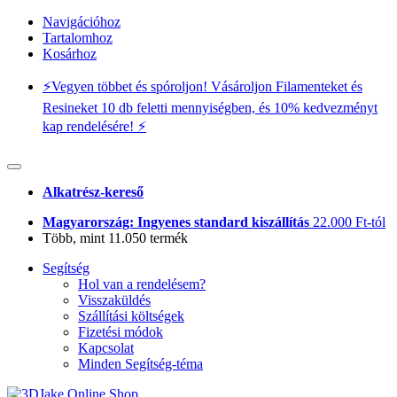
Navigációhoz
Tartalomhoz
Kosárhoz
⚡️Vegyen többet és spóroljon! Vásároljon Filamenteket és
Resineket 10 db feletti mennyiségben, és 10% kedvezményt
kap rendelésére! ⚡️
Alkatrész-kereső
Magyarország: Ingyenes standard kiszállítás
22.000 Ft-tól
Több, mint 11.050 termék
Segítség
Hol van a rendelésem?
Visszaküldés
Szállítási költségek
Fizetési módok
Kapcsolat
Minden Segítség-téma