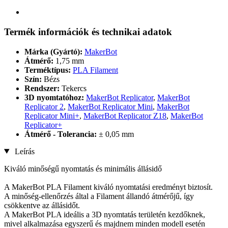
Termék információk és technikai adatok
Márka (Gyártó):
MakerBot
Átmérő:
1,75 mm
Terméktípus:
PLA Filament
Szín:
Bézs
Rendszer:
Tekercs
3D nyomtatóhoz:
MakerBot Replicator
,
MakerBot
Replicator 2
,
MakerBot Replicator Mini
,
MakerBot
Replicator Mini+
,
MakerBot Replicator Z18
,
MakerBot
Replicator+
Átmérő - Tolerancia:
± 0,05 mm
Leírás
Kiváló minőségű nyomtatás és minimális állásidő
A MakerBot PLA Filament kiváló nyomtatási eredményt biztosít.
A minőség-ellenőrzés által a Filament állandó átmérőjű, így
csökkentve az állásidőt.
A MakerBot PLA ideális a 3D nyomtatás területén kezdőknek,
mivel alkalmazása egyszerű és majdnem minden modell esetén