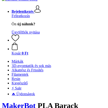
Bejelentkezés
Feliratkozás
Ön
új nálunk?
Ügyfélfiók nyitása
Kosár
0 Ft
Márkák
3D-nyomtatók és sok más
Alkatrész és Frissítés
Filamentek
Resin
Kiegészítő
⚡ Sale
🔥 Újdonságok
MakerBot
PLA Barack