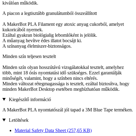
kiválóan működik.
A piacon a legtisztább granulátumból összeállított
A MakerBot PLA Filament egy atoxic anyag cukorból, amelyet
kukoricából nyernek.
Ezáltal gyakran biológialig lebomlóként is jelölik.
A műanyag hevítve édes illatot bocsájt ki.
A színanyag élelmiszer-biztonságos.
Minden szín teljesen tesztelt
Minden szín olyan hosszútávú vizsgálatokkal tesztelt, amelyhez
több, mint 18 órás nyomtatási idő szükséges. Ezzel garantálják
minőségét, valamint, hogy a színben nincs eltérés.
Minden változat rétegmagassága is tesztelt, ezáltal biztosítva, hogy
minden MakerBot Desktop esetében megbízhatóan működik.
Kiegészítő információ
A MakerBot PLA nyomtatószál jól tapad a 3M Blue Tape terméken.
Letöltések
Material Safety Data Sheet
(257,65 KB)