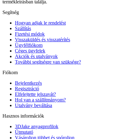
termékleírásban találja.
Segítség
Hogyan adjak le rendelést
Szállítás
Fizetési módok
Visszaküldés és visszatérítés
Ügyfélfiókom
Céges ügyfelek
Akciók és utalványok
További segítségre van szüksége?
Fiókom
Bejelentkezés
Regisztráció
Elfelejtette jelszavát?
Hol van a szállítmányom?
Utalvány beváltása
Hasznos információk
3DJake anyagprofilok
Útmutató
Vásároljon többet és spóroljon