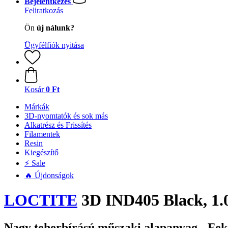
Bejelentkezés
Feliratkozás
Ön
új nálunk?
Ügyfélfiók nyitása
Kosár
0 Ft
Márkák
3D-nyomtatók és sok más
Alkatrész és Frissítés
Filamentek
Resin
Kiegészítő
⚡ Sale
🔥 Újdonságok
LOCTITE
3D IND405 Black, 1.
Nagy teherbírású műszaki alapanyag - Fek