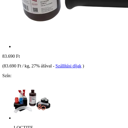
83.690 Ft
(
83.690 Ft / kg
, 27% áfával
-
Szállítási díjak
)
Szín:
LOCTITE