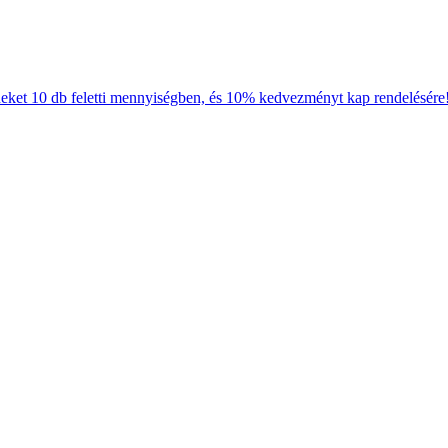
neket 10 db feletti mennyiségben, és 10% kedvezményt kap rendelésére!