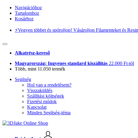
Navigációhoz
Tartalomhoz
Kosárhoz
⚡️Vegyen többet és spóroljon! Vásároljon Filamenteket és Resi
Alkatrész-kereső
Magyarország: Ingyenes standard kiszállítás
22.000 Ft-tól
Több, mint 11.050 termék
Segítség
Hol van a rendelésem?
Visszaküldés
Szállítási költségek
Fizetési módok
Kapcsolat
Minden Segítség-téma