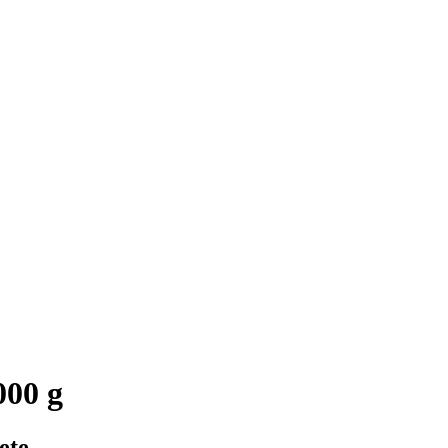
000 g
ete