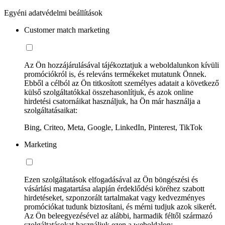
Egyéni adatvédelmi beállítások
Customer match marketing
Az Ön hozzájárulásával tájékoztatjuk a weboldalunkon kívüli
promóciókról is, és releváns termékeket mutatunk Önnek.
Ebből a célból az Ön titkosított személyes adatait a következő
külső szolgáltatókkal összehasonlítjuk, és azok online
hirdetési csatornáikat használjuk, ha Ön már használja a
szolgáltatásaikat:
Bing, Criteo, Meta, Google, LinkedIn, Pinterest, TikTok
Marketing
Ezen szolgáltatások elfogadásával az Ön böngészési és
vásárlási magatartása alapján érdeklődési köréhez szabott
hirdetéseket, szponzorált tartalmakat vagy kedvezményes
promóciókat tudunk biztosítani, és mérni tudjuk azok sikerét.
Az Ön beleegyezésével az alábbi, harmadik féltől származó
szolgáltatásokat használjuk ezen a weboldalon: