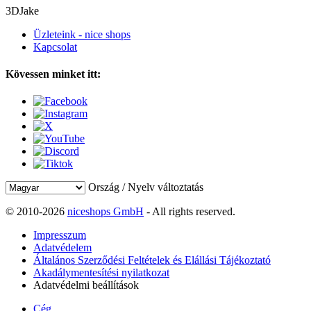
3DJake
Üzleteink - nice shops
Kapcsolat
Kövessen minket itt:
Ország / Nyelv változtatás
© 2010-2026
niceshops GmbH
- All rights reserved.
Impresszum
Adatvédelem
Általános Szerződési Feltételek és Elállási Tájékoztató
Akadálymentesítési nyilatkozat
Adatvédelmi beállítások
Cég