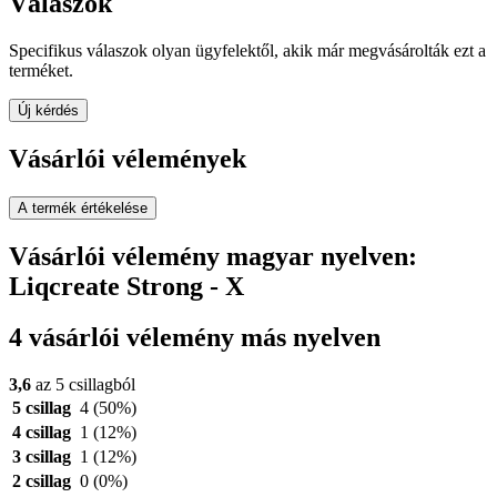
Válaszok
Specifikus válaszok olyan ügyfelektől, akik már megvásárolták ezt a
terméket.
Új kérdés
Vásárlói vélemények
A termék értékelése
Vásárlói vélemény magyar nyelven:
Liqcreate Strong - X
4 vásárlói vélemény más nyelven
3,6
az 5 csillagból
5 csillag
4
(50%)
4 csillag
1
(12%)
3 csillag
1
(12%)
2 csillag
0
(0%)