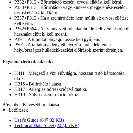
P332+P313 - Bőrirritáció esetén: orvosi ellátást kell kérni.
P333+P313 - Bőrirritáció vagy kiütések megjelenése esetén:
orvosi ellátást kell kérni.
P337+P313 - Ha a szemirritáció nem múlik el: orvosi ellátást
kell kérni.
P362+P364 - A szennyezett ruhadarabot le kell vetni és újbóli
használat előtt ki kell mosni.
P391 - A kiömlött anyagot össze kell gyűjteni.
P501 - A tartalom/edény elhelyezése hulladékként a
helyi/országos hulladékkezelési előírások szerint történjen.
Figyelmeztető utasítások:
H411 - Mérgező a vízi élővilágra, hosszan tartó károsodást
okoz.
H315 - Bőrirritáló hatású.
H317 - Allergiás bőrreakciót válthat ki.
H319 - Súlyos szemirritációt okoz.
Bővebben
Kevesebb mutatása
Letöltések
User's Guide
(647,82 KB)
Technical Data Sheet
(242,06 KB)