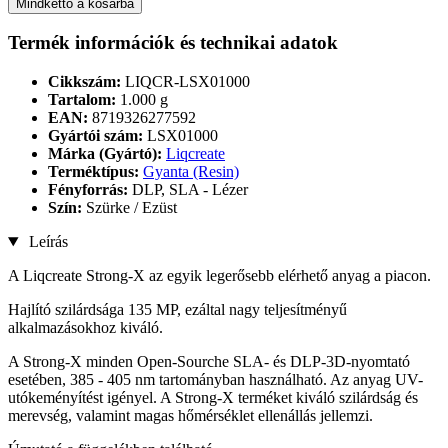
Mindkettő a kosárba
Termék információk és technikai adatok
Cikkszám:
LIQCR-LSX01000
Tartalom:
1.000 g
EAN:
8719326277592
Gyártói szám:
LSX01000
Márka (Gyártó):
Liqcreate
Terméktípus:
Gyanta (Resin)
Fényforrás:
DLP, SLA - Lézer
Szín:
Szürke / Ezüst
Leírás
A Liqcreate Strong-X az egyik legerősebb elérhető anyag a piacon.
Hajlító szilárdsága 135 MP, ezáltal nagy teljesítményű
alkalmazásokhoz kiváló.
A Strong-X minden Open-Sourche SLA- és DLP-3D-nyomtató
esetében, 385 - 405 nm tartományban használható. Az anyag UV-
utókeményítést igényel. A Strong-X terméket kiváló szilárdság és
merevség, valamint magas hőmérséklet ellenállás jellemzi.