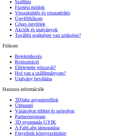
Szállítás
Fizetési módok
Visszaküldés és visszatérítés
Ügyfélfiókom
Céges ügyfelek
Akciók és utalványok
További segítségre van szüksége?
Fiókom
Bejelentkezés
Regisztráció
Elfelejtette jelszavát?
Hol van a szállítmányom?
Utalvány beváltása
Hasznos információk
3DJake anyagprofilok
Útmutató
Vásároljon többet és spóroljon
Partnerprogram
3D nyomtatás GYIK
A FabLabs támogatása
Figyelünk környezetünkre