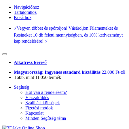
Navigációhoz
Tartalomhoz
Kosárhoz
⚡️Vegyen többet és spóroljon! Vásároljon Filamenteket és
Resineket 10 db feletti mennyiségben, és 10% kedvezményt
kap rendelésére! ⚡️
Alkatrész-kereső
Magyarország: Ingyenes standard kiszállítás
22.000 Ft-tól
Több, mint 11.050 termék
Segítség
Hol van a rendelésem?
Visszaküldés
Szállítási költségek
Fizetési módok
Kapcsolat
Minden Segítség-téma