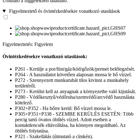
Úmutató a függelékben található.
Figyelmeztető és óvintézkedésekre vonatkozó utasítások
Figyelmeztetés: Figyelem
Óvintézkedésekre vonatkozó utasítások:
P261 - Kerülje a por/füst/gáz/köd/gőzök/permet belélegzését.
P264 - A használatot követően alaposan mossa le bő vízzel.
P272 - Szennyezett munkaruhát tilos kivinni a munkahely
területéről.
P273 - Kerülni kell az anyagnak a környezetbe való kijutását.
P280 - Védőkesztyű/védőruha/szemvédő/arcvédő használata
kötelező.
P302+P352 - Ha bőrre kerül: Bő vízzel mossa le.
P305+P351+P338 - SZEMBE KERÜLÉS ESETÉN: Több
percig tartó óvatos öblítés vízzel. Adott esetben a
kontaktlencsék eltávolítása, ha könnyen megoldható. Az
öblítés folytatása.
P321 - Szakellátás (útmutató a címkén).