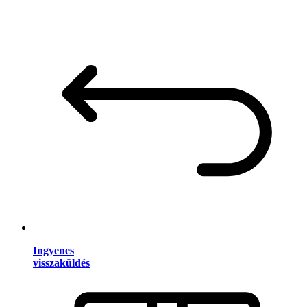
Ingyenes
visszaküldés