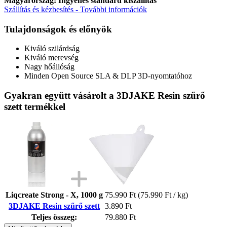
Magyarország: Ingyenes standard kiszállítás
Szállítás és kézbesítés - További információk
Tulajdonságok és előnyök
Kiváló szilárdság
Kiváló merevség
Nagy hőállóság
Minden Open Source SLA & DLP 3D-nyomtatóhoz
Gyakran együtt vásárolt a 3DJAKE Resin szűrő
szett termékkel
Liqcreate Strong - X, 1000 g
75.990 Ft
(75.990 Ft / kg)
3DJAKE Resin szűrő szett
3.890 Ft
Teljes összeg:
79.880 Ft