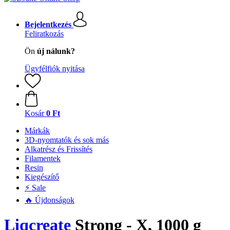
Bejelentkezés
Feliratkozás
Ön
új nálunk?
Ügyfélfiók nyitása
Kosár
0 Ft
Márkák
3D-nyomtatók és sok más
Alkatrész és Frissítés
Filamentek
Resin
Kiegészítő
⚡ Sale
🔥 Újdonságok
Liqcreate
Strong - X, 1000 g