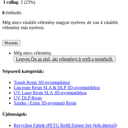
1 csillag
2
(25%)
8
értékelés
Még nincs vásárlói vélemény magyar nyelven, de van 4 vásárlói
vélemény más nyelven.
Mutatás
Még nincs vélemény.
Legyen Ön az első, aki véleményt ír erről a termékről.
Népszerű kategóriák:
Tough Resin 3D-nyomtatáshoz
Liqcreate Resin SLA & DLP 3D-nyomtatókhoz
UV Laser Resin SLA 3D-nyomtatókhoz
UV DLP Resin
Szürke / Ezüst 3D-nyomtató Resin
Újdonságok:
Recycling Fabrik rPETG Refill Eisiger See (kék-áttetsző)