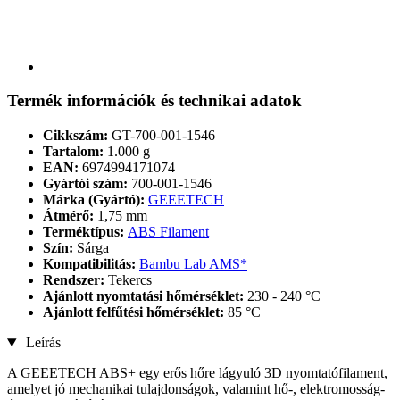
Termék információk és technikai adatok
Cikkszám:
GT-700-001-1546
Tartalom:
1.000 g
EAN:
6974994171074
Gyártói szám:
700-001-1546
Márka (Gyártó):
GEEETECH
Átmérő:
1,75 mm
Terméktípus:
ABS Filament
Szín:
Sárga
Kompatibilitás:
Bambu Lab AMS*
Rendszer:
Tekercs
Ajánlott nyomtatási hőmérséklet:
230 - 240 °C
Ajánlott felfűtési hőmérséklet:
85 °C
Leírás
A GEEETECH ABS+ egy erős hőre lágyuló 3D nyomtatófilament,
amelyet jó mechanikai tulajdonságok, valamint hő-, elektromosság-