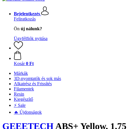
Bejelentkezés
Feliratkozás
Ön
új nálunk?
Ügyfélfiók nyitása
Kosár
0 Ft
Márkák
3D-nyomtatók és sok más
Alkatrész és Frissítés
Filamentek
Resin
Kiegészítő
⚡ Sale
🔥 Újdonságok
GEEETECH
ABS+ Yellow, 1,75