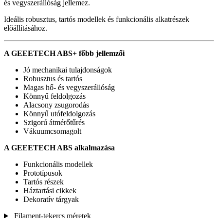
és vegyszerállóság jellemez.
Ideális robusztus, tartós modellek és funkcionális alkatrészek
előállításához.
A GEEETECH ABS+ főbb jellemzői
Jó mechanikai tulajdonságok
Robusztus és tartós
Magas hő- és vegyszerállóság
Könnyű feldolgozás
Alacsony zsugorodás
Könnyű utófeldolgozás
Szigorú átmérőtűrés
Vákuumcsomagolt
A GEEETECH ABS alkalmazása
Funkcionális modellek
Prototípusok
Tartós részek
Háztartási cikkek
Dekoratív tárgyak
Filament-tekercs méretek