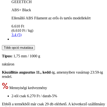
GEEETECH
ABS+ Black
Ellenálló ABS Filament az erős és tartós modellekért
6.610 Ft
(6.610 Ft / kg)
3.4 (5)
Több opció mutatása
Típus:
1,75 mm / 1000 g
raktáron
Kiszállítás augusztus 11., kedd
-ig, amennyiben
vasárnap 23:59-ig
rendel.
Mennyiségi kedvezmény
2-tól csak
6.270 Ft
/ darab
-5%
Ebből a termékből már csak 29 db elérhető. A következő szállítmány