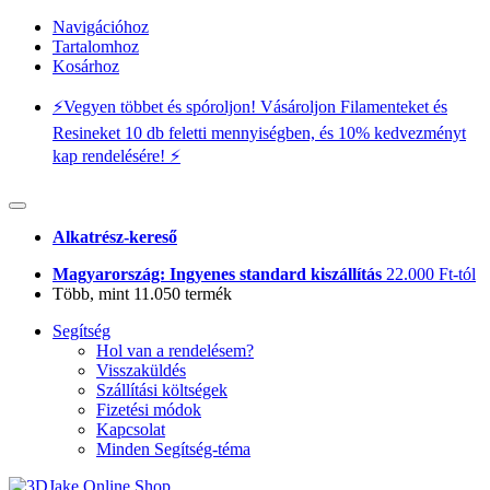
Navigációhoz
Tartalomhoz
Kosárhoz
⚡️Vegyen többet és spóroljon! Vásároljon Filamenteket és
Resineket 10 db feletti mennyiségben, és 10% kedvezményt
kap rendelésére! ⚡️
Alkatrész-kereső
Magyarország: Ingyenes standard kiszállítás
22.000 Ft-tól
Több, mint 11.050 termék
Segítség
Hol van a rendelésem?
Visszaküldés
Szállítási költségek
Fizetési módok
Kapcsolat
Minden Segítség-téma