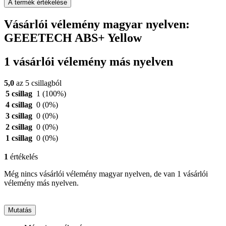
A termék értékelése
Vásárlói vélemény magyar nyelven:
GEEETECH ABS+ Yellow
1 vásárlói vélemény más nyelven
5,0
az 5 csillagból
5 csillag
1
(100%)
4 csillag
0
(0%)
3 csillag
0
(0%)
2 csillag
0
(0%)
1 csillag
0
(0%)
1
értékelés
Még nincs vásárlói vélemény magyar nyelven, de van 1 vásárlói
vélemény más nyelven.
Mutatás