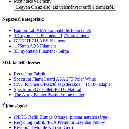
Még nincs vélemény.
Legyen Ön az első, aki véleményt ír erről a termékről.
Népszerű kategóriák:
Bambu Lab AMS kompatibilis Filamentek
3D-nyomtatás Filament - 1,75mm átmérő
GEEETECH ABS Filament
1,75mm ABS Filament
3D nyomtató Filament - Sárga
3DJake felfedezése:
Recycling Fabrik
Spectrum FlameGuard ASA 275 Polar White
CNC Kitchen Olvasztó segédeszköz + TS100 adapter
Spectrum FGF Pellet rPETG Natural
The Army Painter Plastic Frame Cutter
Újdonságok:
rPETG Refill Blutige Orange (pirosas narancssárga)
Recycling Fabrik rPLA Premium Essential Yellow
Revopoint Mobile Kit (3rd Gen)