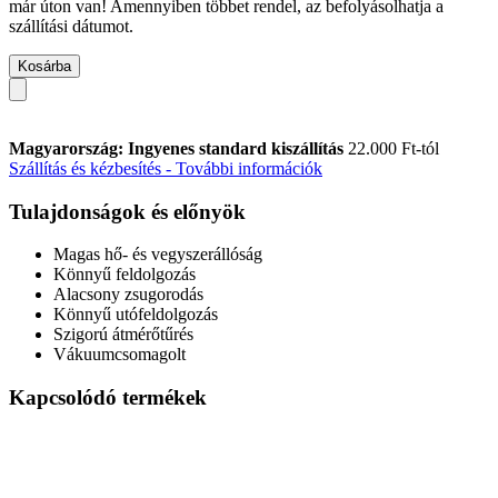
már úton van! Amennyiben többet rendel, az befolyásolhatja a
szállítási dátumot.
Kosárba
Magyarország: Ingyenes standard kiszállítás
22.000 Ft-tól
Szállítás és kézbesítés - További információk
Tulajdonságok és előnyök
Magas hő- és vegyszerállóság
Könnyű feldolgozás
Alacsony zsugorodás
Könnyű utófeldolgozás
Szigorú átmérőtűrés
Vákuumcsomagolt
Kapcsolódó termékek