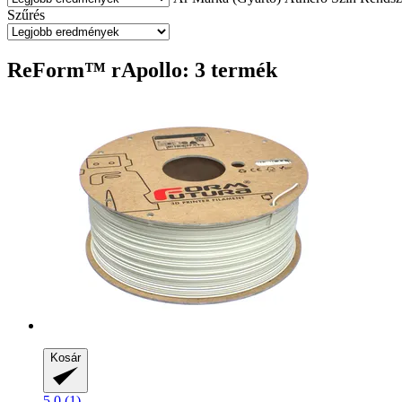
Szűrés
ReForm™ rApollo: 3 termék
Kosár
5.0 (1)