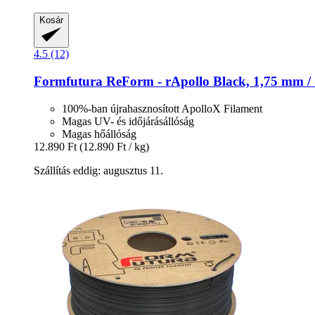
Kosár
4.5 (12)
Formfutura
ReForm -​ rApollo Black, 1,75 mm /
100%-ban újrahasznosított ApolloX Filament
Magas UV- és időjárásállóság
Magas hőállóság
12.890 Ft
(12.890 Ft / kg)
Szállítás eddig: augusztus 11.