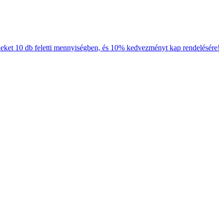
neket 10 db feletti mennyiségben, és 10% kedvezményt kap rendelésére!