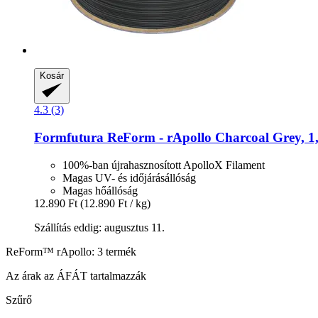
Kosár
4.3 (3)
Formfutura
ReForm -​ rApollo Charcoal Grey, 1
100%-ban újrahasznosított ApolloX Filament
Magas UV- és időjárásállóság
Magas hőállóság
12.890 Ft
(12.890 Ft / kg)
Szállítás eddig: augusztus 11.
ReForm™ rApollo: 3 termék
Az árak az ÁFÁT tartalmazzák
Szűrő