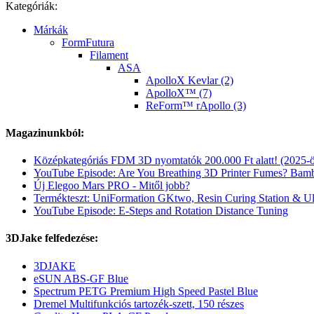
Kategóriák:
Márkák
FormFutura
Filament
ASA
ApolloX Kevlar (2)
ApolloX™ (7)
ReForm™ rApollo (3)
Magazinunkból:
Középkategóriás FDM 3D nyomtatók 200.000 Ft alatt! (2025-ö
YouTube Episode: Are You Breathing 3D Printer Fumes? Bam
Új Elegoo Mars PRO - Mitől jobb?
Termékteszt: UniFormation GKtwo, Resin Curing Station & Ul
YouTube Episode: E-Steps and Rotation Distance Tuning
3DJake felfedezése:
3DJAKE
eSUN ABS-GF Blue
Spectrum PETG Premium High Speed Pastel Blue
Dremel Multifunkciós tartozék-szett, 150 részes