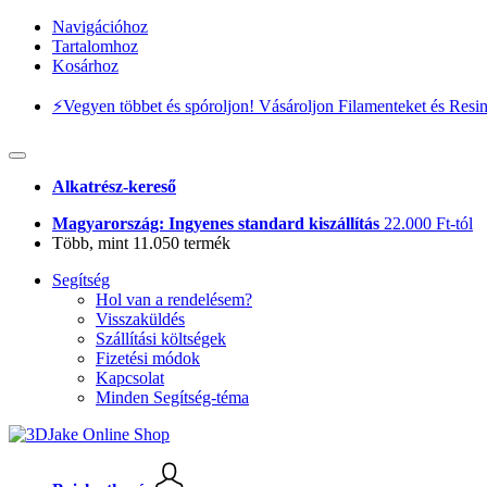
Navigációhoz
Tartalomhoz
Kosárhoz
⚡️Vegyen többet és spóroljon! Vásároljon Filamenteket és Resi
Alkatrész-kereső
Magyarország: Ingyenes standard kiszállítás
22.000 Ft-tól
Több, mint 11.050 termék
Segítség
Hol van a rendelésem?
Visszaküldés
Szállítási költségek
Fizetési módok
Kapcsolat
Minden Segítség-téma