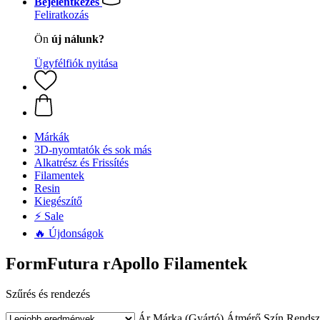
Bejelentkezés
Feliratkozás
Ön
új nálunk?
Ügyfélfiók nyitása
Márkák
3D-nyomtatók és sok más
Alkatrész és Frissítés
Filamentek
Resin
Kiegészítő
⚡ Sale
🔥 Újdonságok
FormFutura rApollo Filamentek
Szűrés és rendezés
Ár
Márka (Gyártó)
Átmérő
Szín
Rendsz