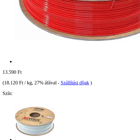
13.590 Ft
(
18.120 Ft / kg
, 27% áfával
-
Szállítási díjak
)
Szín: