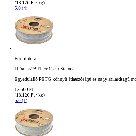
(18.120 Ft / kg)
5.0 (4)
Formfutura
HDglass™ Fluor Clear Stained
Egyedülálló PETG könnyű átlátszóságú és nagy szilárdságú m
13.590 Ft
(18.120 Ft / kg)
5.0 (1)