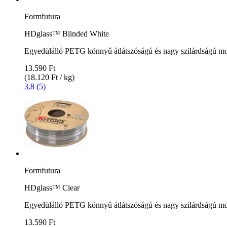
Formfutura
HDglass™ Blinded White
Egyedülálló PETG könnyű átlátszóságú és nagy szilárdságú m
13.590 Ft
(18.120 Ft / kg)
3.8 (5)
Formfutura
HDglass™ Clear
Egyedülálló PETG könnyű átlátszóságú és nagy szilárdságú m
13.590 Ft