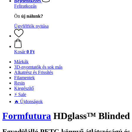
Bejelentkezés
Feliratkozás
Ön
új nálunk?
Ügyfélfiók nyitása
Kosár
0 Ft
Márkák
3D-nyomtatók és sok más
Alkatrész és Frissítés
Filamentek
Resin
Kiegészítő
⚡ Sale
🔥 Újdonságok
Formfutura
HDglass™ Blinded R
Egyedülálló PETG könnyű átlátszóságú és 