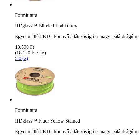
Formfutura
HDglass™ Blinded Light Grey
Egyedülálló PETG könnyű átlátszóságú és nagy szilárdságú m
13.590 Ft
(18.120 Ft / kg)
5.0 (2)
Formfutura
HDglass™ Fluor Yellow Stained
Egyedülálló PETG könnyű átlátszóságú és nagy szilárdságú m