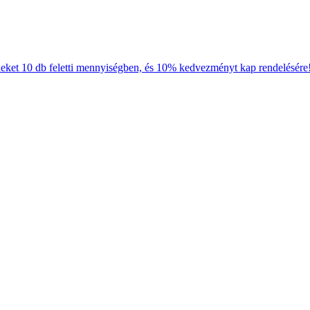
neket 10 db feletti mennyiségben, és 10% kedvezményt kap rendelésére!