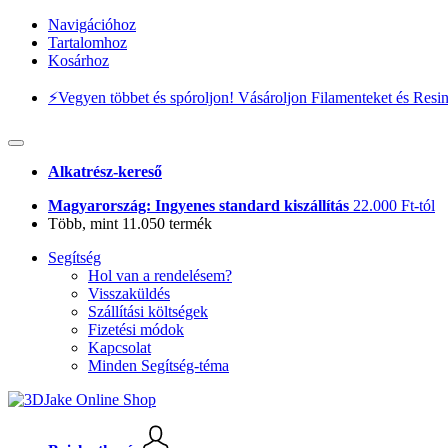
Navigációhoz
Tartalomhoz
Kosárhoz
⚡️Vegyen többet és spóroljon! Vásároljon Filamenteket és Resi
Alkatrész-kereső
Magyarország: Ingyenes standard kiszállítás
22.000 Ft-tól
Több, mint 11.050 termék
Segítség
Hol van a rendelésem?
Visszaküldés
Szállítási költségek
Fizetési módok
Kapcsolat
Minden Segítség-téma