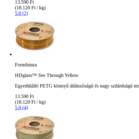
13.590 Ft
(18.120 Ft / kg)
5.0 (2)
Formfutura
HDglass™ See Through Yellow
Egyedülálló PETG könnyű átlátszóságú és nagy szilárdságú m
13.590 Ft
(18.120 Ft / kg)
5.0 (4)