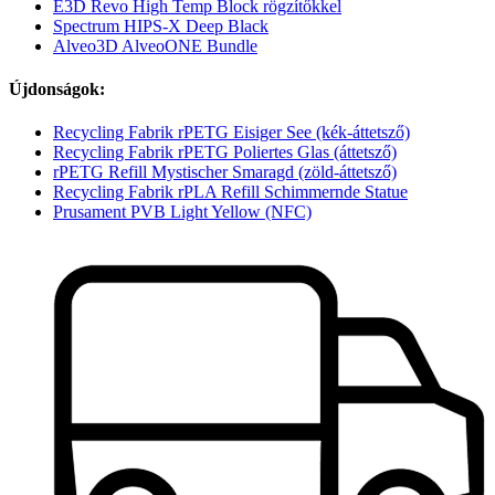
E3D Revo High Temp Block rögzítőkkel
Spectrum HIPS-X Deep Black
Alveo3D AlveoONE Bundle
Újdonságok:
Recycling Fabrik rPETG Eisiger See (kék-áttetsző)
Recycling Fabrik rPETG Poliertes Glas (áttetsző)
rPETG Refill Mystischer Smaragd (zöld-áttetsző)
Recycling Fabrik rPLA Refill Schimmernde Statue
Prusament PVB Light Yellow (NFC)