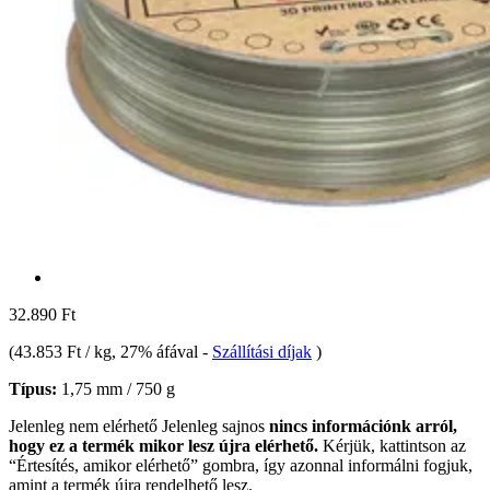
32.890 Ft
(
43.853 Ft / kg
, 27% áfával
-
Szállítási díjak
)
Típus:
1,75 mm / 750 g
Jelenleg nem elérhető
Jelenleg sajnos
nincs információnk arról,
hogy ez a termék mikor lesz újra elérhető.
Kérjük, kattintson az
“Értesítés, amikor elérhető” gombra, így azonnal informálni fogjuk,
amint a termék újra rendelhető lesz.