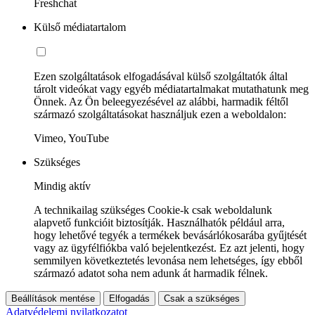
Freshchat
Külső médiatartalom
Ezen szolgáltatások elfogadásával külső szolgáltatók által
tárolt videókat vagy egyéb médiatartalmakat mutathatunk meg
Önnek. Az Ön beleegyezésével az alábbi, harmadik féltől
származó szolgáltatásokat használjuk ezen a weboldalon:
Vimeo, YouTube
Szükséges
Mindig aktív
A technikailag szükséges Cookie-k csak weboldalunk
alapvető funkcióit biztosítják. Használhatók például arra,
hogy lehetővé tegyék a termékek bevásárlókosarába gyűjtését
vagy az ügyfélfiókba való bejelentkezést. Ez azt jelenti, hogy
semmilyen következtetés levonása nem lehetséges, így ebből
származó adatot soha nem adunk át harmadik félnek.
Beállítások mentése
Elfogadás
Csak a szükséges
Adatvédelemi nyilatkozatot