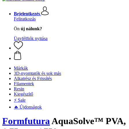
Bejelentkezés
Feliratkozás
Ön
új nálunk?
Ügyfélfiók nyitása
Márkák
3D-nyomtatók és sok más
Alkatrész és Frissítés
Filamentek
Resin
Kiegészítő
⚡ Sale
🔥 Újdonságok
Formfutura
AquaSolve™ PVA,