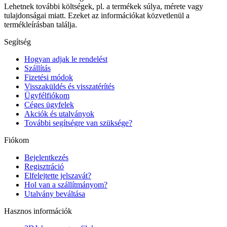
Lehetnek további költségek, pl. a termékek súlya, mérete vagy
tulajdonságai miatt. Ezeket az információkat közvetlenül a
termékleírásban találja.
Segítség
Hogyan adjak le rendelést
Szállítás
Fizetési módok
Visszaküldés és visszatérítés
Ügyfélfiókom
Céges ügyfelek
Akciók és utalványok
További segítségre van szüksége?
Fiókom
Bejelentkezés
Regisztráció
Elfelejtette jelszavát?
Hol van a szállítmányom?
Utalvány beváltása
Hasznos információk