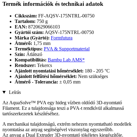
Termék információk és technikai adatok
Cikkszám:
FF-AQSV-175NTRL-00750
Tartalom:
750 g
EAN:
8720629066103
Gyártói szám:
AQSV-175NTRL-00750
Márka (Gyártó):
Formfutura
Átmérő:
1,75 mm
Terméktípus:
PVA & Supportmaterial
Szín:
Átlátszó
Kompatibilitás:
Bambu Lab AMS*
Rendszer:
Tekercs
Ajánlott nyomtatási hőmérséklet:
180 - 205 °C
Ajánlott felfűtési hőmérséklet:
Nem szükséges
Átmérő - Tolerancia:
± 0,05 mm
Leírás
Az AquaSolve™ PVA egy hideg vízben oldódó 3D-nyomtató
Filament. Ez a tulajdonsága teszi a PVA-t rendkívül alkalmassá
tartószerkezetek készítéséhez.
A mechanikai tulajdonságú, extrém nehezen nyomtatható modellek
nyomtatása az anyag segítségével viszonylag egyszerűbb.
Az anyag a Dual Extruder 3D-nyomtató tökéletes kiegészítője.