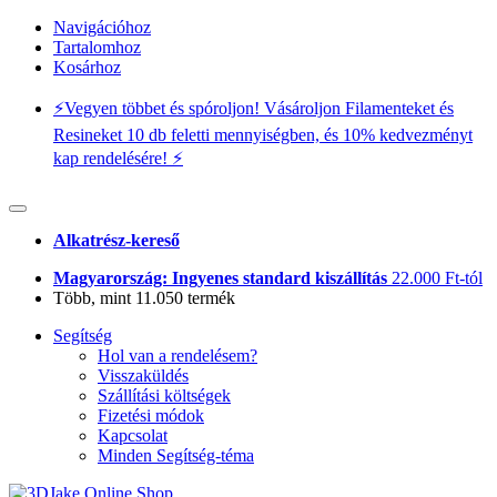
Navigációhoz
Tartalomhoz
Kosárhoz
⚡️Vegyen többet és spóroljon! Vásároljon Filamenteket és
Resineket 10 db feletti mennyiségben, és 10% kedvezményt
kap rendelésére! ⚡️
Alkatrész-kereső
Magyarország: Ingyenes standard kiszállítás
22.000 Ft-tól
Több, mint 11.050 termék
Segítség
Hol van a rendelésem?
Visszaküldés
Szállítási költségek
Fizetési módok
Kapcsolat
Minden Segítség-téma