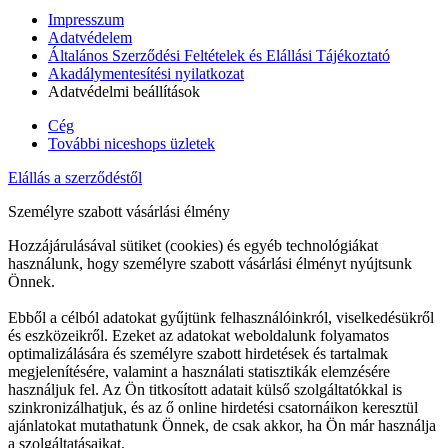
Impresszum
Adatvédelem
Általános Szerződési Feltételek és Elállási Tájékoztató
Akadálymentesítési nyilatkozat
Adatvédelmi beállítások
Cég
További niceshops üzletek
Elállás a szerződéstől
Személyre szabott vásárlási élmény
Hozzájárulásával sütiket (cookies) és egyéb technológiákat
használunk, hogy személyre szabott vásárlási élményt nyújtsunk
Önnek.
Ebből a célból adatokat gyűjtünk felhasználóinkról, viselkedésükről
és eszközeikről. Ezeket az adatokat weboldalunk folyamatos
optimalizálására és személyre szabott hirdetések és tartalmak
megjelenítésére, valamint a használati statisztikák elemzésére
használjuk fel. Az Ön titkosított adatait külső szolgáltatókkal is
szinkronizálhatjuk, és az ő online hirdetési csatornáikon keresztül
ajánlatokat mutathatunk Önnek, de csak akkor, ha Ön már használja
a szolgáltatásaikat.