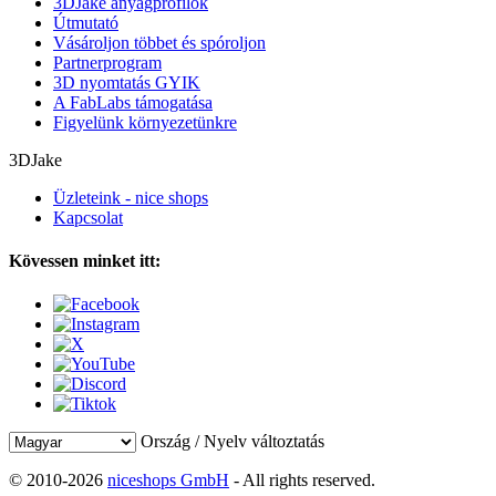
3DJake anyagprofilok
Útmutató
Vásároljon többet és spóroljon
Partnerprogram
3D nyomtatás GYIK
A FabLabs támogatása
Figyelünk környezetünkre
3DJake
Üzleteink - nice shops
Kapcsolat
Kövessen minket itt:
Ország / Nyelv változtatás
© 2010-2026
niceshops GmbH
- All rights reserved.