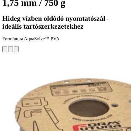
1,75 mm / 750 g
Hideg vízben oldódó nyomtatószál -
ideális tartószerkezetekhez
Formfutura AquaSolve™ PVA