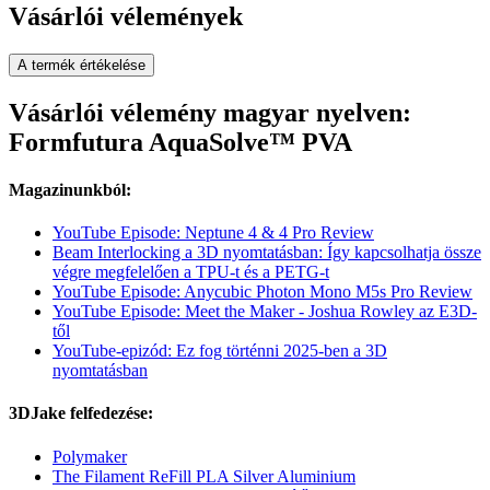
Vásárlói vélemények
A termék értékelése
Vásárlói vélemény magyar nyelven:
Formfutura AquaSolve™ PVA
Magazinunkból:
YouTube Episode: Neptune 4 & 4 Pro Review
Beam Interlocking a 3D nyomtatásban: Így kapcsolhatja össze
végre megfelelően a TPU-t és a PETG-t
YouTube Episode: Anycubic Photon Mono M5s Pro Review
YouTube Episode: Meet the Maker - Joshua Rowley az E3D-
től
YouTube-epizód: Ez fog történni 2025-ben a 3D
nyomtatásban
3DJake felfedezése:
Polymaker
The Filament ReFill PLA Silver Aluminium