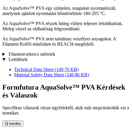
Az AquaSolve™ PVA egy színtelen, szagtalan nyomtatószál,
amelynek ajánlott nyomtatási hőmérséklete 180-205 °C.
Az AquaSolve™ PVA részek hideg vízben teljesen feloldhatóak.
Meleg vízzel az oldhatóság felgyorsítható.
Az AquaSolve™ PVA nem tartalmaz veszélyes anyagokat. A
Filament RoHS-minősített és REACH-megfelelő.
Filament-tekercs méretek
Letöltések
Technical Data Sheet
(149,70 KB)
Material Safety Data Sheet
(246,86 KB)
Formfutura AquaSolve™ PVA Kérdések
és Válaszok
Specifikus válaszok olyan ügyfelektől, akik már megvásárolták ezt a
terméket.
Új kérdés