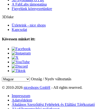
A FabLabs támogatása
Figyelünk környezetünkre
3DJake
Üzleteink - nice shops
Kapcsolat
Kövessen minket itt:
Ország / Nyelv változtatás
© 2010-2026
niceshops GmbH
- All rights reserved.
Impresszum
Adatvédelem
Általános Szerződési Feltételek és Elállási Tájékoztató
Akadálymentesítési nyilatkozat