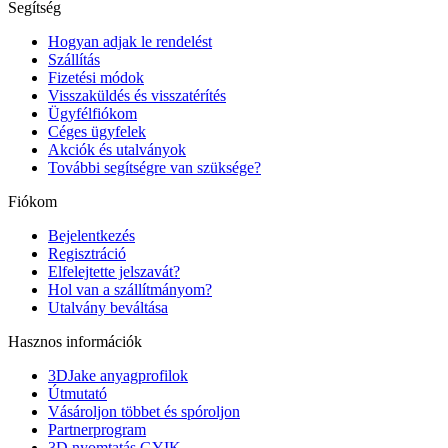
Segítség
Hogyan adjak le rendelést
Szállítás
Fizetési módok
Visszaküldés és visszatérítés
Ügyfélfiókom
Céges ügyfelek
Akciók és utalványok
További segítségre van szüksége?
Fiókom
Bejelentkezés
Regisztráció
Elfelejtette jelszavát?
Hol van a szállítmányom?
Utalvány beváltása
Hasznos információk
3DJake anyagprofilok
Útmutató
Vásároljon többet és spóroljon
Partnerprogram
3D nyomtatás GYIK