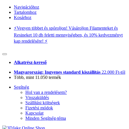
Navigációhoz
Tartalomhoz
Kosárhoz
⚡️Vegyen többet és spóroljon! Vásároljon Filamenteket és
Resineket 10 db feletti mennyiségben, és 10% kedvezményt
kap rendelésére! ⚡️
Alkatrész-kereső
Magyarország: Ingyenes standard kiszállítás
22.000 Ft-tól
Több, mint 11.050 termék
Segítség
Hol van a rendelésem?
Visszaküldés
Szállítási költségek
Fizetési módok
Kapcsolat
Minden Segítség-téma