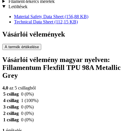
Filament-tekercs méretek
Letöltések
Material Safety Data Sheet
(156,88 KB)
Technical Data Sheet
(112,15 KB)
Vásárlói vélemények
A termék értékelése
Vásárlói vélemény magyar nyelven:
Fillamentum Flexfill TPU 98A Metallic
Grey
4,0
az 5 csillagból
5 csillag
0
(0%)
4 csillag
1
(100%)
3 csillag
0
(0%)
2 csillag
0
(0%)
1 csillag
0
(0%)
1
értékelés