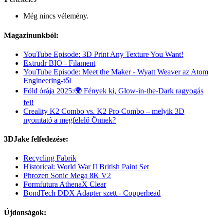
Még nincs vélemény.
Magazinunkból:
YouTube Episode: 3D Print Any Texture You Want!
Extrudr BIO - Filament
YouTube Episode: Meet the Maker - Wyatt Weaver az Atom
Engineering-től
Föld órája 2025:🌍 Fények ki, Glow-in-the-Dark ragyogás
fel!
Creality K2 Combo vs. K2 Pro Combo – melyik 3D
nyomtató a megfelelő Önnek?
3DJake felfedezése:
Recycling Fabrik
Historical: World War II British Paint Set
Phrozen Sonic Mega 8K V2
Formfutura AthenaX Clear
BondTech DDX Adapter szett - Copperhead
Újdonságok: