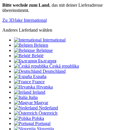
Bitte wechsle zum Land
, das mit deiner Lieferadresse
übereinstimmt.
Zu 3DJake International
Anderes Lieferland wählen
International
Belgien
Belgique
België
България
Česká republika
Deutschland
España
France
Hrvatska
Ireland
Italia
Magyar
Nederland
Österreich
Polska
Portugal
Slovenija