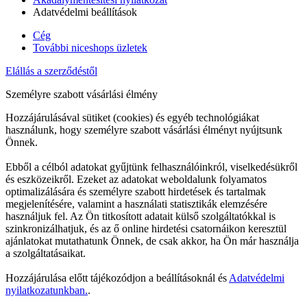
Adatvédelmi beállítások
Cég
További niceshops üzletek
Elállás a szerződéstől
Személyre szabott vásárlási élmény
Hozzájárulásával sütiket (cookies) és egyéb technológiákat
használunk, hogy személyre szabott vásárlási élményt nyújtsunk
Önnek.
Ebből a célból adatokat gyűjtünk felhasználóinkról, viselkedésükről
és eszközeikről. Ezeket az adatokat weboldalunk folyamatos
optimalizálására és személyre szabott hirdetések és tartalmak
megjelenítésére, valamint a használati statisztikák elemzésére
használjuk fel. Az Ön titkosított adatait külső szolgáltatókkal is
szinkronizálhatjuk, és az ő online hirdetési csatornáikon keresztül
ajánlatokat mutathatunk Önnek, de csak akkor, ha Ön már használja
a szolgáltatásaikat.
Hozzájárulása előtt tájékozódjon a beállításoknál és
Adatvédelmi
nyilatkozatunkban.
.