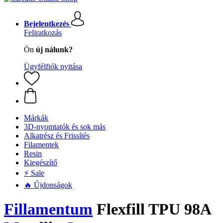
Bejelentkezés
Feliratkozás
Ön
új nálunk?
Ügyfélfiók nyitása
Márkák
3D-nyomtatók és sok más
Alkatrész és Frissítés
Filamentek
Resin
Kiegészítő
⚡ Sale
🔥 Újdonságok
Fillamentum
Flexfill TPU 98A