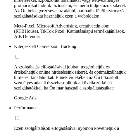
hirdetéseket, szponzorált tartalmakat vagy kedvezményes
promóciókat tudunk biztosítani, és mérni tudjuk azok sikerét.
Az Ön beleegyezésével az alábbi, harmadik féltől származó
szolgáltatásokat használjuk ezen a weboldalon:
Meta-Pixel, Microsoft Advertising, creativecdn.com
(RTBHouse), TikTok Pixel, Kattintásalapú termékajánlások,
Ads Defender
Kiterjesztett Conversion-Tracking
A szolgáltatás elfogadásával jobban megérthetjük és
értékelhetjük online hirdetéseink sikerét, és optimalizálhatjuk
hirdetési kínálatunkat. Ennek érdekében az Ön titkosított
személyes adatait összehasonlítjuk a következő külső
szolgáltatókkal, ha Ön már használja szolgáltatásaikat:
Google Ads
Performance
Ezen szolgáltatások elfogadásával nyomon követhetjük a