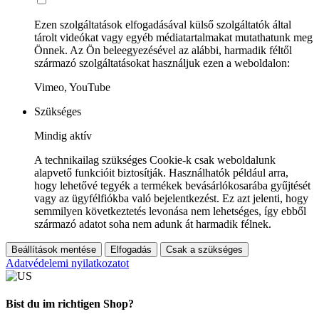
Ezen szolgáltatások elfogadásával külső szolgáltatók által
tárolt videókat vagy egyéb médiatartalmakat mutathatunk meg
Önnek. Az Ön beleegyezésével az alábbi, harmadik féltől
származó szolgáltatásokat használjuk ezen a weboldalon:
Vimeo, YouTube
Szükséges
Mindig aktív
A technikailag szükséges Cookie-k csak weboldalunk
alapvető funkcióit biztosítják. Használhatók például arra,
hogy lehetővé tegyék a termékek bevásárlókosarába gyűjtését
vagy az ügyfélfiókba való bejelentkezést. Ez azt jelenti, hogy
semmilyen következtetés levonása nem lehetséges, így ebből
származó adatot soha nem adunk át harmadik félnek.
Beállítások mentése
Elfogadás
Csak a szükséges
Adatvédelemi nyilatkozatot
Bist du im richtigen Shop?