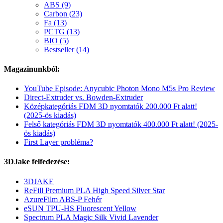
ABS (9)
Carbon (23)
Fa (13)
PCTG (13)
BIO (5)
Bestseller (14)
Magazinunkból:
YouTube Episode: Anycubic Photon Mono M5s Pro Review
Direct-Extruder vs. Bowden-Extruder
Középkategóriás FDM 3D nyomtatók 200.000 Ft alatt!
(2025-ös kiadás)
Felső kategóriás FDM 3D nyomtatók 400.000 Ft alatt! (2025-
ös kiadás)
First Layer probléma?
3DJake felfedezése:
3DJAKE
ReFill Premium PLA High Speed Silver Star
AzureFilm ABS-P Fehér
eSUN TPU-HS Fluorescent Yellow
Spectrum PLA Magic Silk Vivid Lavender