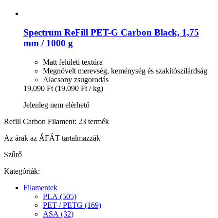
Spectrum
ReFill PET-​G Carbon Black, 1,75
mm / 1000 g
Matt felületi textúra
Megnövelt merevség, keménység és szakítószilárdság
Alacsony zsugorodás
19.090 Ft
(19.090 Ft / kg)
Jelenleg nem elérhető
Refill Carbon Filament: 23 termék
Az árak az ÁFÁT tartalmazzák
Szűrő
Kategóriák:
Filamentek
PLA (505)
PET / PETG (169)
ASA (32)