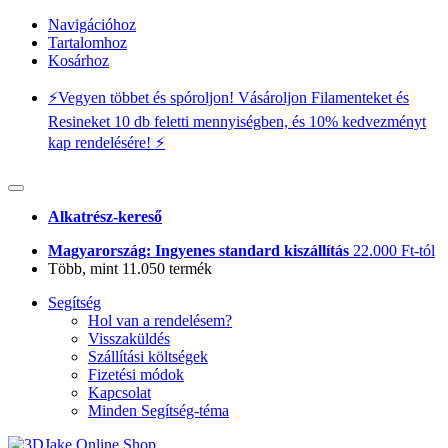
Navigációhoz
Tartalomhoz
Kosárhoz
⚡️Vegyen többet és spóroljon! Vásároljon Filamenteket és
Resineket 10 db feletti mennyiségben, és 10% kedvezményt
kap rendelésére! ⚡️
Alkatrész-kereső
Magyarország: Ingyenes standard kiszállítás
22.000 Ft-tól
Több, mint 11.050 termék
Segítség
Hol van a rendelésem?
Visszaküldés
Szállítási költségek
Fizetési módok
Kapcsolat
Minden Segítség-téma