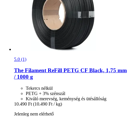
5.0 (1)
The Filament
ReFill PETG CF Black, 1,75 mm
/ 1000 g
Tekercs nélkül
PETG + 3% szénszál
Kiváló merevség, keménység és ütésállóság
10.490 Ft
(10.490 Ft / kg)
Jelenleg nem elérhető