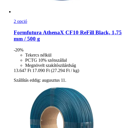
2 opció
Formfutura
AthenaX CF10 ReFill Black, 1,75
mm / 500 g
-20%
Tekercs nélkül
PCTG 10% szénszállal
Megnövelt szakítószilárdság
13.647 Ft
17.090 Ft
(27.294 Ft / kg)
Szállítás eddig: augusztus 11.