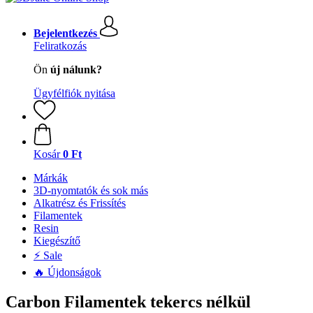
Bejelentkezés
Feliratkozás
Ön
új nálunk?
Ügyfélfiók nyitása
Kosár
0 Ft
Márkák
3D-nyomtatók és sok más
Alkatrész és Frissítés
Filamentek
Resin
Kiegészítő
⚡ Sale
🔥 Újdonságok
Carbon Filamentek tekercs nélkül