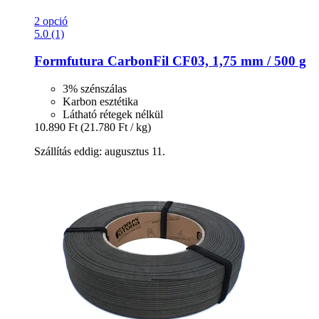
2 opció
5.0 (1)
Formfutura
CarbonFil CF03, 1,75 mm / 500 g
3% szénszálas
Karbon esztétika
Látható rétegek nélkül
10.890 Ft
(21.780 Ft / kg)
Szállítás eddig: augusztus 11.