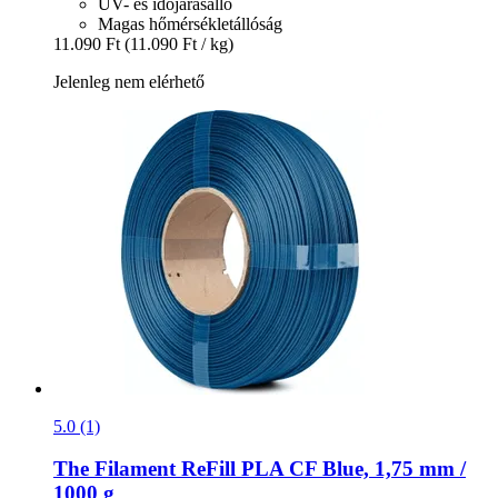
UV- és időjárásálló
Magas hőmérsékletállóság
11.090 Ft
(11.090 Ft / kg)
Jelenleg nem elérhető
5.0 (1)
The Filament
ReFill PLA CF Blue, 1,75 mm /
1000 g