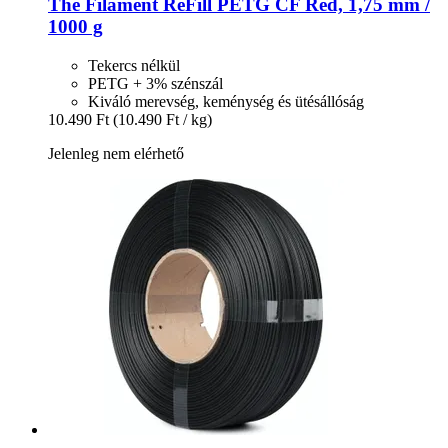
The Filament
ReFill PETG CF Red, 1,75 mm /
1000 g
Tekercs nélkül
PETG + 3% szénszál
Kiváló merevség, keménység és ütésállóság
10.490 Ft
(10.490 Ft / kg)
Jelenleg nem elérhető