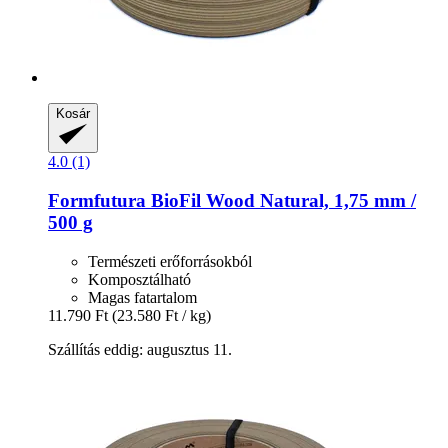
Kosár
4.0 (1)
Formfutura
BioFil Wood Natural, 1,75 mm /
500 g
Természeti erőforrásokból
Komposztálható
Magas fatartalom
11.790 Ft
(23.580 Ft / kg)
Szállítás eddig: augusztus 11.