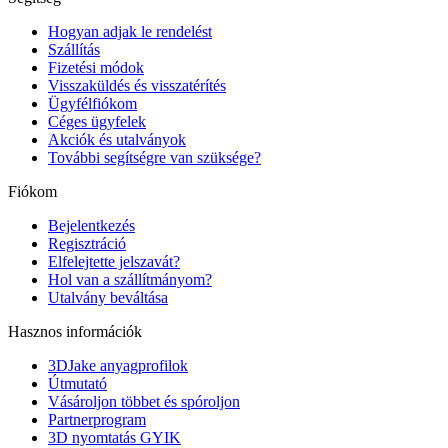
Hogyan adjak le rendelést
Szállítás
Fizetési módok
Visszaküldés és visszatérítés
Ügyfélfiókom
Céges ügyfelek
Akciók és utalványok
További segítségre van szüksége?
Fiókom
Bejelentkezés
Regisztráció
Elfelejtette jelszavát?
Hol van a szállítmányom?
Utalvány beváltása
Hasznos információk
3DJake anyagprofilok
Útmutató
Vásároljon többet és spóroljon
Partnerprogram
3D nyomtatás GYIK