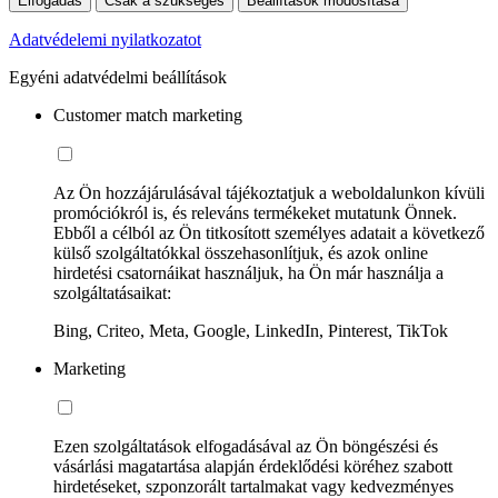
Elfogadás
Csak a szükséges
Beállítások módosítása
Adatvédelemi nyilatkozatot
Egyéni adatvédelmi beállítások
Customer match marketing
Az Ön hozzájárulásával tájékoztatjuk a weboldalunkon kívüli
promóciókról is, és releváns termékeket mutatunk Önnek.
Ebből a célból az Ön titkosított személyes adatait a következő
külső szolgáltatókkal összehasonlítjuk, és azok online
hirdetési csatornáikat használjuk, ha Ön már használja a
szolgáltatásaikat:
Bing, Criteo, Meta, Google, LinkedIn, Pinterest, TikTok
Marketing
Ezen szolgáltatások elfogadásával az Ön böngészési és
vásárlási magatartása alapján érdeklődési köréhez szabott
hirdetéseket, szponzorált tartalmakat vagy kedvezményes