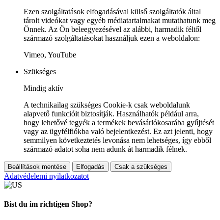
Ezen szolgáltatások elfogadásával külső szolgáltatók által
tárolt videókat vagy egyéb médiatartalmakat mutathatunk meg
Önnek. Az Ön beleegyezésével az alábbi, harmadik féltől
származó szolgáltatásokat használjuk ezen a weboldalon:
Vimeo, YouTube
Szükséges
Mindig aktív
A technikailag szükséges Cookie-k csak weboldalunk
alapvető funkcióit biztosítják. Használhatók például arra,
hogy lehetővé tegyék a termékek bevásárlókosarába gyűjtését
vagy az ügyfélfiókba való bejelentkezést. Ez azt jelenti, hogy
semmilyen következtetés levonása nem lehetséges, így ebből
származó adatot soha nem adunk át harmadik félnek.
Beállítások mentése
Elfogadás
Csak a szükséges
Adatvédelemi nyilatkozatot
Bist du im richtigen Shop?