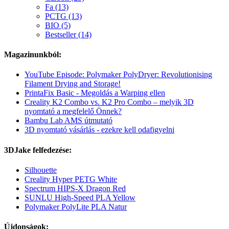
Fa (13)
PCTG (13)
BIO (5)
Bestseller (14)
Magazinunkból:
YouTube Episode: Polymaker PolyDryer: Revolutionising
Filament Drying and Storage!
PrintaFix Basic - Megoldás a Warping ellen
Creality K2 Combo vs. K2 Pro Combo – melyik 3D
nyomtató a megfelelő Önnek?
Bambu Lab AMS útmutató
3D nyomtató vásárlás - ezekre kell odafigyelni
3DJake felfedezése:
Silhouette
Creality Hyper PETG White
Spectrum HIPS-X Dragon Red
SUNLU High-Speed PLA Yellow
Polymaker PolyLite PLA Natur
Újdonságok: