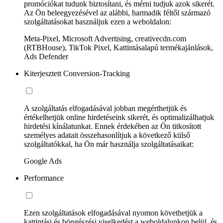
promóciókat tudunk biztosítani, és mérni tudjuk azok sikerét.
Az Ön beleegyezésével az alábbi, harmadik féltől származó
szolgáltatásokat használjuk ezen a weboldalon:
Meta-Pixel, Microsoft Advertising, creativecdn.com
(RTBHouse), TikTok Pixel, Kattintásalapú termékajánlások,
Ads Defender
Kiterjesztett Conversion-Tracking
A szolgáltatás elfogadásával jobban megérthetjük és
értékelhetjük online hirdetéseink sikerét, és optimalizálhatjuk
hirdetési kínálatunkat. Ennek érdekében az Ön titkosított
személyes adatait összehasonlítjuk a következő külső
szolgáltatókkal, ha Ön már használja szolgáltatásaikat:
Google Ads
Performance
Ezen szolgáltatások elfogadásával nyomon követhetjük a
kattintási és böngészési viselkedést a weboldalunkon belül, és