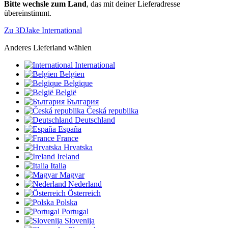
Bitte wechsle zum Land
, das mit deiner Lieferadresse
übereinstimmt.
Zu 3DJake International
Anderes Lieferland wählen
International
Belgien
Belgique
België
България
Česká republika
Deutschland
España
France
Hrvatska
Ireland
Italia
Magyar
Nederland
Österreich
Polska
Portugal
Slovenija