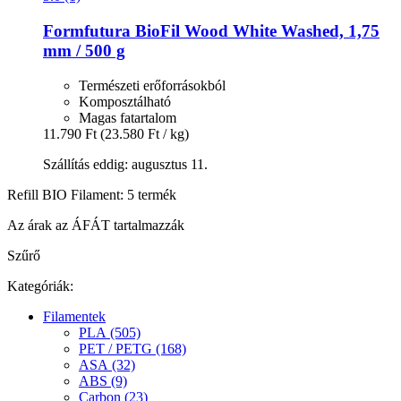
Formfutura
BioFil Wood White Washed, 1,75
mm / 500 g
Természeti erőforrásokból
Komposztálható
Magas fatartalom
11.790 Ft
(23.580 Ft / kg)
Szállítás eddig: augusztus 11.
Refill BIO Filament: 5 termék
Az árak az ÁFÁT tartalmazzák
Szűrő
Kategóriák:
Filamentek
PLA (505)
PET / PETG (168)
ASA (32)
ABS (9)
Carbon (23)