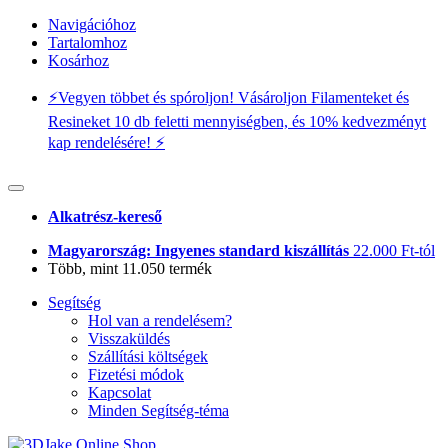
Navigációhoz
Tartalomhoz
Kosárhoz
⚡️Vegyen többet és spóroljon! Vásároljon Filamenteket és
Resineket 10 db feletti mennyiségben, és 10% kedvezményt
kap rendelésére! ⚡️
Alkatrész-kereső
Magyarország: Ingyenes standard kiszállítás
22.000 Ft-tól
Több, mint 11.050 termék
Segítség
Hol van a rendelésem?
Visszaküldés
Szállítási költségek
Fizetési módok
Kapcsolat
Minden Segítség-téma