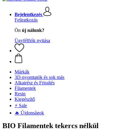
Bejelentkezés
Feliratkozás
Ön
új nálunk?
Ügyfélfiók nyitása
Márkák
3D-nyomtatók és sok más
Alkatrész és Frissítés
Filamentek
Resin
Kiegészítő
⚡ Sale
🔥 Újdonságok
BIO Filamentek tekercs nélkül