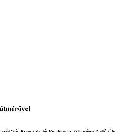
átmérővel
nység
Szín
Kompatibilitás
Rendszer
Tulajdonságok
Nettó súly