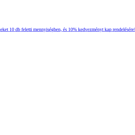
neket 10 db feletti mennyiségben, és 10% kedvezményt kap rendelésére!