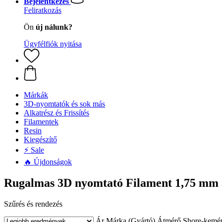
Bejelentkezés
Feliratkozás
Ön
új nálunk?
Ügyfélfiók nyitása
Márkák
3D-nyomtatók és sok más
Alkatrész és Frissítés
Filamentek
Resin
Kiegészítő
⚡ Sale
🔥 Újdonságok
Rugalmas 3D nyomtató Filament 1,75 mm 
Szűrés és rendezés
Ár
Márka (Gyártó)
Átmérő
Shore-kemé