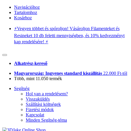
Navigációhoz
Tartalomhoz
Kosárhoz
⚡️Vegyen többet és spóroljon! Vásároljon Filamenteket és
Resineket 10 db feletti mennyiségben, és 10% kedvezményt
kap rendelésére! ⚡️
Alkatrész-kereső
Magyarország: Ingyenes standard kiszállítás
22.000 Ft-tól
Több, mint 11.050 termék
Segítség
Hol van a rendelésem?
Visszaküldés
Szállítási költségek
Fizetési módok
Kapcsolat
Minden Segítség-téma