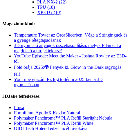
PLA NX-2 (22)
TPU (18)
XPETG (10)
Magazinunkból:
Temperature Tower az OrcaSlicerben: Vége a Stringingnek és
a gyenge rétegtapadásnak
3D nyomtató anyagok összehasonlítása: melyik Filament a
megfelelő a projektekhez?
YouTube Episode: Meet the Maker - Joshua Rowley az E3D-
től
Föld órája 2025:🌍 Fények ki, Glow-in-the-Dark ragyogás
fel!
YouTube-epizód: Ez fog történni 2025-ben a 3D
nyomtatásban
3DJake felfedezése:
Prusa
Formfutura ApolloX Kevlar Natural
Polymaker Panchroma™ PLA Refill Starlight Nebula
Polymaker Panchroma™ PLA Refill White
QIDI Tech Hotend edzett acél fúvókával