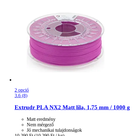
2 opció
3.6 (8)
Extrudr
PLA NX2 Matt lila, 1,75 mm / 1000 g
Matt eredmény
Nem mérgező
Jó mechanikai tulajdonságok
10.290 Ft
(10.290 Ft / kg)