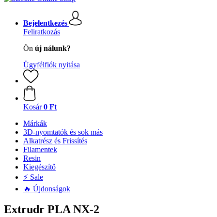
Bejelentkezés
Feliratkozás
Ön
új nálunk?
Ügyfélfiók nyitása
Kosár
0 Ft
Márkák
3D-nyomtatók és sok más
Alkatrész és Frissítés
Filamentek
Resin
Kiegészítő
⚡ Sale
🔥 Újdonságok
Extrudr PLA NX-2