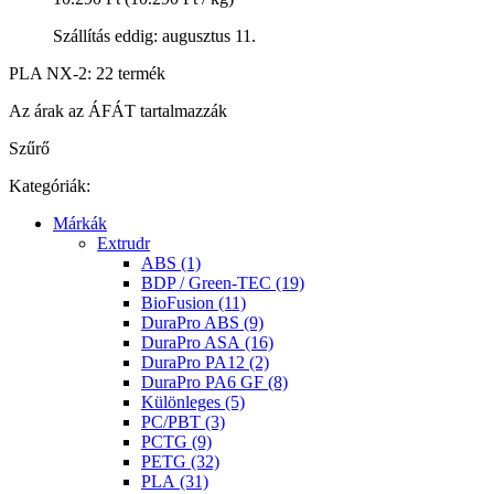
Szállítás eddig: augusztus 11.
PLA NX-2: 22 termék
Az árak az ÁFÁT tartalmazzák
Szűrő
Kategóriák:
Márkák
Extrudr
ABS (1)
BDP / Green-TEC (19)
BioFusion (11)
DuraPro ABS (9)
DuraPro ASA (16)
DuraPro PA12 (2)
DuraPro PA6 GF (8)
Különleges (5)
PC/PBT (3)
PCTG (9)
PETG (32)
PLA (31)