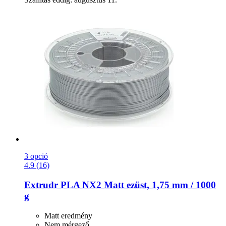
3 opció
4.9 (16)
Extrudr
PLA NX2 Matt ezüst, 1,75 mm / 1000
g
Matt eredmény
Nem mérgező