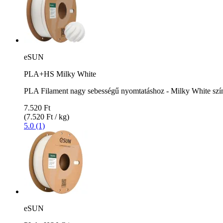
eSUN
PLA+HS Milky White
PLA Filament nagy sebességű nyomtatáshoz - Milky White szí
7.520 Ft
(7.520 Ft / kg)
5.0 (1)
eSUN