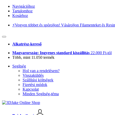
Navigációhoz
Tartalomhoz
Kosárhoz
⚡️Vegyen többet és spóroljon! Vásároljon Filamenteket és Resi
Alkatrész-kereső
Magyarország: Ingyenes standard kiszállítás
22.000 Ft-tól
Több, mint 11.050 termék
Segítség
Hol van a rendelésem?
Visszaküldés
Szállítási költségek
Fizetési módok
Kapcsolat
Minden Segítség-téma