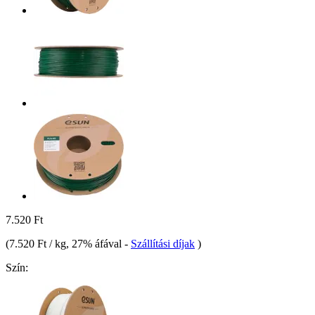
7.520 Ft
(
7.520 Ft / kg
, 27% áfával
-
Szállítási díjak
)
Szín: