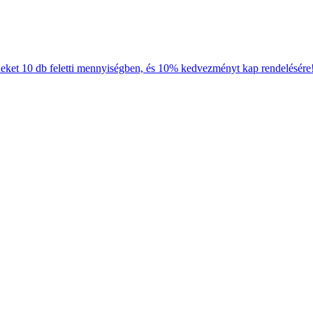
neket 10 db feletti mennyiségben, és 10% kedvezményt kap rendelésére!