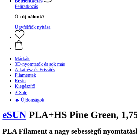
Bejelentkezés
Feliratkozás
Ön
új nálunk?
Ügyfélfiók nyitása
Márkák
3D-nyomtatók és sok más
Alkatrész és Frissítés
Filamentek
Resin
Kiegészítő
⚡ Sale
🔥 Újdonságok
eSUN
PLA+HS Pine Green, 1,75
PLA Filament a nagy sebességű nyomtatás