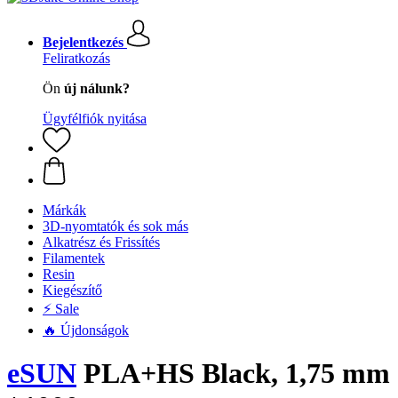
Bejelentkezés
Feliratkozás
Ön
új nálunk?
Ügyfélfiók nyitása
Márkák
3D-nyomtatók és sok más
Alkatrész és Frissítés
Filamentek
Resin
Kiegészítő
⚡ Sale
🔥 Újdonságok
eSUN
PLA+HS Black, 1,75 mm