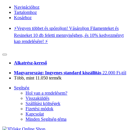
Navigációhoz
Tartalomhoz
Kosárhoz
⚡️Vegyen többet és spóroljon! Vásároljon Filamenteket és
Resineket 10 db feletti mennyiségben, és 10% kedvezményt
kap rendelésére! ⚡️
Alkatrész-kereső
Magyarország: Ingyenes standard kiszállítás
22.000 Ft-tól
Több, mint 11.050 termék
Segítség
Hol van a rendelésem?
Visszaküldés
Szállítási költségek
Fizetési módok
Kapcsolat
Minden Segítség-téma