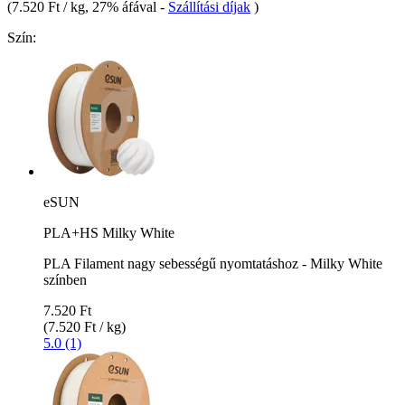
(
7.520 Ft / kg
, 27% áfával
-
Szállítási díjak
)
Szín:
eSUN
PLA+HS Milky White
PLA Filament nagy sebességű nyomtatáshoz - Milky White
színben
7.520 Ft
(7.520 Ft / kg)
5.0 (1)