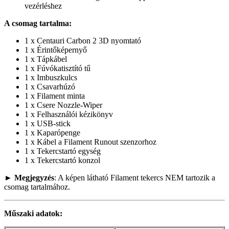
vezérléshez
A csomag tartalma:
1 x Centauri Carbon 2 3D nyomtató
1 x Érintőképernyő
1 x Tápkábel
1 x Fúvókatisztító tű
1 x Imbuszkulcs
1 x Csavarhúzó
1 x Filament minta
1 x Csere Nozzle-Wiper
1 x Felhasználói kézikönyv
1 x USB-stick
1 x Kaparópenge
1 x Kábel a Filament Runout szenzorhoz
1 x Tekercstartó egység
1 x Tekercstartó konzol
►
Megjegyzés
: A képen látható Filament tekercs NEM tartozik a
csomag tartalmához.
Műszaki adatok: