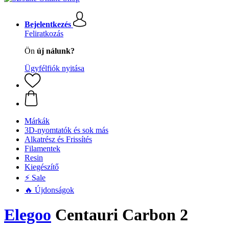
Bejelentkezés
Feliratkozás
Ön
új nálunk?
Ügyfélfiók nyitása
Márkák
3D-nyomtatók és sok más
Alkatrész és Frissítés
Filamentek
Resin
Kiegészítő
⚡ Sale
🔥 Újdonságok
Elegoo
Centauri Carbon 2