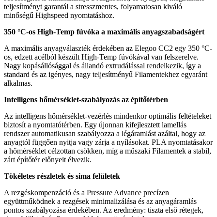
teljesítményt garantál a stresszmentes, folyamatosan kiváló
minőségű Highspeed nyomtatáshoz.
350 °C-os High-Temp fúvóka a maximális anyagszabadságért
A maximális anyagválaszték érdekében az Elegoo CC2 egy 350 °C-
os, edzett acélból készült High-Temp fúvókával van felszerelve.
Nagy kopásállósággal és állandó extrudálással rendelkezik, így a
standard és az igényes, nagy teljesítményű Filamentekhez egyaránt
alkalmas.
Intelligens hőmérséklet-szabályozás az építőtérben
Az intelligens hőmérséklet-vezérlés mindenkor optimális feltételeket
biztosít a nyomtatótérben. Egy újonnan kifejlesztett lamellás
rendszer automatikusan szabályozza a légáramlást azáltal, hogy az
anyagtól függően nyitja vagy zárja a nyílásokat. PLA nyomtatásakor
a hőmérséklet célzottan csökken, míg a műszaki Filamentek a stabil,
zárt építőtér előnyeit élvezik.
Tökéletes részletek és sima felületek
A rezgéskompenzáció és a Pressure Advance precízen
együttműködnek a rezgések minimalizálása és az anyagáramlás
pontos szabályozása érdekében. Az eredmény: tiszta első rétegek,