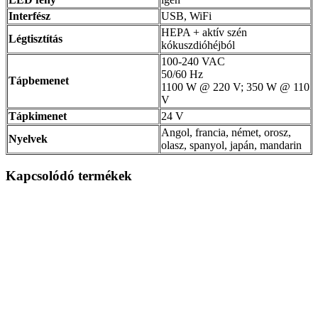
Interfész
USB, WiFi
HEPA + aktív szén
Légtisztítás
kókuszdióhéjból
100-240 VAC
50/60 Hz
Tápbemenet
1100 W @ 220 V; 350 W @ 110
V
Tápkimenet
24 V
Angol, francia, német, orosz,
Nyelvek
olasz, spanyol, japán, mandarin
Kapcsolódó termékek