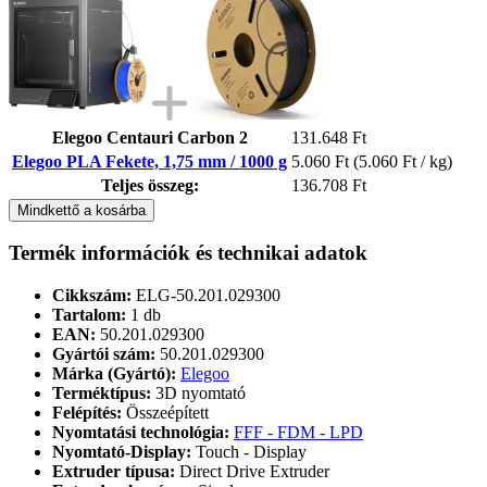
Elegoo Centauri Carbon 2
131.648 Ft
Elegoo PLA Fekete, 1,75 mm / 1000 g
5.060 Ft
(5.060 Ft / kg)
Teljes összeg:
136.708 Ft
Mindkettő a kosárba
Termék információk és technikai adatok
Cikkszám:
ELG-50.201.029300
Tartalom:
1 db
EAN:
50.201.029300
Gyártói szám:
50.201.029300
Márka (Gyártó):
Elegoo
Terméktípus:
3D nyomtató
Felépítés:
Összeépített
Nyomtatási technológia:
FFF - FDM - LPD
Nyomtató-Display:
Touch - Display
Extruder típusa:
Direct Drive Extruder