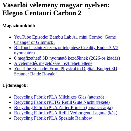
Vásárlói vélemény magyar nyelven:
Elegoo Centauri Carbon 2
Magazinunkból:
YouTube Episode: Bambu Lab A1 mini Combo: Game
Changer or Gimmick?
BLTouch szintezőszenzor telepítése Creality Ender 3 V2
nyomtatóra
6 megfizethető 3D nyomtató kezdőknek (2026-os kiadás)
A vetemedés megelőzése - ezt teheti ellene
YouTube Episode: From Physical to Digital: Budget 3D
Scanner Battle Royale!
Újdonságok:
Recycling Fabrik rPLA Milchiges Glas (áttetsző)
Recycling Fabrik rPETG Refill Gute Nacht (fekete)
Recycling Fabrik rPLA Zarter Pfirsich (narancssárga)
Recycling Fabrik rPLA Refill Verborgene Lagune (kék)
Recycling Fabrik rPLA Speziale Rainbow