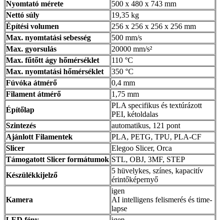
Nyomtató mérete
500 x 480 x 743 mm
Nettó súly
19,35 kg
Építési volumen
256 x 256 x 256 x 256 mm
Max. nyomtatási sebesség
500 mm/s
Max. gyorsulás
20000 mm/s²
Max. fűtőtt ágy hőmérséklet
110 °C
Max. nyomtatási hőmérséklet
350 °C
Fúvóka átmérő
0,4 mm
Filament átmérő
1,75 mm
PLA specifikus és textúrázott
Építőlap
PEI, kétoldalas
Szintezés
automatikus, 121 pont
Ajánlott Filamentek
PLA, PETG, TPU, PLA-CF
Slicer
Elegoo Slicer, Orca
Támogatott Slicer formátumok
STL, OBJ, 3MF, STEP
5 hüvelykes, színes, kapacitív
Készülékkijelző
érintőképernyő
igen
Kamera
AI intelligens felismerés és time-
lapse
LED fény
igen