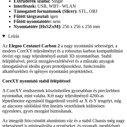
Extruderek száma:
Single
Interfészek:
USB, WIFI - WLAN
Támogatott formátumok (Slicer):
STL, OBJ
Fűtött tárgyasztal:
igen
Fűtött nyomtatótér:
nem
Nyomtatótér [HxSZxM]:
256 x 256 x 256 mm
Leírás
Az
Elegoo Centauri Carbon 2
a nagy nyomtatási sebességet, a
modern CoreXY teljesítményt és a robusztus karbon kompatibilitást
ötvözi egy nagy teljesítményű asztali 3D nyomtatóban. Stabil
felépítésével, precíz mozgásvezérlésével és a műszaki anyagok
támogatásával ideális gyors prototípusokhoz, funkcionális
alkatrészekhez és igényes nyomtatási projektekhez.
CoreXY nyomtató stabil felépítéssel
A CoreXY rendszernek köszönhetően gyorsabban és precízebben
nyomtathat, mint valaha. Két nagy teljesítményű 4260-as
léptetőmotor egymástól függetlenül vezérli az X és Y tengelyt, míg
az alacsony súrlódású fém lineáris vezetősínek különösen
egyenletes, gyors mozgást biztosítanak.
Az integrált fröccsöntött alumínium váz és a stabil Chassis még nagy
sebességnél is minimalizálja a rezgéseket, és nyugodt, megbízható