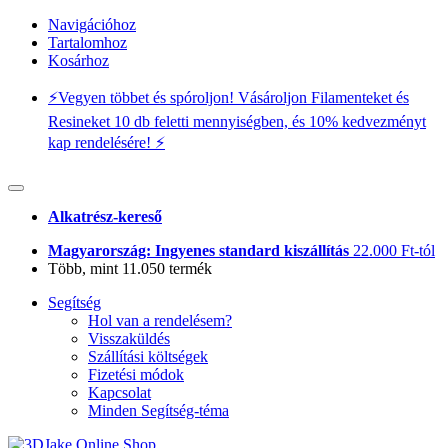
Navigációhoz
Tartalomhoz
Kosárhoz
⚡️Vegyen többet és spóroljon! Vásároljon Filamenteket és
Resineket 10 db feletti mennyiségben, és 10% kedvezményt
kap rendelésére! ⚡️
Alkatrész-kereső
Magyarország: Ingyenes standard kiszállítás
22.000 Ft-tól
Több, mint 11.050 termék
Segítség
Hol van a rendelésem?
Visszaküldés
Szállítási költségek
Fizetési módok
Kapcsolat
Minden Segítség-téma