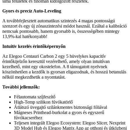
sima felületek és finoman kidolgozott részletek.
Gyors és precíz Auto-Leveling
A továbbfejlesztett automatikus szintezés 4 magas pontosságú
szenzort és egy új zónaszintezési módot használ. Ezáltal a kalibráció
nemcsak pontosabb, hanem gyorsabb is, összességében mintegy
13,9%-kal hatékonyabb!
Intuitív kezelés érintőképernyőn
Az Elegoo Centauri Carbon 2 egy 5 hüvelykes kapacitív
érintőkijelzőn keresztül vezérelhető, amely olyan intuitívan
kezelhető, mint egy okostelefon. A 8 támogatott nyelvnek
köszönhetően a kezdők is gyorsan eligazodnak, és hosszú betanulás
nélkül megkezdhetik a nyomtatást.
További jellemzők:
Félautomata szíjfeszítő
High-Temp szilikon fúvókatörlő
Átlátszó üvegajtó szilánkmentes biztonsági fóliával
Mágneses Printhead-burkolat a gyors és egyszerű
fúvókacseréhez
Teljesen integrált Elegoo Ecosystem: Elegoo Slicer, Nexprint
3D Model Hub és Elegoo Matrix App az otthoni és útközbeni