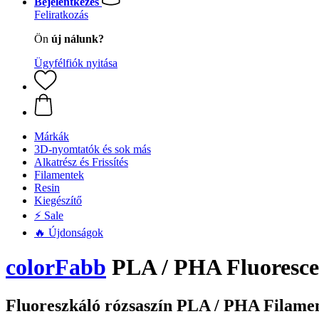
Bejelentkezés
Feliratkozás
Ön
új nálunk?
Ügyfélfiók nyitása
Márkák
3D-nyomtatók és sok más
Alkatrész és Frissítés
Filamentek
Resin
Kiegészítő
⚡ Sale
🔥 Újdonságok
colorFabb
PLA / PHA Fluoresce
Fluoreszkáló rózsaszín PLA / PHA Filamen