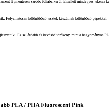
ament légmentesen záródó fóliába kerül. Emellett mindegyes tekercs kar
ezik. Folyamatosan különöböző tesztek készülnek különböző gépekkel.
esztett ki. Ez szilárdabb és kevésbé törékeny, mint a hagyományos PL
Fabb PLA / PHA Fluorescent Pink