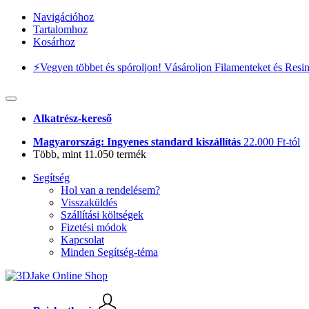
Navigációhoz
Tartalomhoz
Kosárhoz
⚡️Vegyen többet és spóroljon! Vásároljon Filamenteket és Resi
Alkatrész-kereső
Magyarország: Ingyenes standard kiszállítás
22.000 Ft-tól
Több, mint 11.050 termék
Segítség
Hol van a rendelésem?
Visszaküldés
Szállítási költségek
Fizetési módok
Kapcsolat
Minden Segítség-téma