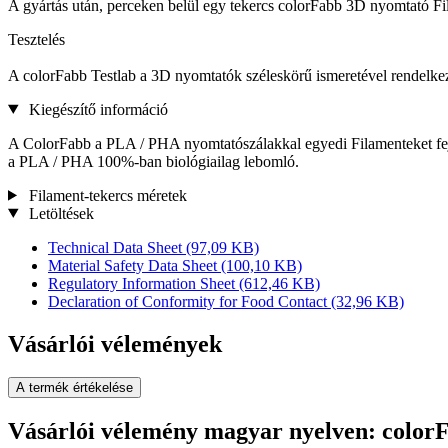
A gyártás után, perceken belül egy tekercs colorFabb 3D nyomtató Fil
Tesztelés
A colorFabb Testlab a 3D nyomtatók széleskörű ismeretével rendelk
Kiegészítő információ
A ColorFabb a PLA / PHA nyomtatószálakkal egyedi Filamenteket fejl
a PLA / PHA 100%-ban biológiailag lebomló.
Filament-tekercs méretek
Letöltések
Technical Data Sheet
(97,09 KB)
Material Safety Data Sheet
(100,10 KB)
Regulatory Information Sheet
(612,46 KB)
Declaration of Conformity for Food Contact
(32,96 KB)
Vásárlói vélemények
A termék értékelése
Vásárlói vélemény magyar nyelven: color