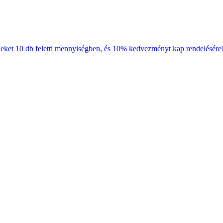
neket 10 db feletti mennyiségben, és 10% kedvezményt kap rendelésére!