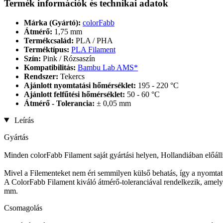
Termék információk és technikai adatok
Márka (Gyártó):
colorFabb
Átmérő:
1,75 mm
Termékcsalád:
PLA / PHA
Terméktípus:
PLA Filament
Szín:
Pink / Rózsaszín
Kompatibilitás:
Bambu Lab AMS*
Rendszer:
Tekercs
Ajánlott nyomtatási hőmérséklet:
195 - 220 °C
Ajánlott felfűtési hőmérséklet:
50 - 60 °C
Átmérő - Tolerancia:
± 0,05 mm
Leírás
Gyártás
Minden colorFabb Filament saját gyártási helyen, Hollandiában előállí
Mivel a Filementeket nem éri semmilyen külső behatás, így a nyomtat
A ColorFabb Filament kiváló átmérő-toleranciával rendelkezik, amely 
mm.
Csomagolás