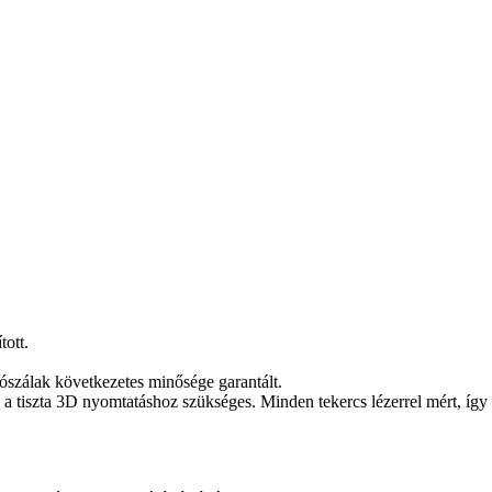
tott.
ószálak következetes minősége garantált.
a tiszta 3D nyomtatáshoz szükséges. Minden tekercs lézerrel mért, így