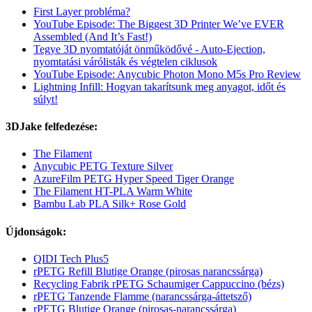
First Layer probléma?
YouTube Episode: The Biggest 3D Printer We’ve EVER
Assembled (And It’s Fast!)
Tegye 3D nyomtatóját önműködővé - Auto-Ejection,
nyomtatási várólisták és végtelen ciklusok
YouTube Episode: Anycubic Photon Mono M5s Pro Review
Lightning Infill: Hogyan takarítsunk meg anyagot, időt és
súlyt!
3DJake felfedezése:
The Filament
Anycubic PETG Texture Silver
AzureFilm PETG Hyper Speed Tiger Orange
The Filament HT-PLA Warm White
Bambu Lab PLA Silk+ Rose Gold
Újdonságok:
QIDI Tech Plus5
rPETG Refill Blutige Orange (pirosas narancssárga)
Recycling Fabrik rPETG Schaumiger Cappuccino (bézs)
rPETG Tanzende Flamme (narancssárga-áttetsző)
rPETG Blutige Orange (pirosas-narancssárga)