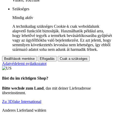
Vimeo, YouTube
Szükséges
Mindig aktív
A technikailag szükséges Cookie-k csak weboldalunk
alapvető funkcióit biztosítják. Használhatók például arra,
hogy lehetővé tegyék a termékek bevásárlókosarába gyűjtését
vagy az ügyfélfiókba való bejelentkezést. Ez azt jelenti, hogy
semmilyen következtetés levonása nem lehetséges, így ebből
származó adatot soha nem adunk át harmadik félnek.
Beállítások mentése
Elfogadás
Csak a szükséges
Adatvédelemi nyilatkozatot
Bist du im richtigen Shop?
Bitte wechsle zum Land
, das mit deiner Lieferadresse
übereinstimmt.
Zu 3DJake International
Anderes Lieferland wählen