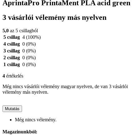
AprintaPro PrintaMent PLA acid green
3 vásárlói vélemény más nyelven
5,0
az 5 csillagból
5 csillag
4
(100%)
4 csillag
0
(0%)
3 csillag
0
(0%)
2 csillag
0
(0%)
1 csillag
0
(0%)
4
értékelés
Még nincs vásárlói vélemény magyar nyelven, de van 3 vásárlói
vélemény más nyelven.
Mutatás
Még nincs vélemény.
Magazinunkból: