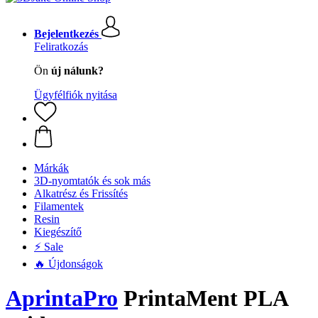
Bejelentkezés
Feliratkozás
Ön
új nálunk?
Ügyfélfiók nyitása
Márkák
3D-nyomtatók és sok más
Alkatrész és Frissítés
Filamentek
Resin
Kiegészítő
⚡ Sale
🔥 Újdonságok
AprintaPro
PrintaMent PLA