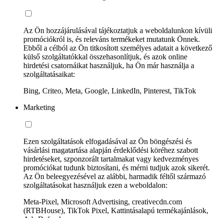
Az Ön hozzájárulásával tájékoztatjuk a weboldalunkon kívüli
promóciókról is, és releváns termékeket mutatunk Önnek.
Ebből a célból az Ön titkosított személyes adatait a következő
külső szolgáltatókkal összehasonlítjuk, és azok online
hirdetési csatornáikat használjuk, ha Ön már használja a
szolgáltatásaikat:
Bing, Criteo, Meta, Google, LinkedIn, Pinterest, TikTok
Marketing
Ezen szolgáltatások elfogadásával az Ön böngészési és
vásárlási magatartása alapján érdeklődési köréhez szabott
hirdetéseket, szponzorált tartalmakat vagy kedvezményes
promóciókat tudunk biztosítani, és mérni tudjuk azok sikerét.
Az Ön beleegyezésével az alábbi, harmadik féltől származó
szolgáltatásokat használjuk ezen a weboldalon:
Meta-Pixel, Microsoft Advertising, creativecdn.com
(RTBHouse), TikTok Pixel, Kattintásalapú termékajánlások,