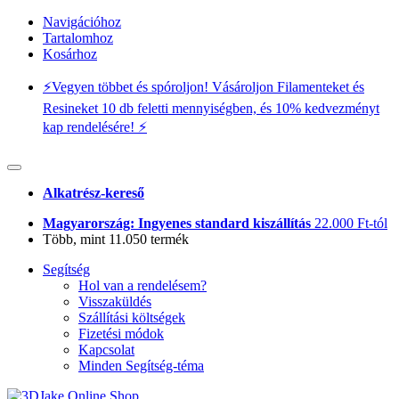
Navigációhoz
Tartalomhoz
Kosárhoz
⚡️Vegyen többet és spóroljon! Vásároljon Filamenteket és
Resineket 10 db feletti mennyiségben, és 10% kedvezményt
kap rendelésére! ⚡️
Alkatrész-kereső
Magyarország: Ingyenes standard kiszállítás
22.000 Ft-tól
Több, mint 11.050 termék
Segítség
Hol van a rendelésem?
Visszaküldés
Szállítási költségek
Fizetési módok
Kapcsolat
Minden Segítség-téma