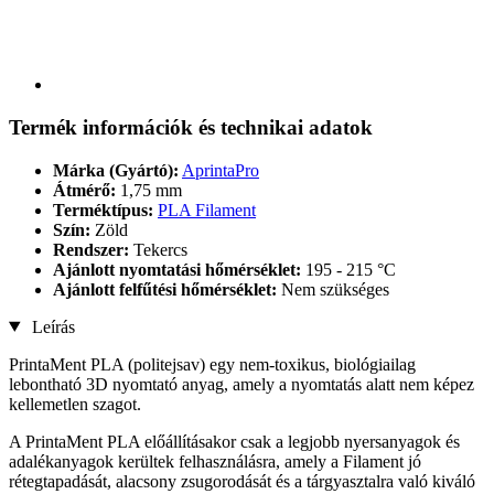
Termék információk és technikai adatok
Márka (Gyártó):
AprintaPro
Átmérő:
1,75 mm
Terméktípus:
PLA Filament
Szín:
Zöld
Rendszer:
Tekercs
Ajánlott nyomtatási hőmérséklet:
195 - 215 °C
Ajánlott felfűtési hőmérséklet:
Nem szükséges
Leírás
PrintaMent PLA (politejsav) egy nem-toxikus, biológiailag
lebontható 3D nyomtató anyag, amely a nyomtatás alatt nem képez
kellemetlen szagot.
A PrintaMent PLA előállításakor csak a legjobb nyersanyagok és
adalékanyagok kerültek felhasználásra, amely a Filament jó
rétegtapadását, alacsony zsugorodását és a tárgyasztalra való kiváló