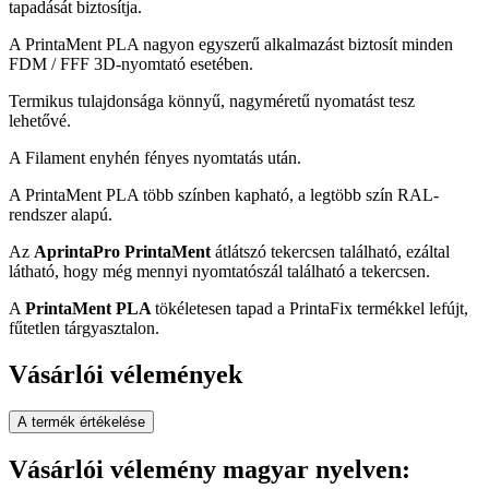
tapadását biztosítja.
A PrintaMent PLA nagyon egyszerű alkalmazást biztosít minden
FDM / FFF 3D-nyomtató esetében.
Termikus tulajdonsága könnyű, nagyméretű nyomatást tesz
lehetővé.
A Filament enyhén fényes nyomtatás után.
A PrintaMent PLA több színben kapható, a legtöbb szín RAL-
rendszer alapú.
Az
AprintaPro PrintaMent
átlátszó tekercsen található, ezáltal
látható, hogy még mennyi nyomtatószál található a tekercsen.
A
PrintaMent PLA
tökéletesen tapad a PrintaFix termékkel lefújt,
fűtetlen tárgyasztalon.
Vásárlói vélemények
A termék értékelése
Vásárlói vélemény magyar nyelven: