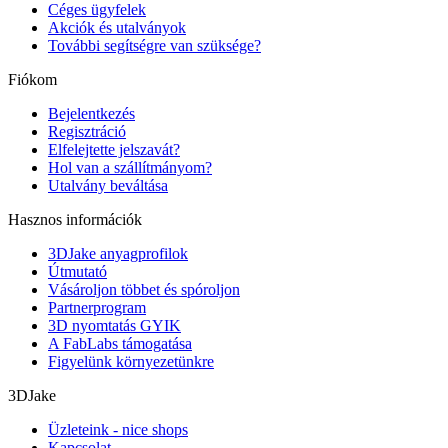
Céges ügyfelek
Akciók és utalványok
További segítségre van szüksége?
Fiókom
Bejelentkezés
Regisztráció
Elfelejtette jelszavát?
Hol van a szállítmányom?
Utalvány beváltása
Hasznos információk
3DJake anyagprofilok
Útmutató
Vásároljon többet és spóroljon
Partnerprogram
3D nyomtatás GYIK
A FabLabs támogatása
Figyelünk környezetünkre
3DJake
Üzleteink - nice shops
Kapcsolat